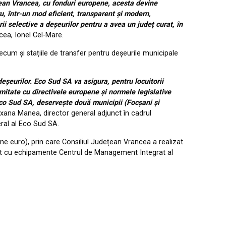
țean Vrancea, cu fonduri europene, acesta devine
ru, într-un mod eficient, transparent și modern,
i selective a deșeurilor pentru a avea un județ curat, în
cea, Ionel Cel-Mare.
cum și stațiile de transfer pentru deșeurile municipale
deșeurilor. Eco Sud SA va asigura, pentru locuitorii
rmitate cu directivele europene și normele legislative
Eco Sud SA, deservește două municipii (Focșani și
Roxana Manea, director general adjunct în cadrul
eral al Eco Sud SA.
e euro), prin care Consiliul Județean Vrancea a realizat
dotat cu echipamente Centrul de Management Integrat al