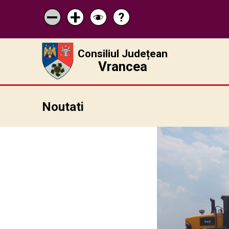
?
Pagina
Micșorează
Mărește
Schimbă
de
scrisul
scrisul
contrastul
ajutor
Consiliul Județean
Vrancea
Noutati