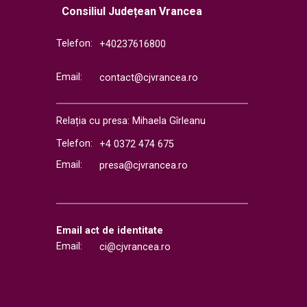
Consiliul Județean Vrancea
Telefon:
+40237616800
Email:
contact@cjvrancea.ro
Relația cu presa: Mihaela Gîrleanu
Telefon:
+4 0372 474 675
Email:
presa@cjvrancea.ro
Email act de identitate
Email:
ci@cjvrancea.ro