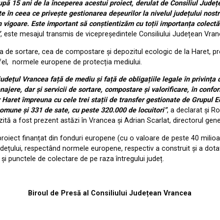
upă 15 ani de la începerea acestui proiect, derulat de Consiliul Jude
te în ceea ce privește gestionarea deșeurilor la nivelul județului nost
vigoare. Este important să conștientizăm cu toții importanța colectări
”
, este mesajul transmis de vicepreședintele Consiliului Județean Vran
a de sortare, cea de compostare și depozitul ecologic de la Haret, pre
stfel, normele europene de protecția mediului.
județul Vrancea față de mediu și față de obligațiile legale în privința 
ajere, dar și servicii de sortare, compostare și valorificare, în confo
Haret împreuna cu cele trei stații de transfer gestionate de Grupul 
comune și 331 de sate, cu peste 320.000 de locuitori”
, a declarat și 
tă a fost prezent astăzi în Vrancea și Adrian Scarlat, directorul gen
oiect finanțat din fonduri europene (cu o valoare de peste 40 milioan
l județului, respectând normele europene, respectiv a construit și a 
 și punctele de colectare de pe raza întregului județ.
Biroul de Presă al Consiliului Județean Vrancea