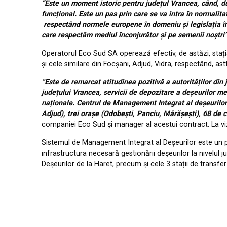
”Este un moment istoric pentru județul Vrancea, când, d
funcțional. Este un pas prin care se va intra în normalita
respectând normele europene în domeniu și legislația în 
care respectăm mediul înconjurător și pe semenii noștri
Operatorul Eco Sud SA operează efectiv, de astăzi, stați
și cele similare din Focșani, Adjud, Vidra, respectând, a
“Este de remarcat atitudinea pozitivă a autorităților din 
județului Vrancea, servicii de depozitare a deșeurilor men
naționale. Centrul de Management Integrat al deșeurilor 
Adjud), trei orașe (Odobești, Panciu, Mărășești), 68 de 
companiei Eco Sud și manager al acestui contract. La vizi
Sistemul de Management Integrat al Deșeurilor este un pr
infrastructura necesară gestionării deșeurilor la nivelu
Deșeurilor de la Haret, precum și cele 3 stații de transfer