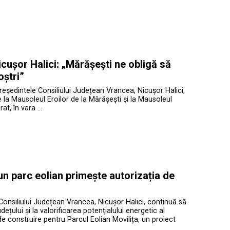
cușor Halici: „Mărășești ne obligă să
oștri”
președintele Consiliului Județean Vrancea, Nicușor Halici,
te la Mausoleul Eroilor de la Mărășești și la Mausoleul
at, în vara …
 un parc eolian primește autorizația de
Consiliului Județean Vrancea, Nicușor Halici, continuă să
ețului și la valorificarea potențialului energetic al
de construire pentru Parcul Eolian Movilița, un proiect