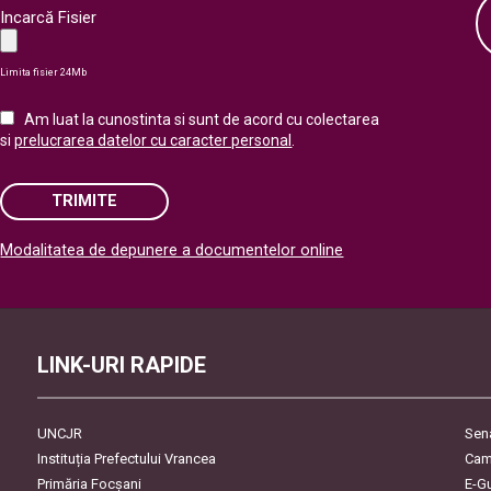
Incarcă Fisier
Limita fisier 24Mb
Am luat la cunostinta si sunt de acord cu colectarea
si
prelucrarea datelor cu caracter personal
.
TRIMITE
Modalitatea de depunere a documentelor online
Please leave this field empty.
LINK-URI RAPIDE
UNCJR
Sen
Instituția Prefectului Vrancea
Cam
Primăria Focşani
E-G