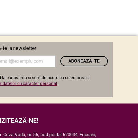
te la newsletter
i
 la cunostinta si sunt de acord cu colectarea si
a datelor cu caracter personal
.
IZITEAZĂ-NE!
r. Cuza Vodă, nr. 56, cod postal 620034, Focsani,