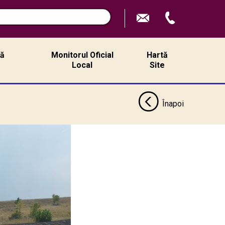
ță
Monitorul Oficial
Hartă
ă
Local
Site
Înapoi