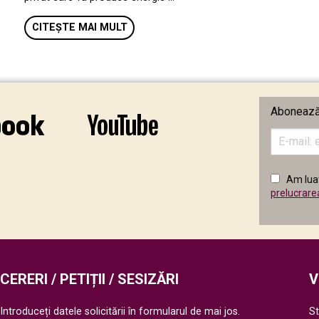
CITEȘTE MAI MULT
Abonează-
Introduceț
adresa
de
email
Am luat
în
prelucrare
câmpul
următor
CERERI / PETIȚII / SESIZĂRI
V
Introduceți datele solicitării în formularul de mai jos.
St