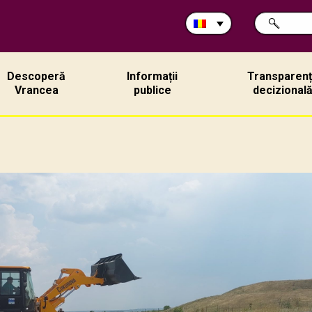
Caută
CAUTĂ
în
site:
Descoperă
Informații
Transparen
Vrancea
publice
decizional