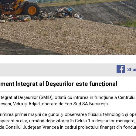
Sha
ent Integrat al Deșeurilor este funcțional
egrat al Deșeurilor (SMID), odată cu intrarea în funcțiune a Centrulu
 Focșani, Vidra și Adjud, operate de Eco Sud SA București.
rimirea primei mașini de gunoi și observarea fluxului tehnologic și oper
nsparent și clar, urmând depozitarea în Celula 1 a deșeurilor menajere,
de Consiliul Județean Vrancea în cadrul proiectului finanțat din fondu