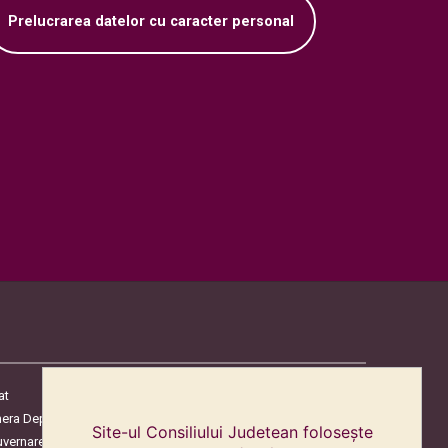
Prelucrarea datelor cu caracter personal
at
era Deputaților
Site-ul Consiliului Judetean folosește
uvernare