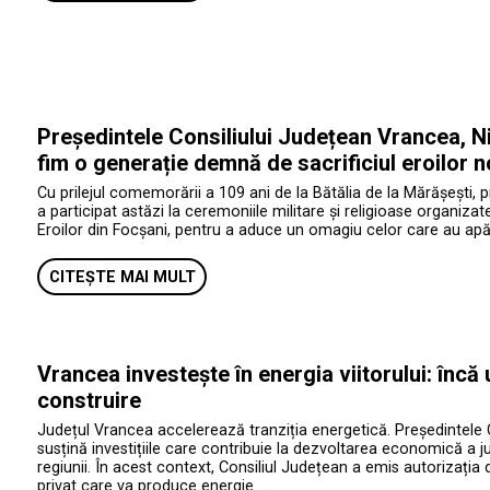
Președintele Consiliului Județean Vrancea, Ni
fim o generație demnă de sacrificiul eroilor n
Cu prilejul comemorării a 109 ani de la Bătălia de la Mărășești, 
a participat astăzi la ceremoniile militare și religioase organiza
Eroilor din Focșani, pentru a aduce un omagiu celor care au apăr
CITEȘTE MAI MULT
Vrancea investește în energia viitorului: încă
construire
Județul Vrancea accelerează tranziția energetică. Președintele 
susțină investițiile care contribuie la dezvoltarea economică a jud
regiunii. În acest context, Consiliul Județean a emis autorizația 
privat care va produce energie …