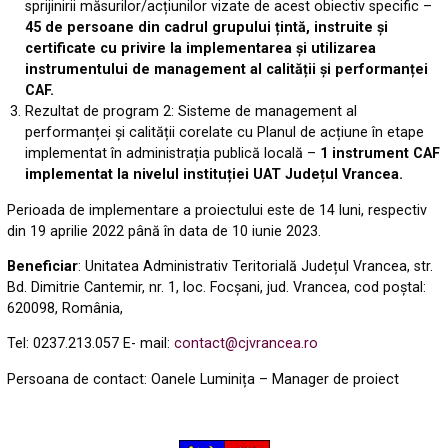
sprijinirii măsurilor/acțiunilor vizate de acest obiectiv specific –
45 de persoane din cadrul grupului țintă, instruite și
certificate cu privire la implementarea și utilizarea
instrumentului de management al calității și performanței
CAF.
Rezultat de program 2: Sisteme de management al
performanței și calității corelate cu Planul de acțiune în etape
implementat în administrația publică locală –
1 instrument CAF
implementat la nivelul instituției UAT Județul Vrancea.
Perioada de implementare a proiectului este de 14 luni, respectiv
din 19 aprilie 2022 până în data de 10 iunie 2023.
Beneficiar
: Unitatea Administrativ Teritorială Județul Vrancea, str.
Bd. Dimitrie Cantemir, nr. 1, loc. Focşani, jud. Vrancea, cod poștal:
620098, România,
Tel: 0237.213.057 E- mail:
contact@cjvrancea.ro
Persoana de contact: Oanele Luminița – Manager de proiect