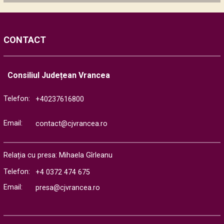
CONTACT
Consiliul Județean Vrancea
Telefon:
+40237616800
Email:
contact@cjvrancea.ro
Relația cu presa: Mihaela Gîrleanu
Telefon:
+4 0372 474 675
Email:
presa@cjvrancea.ro