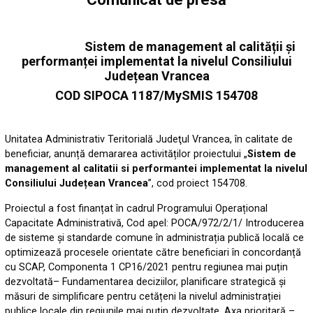
Sistem de management al calității și
performanței implementat la nivelul Consiliului
Județean Vrancea
COD SIPOCA 1187/MySMIS 154708
Unitatea Administrativ Teritorială Judeţul Vrancea, în calitate de
beneficiar, anunță demararea activităților proiectului „
Sistem de
management al calitatii si performantei implementat la nivelul
Consiliului Județean Vrancea
”, cod proiect 154708.
Proiectul a fost finanțat în cadrul Programului Operațional
Capacitate Administrativă, Cod apel: POCA/972/2/1/ Introducerea
de sisteme și standarde comune în administrația publică locală ce
optimizează procesele orientate către beneficiari în concordanță
cu SCAP, Componenta 1 CP16/2021 pentru regiunea mai puțin
dezvoltată– Fundamentarea deciziilor, planificare strategică și
măsuri de simplificare pentru cetățeni la nivelul administrației
publice locale din regiunile mai puțin dezvoltate, Axa prioritară –