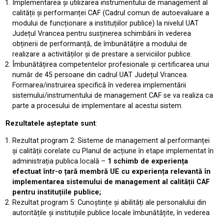
Implementarea și utilizarea instrumentului de management al
calității și performanței CAF (Cadrul comun de autoevaluare a
modului de funcționare a instituțiilor publice) la nivelul UAT
Județul Vrancea pentru susținerea schimbării în vederea
obținerii de performanță, de îmbunătățire a modului de
realizare a activităților și de prestare a serviciilor publice.
Îmbunătățirea competentelor profesionale și certificarea unui
număr de 45 persoane din cadrul UAT Județul Vrancea.
Formarea/instruirea specifică în vederea implementării
sistemului/instrumentului de management CAF se va realiza ca
parte a procesului de implementare al acestui sistem.
Rezultatele așteptate sunt
:
Rezultat program 2: Sisteme de management al performanței
și calității corelate cu Planul de acțiune în etape implementat în
administrația publica locală –
1 schimb de experiența
efectuat într-o țară membră UE cu experiența relevantă în
implementarea sistemului de management al calității CAF
pentru instituțiile publice;
Rezultat program 5: Cunoștințe și abilități ale personalului din
autoritățile și instituțiile publice locale îmbunătățite, în vederea