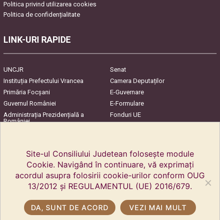
Politica privind utilizarea cookies
Politica de confidențialitate
LINK-URI RAPIDE
UNCJR
Senat
Instituția Prefectului Vrancea
Camera Deputaților
Primăria Focşani
E-Guvernare
Guvernul României
E-Formulare
Administrația Prezidențială a
Fonduri UE
României
Harta Județului
InfoCons – Protecția
Consumatorilor
Site-ul Consiliului Judetean folosește module
Cookie. Navigând în continuare, vă exprimați
acordul asupra folosirii cookie-urilor conform OUG
13/2012 și REGULAMENTUL (UE) 2016/679.
DA, SUNT DE ACORD
VEZI MAI MULT