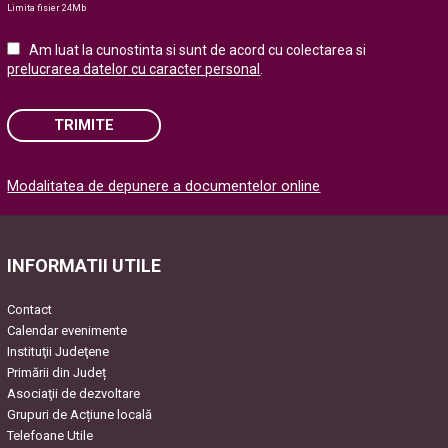
Limita fisier 24Mb
Am luat la cunostinta si sunt de acord cu colectarea si
prelucrarea datelor cu caracter personal
.
TRIMITE
Please
Modalitatea de depunere a documentelor online
leave
this
field
empty.
INFORMATII UTILE
Contact
Calendar evenimente
Instituţii Judeţene
Primării din Județ
Asociaţii de dezvoltare
Grupuri de Acțiune locală
Telefoane Utile