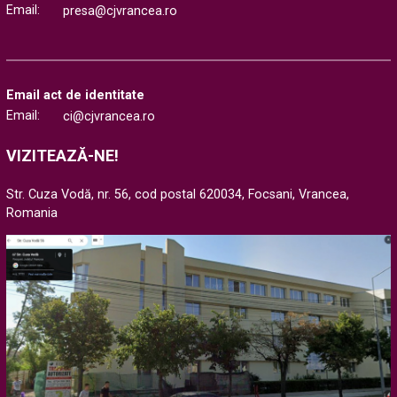
Email:
presa@cjvrancea.ro
Email act de identitate
Email:
ci@cjvrancea.ro
VIZITEAZĂ-NE!
Str. Cuza Vodă, nr. 56, cod postal 620034, Focsani, Vrancea,
Romania