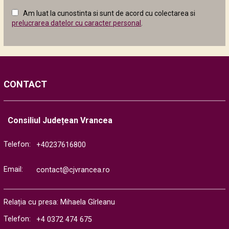
câmpul
Am luat la cunostinta si sunt de acord cu colectarea si
următor
prelucrarea datelor cu caracter personal
.
CONTACT
Consiliul Județean Vrancea
Telefon:
+40237616800
Email:
contact@cjvrancea.ro
Relația cu presa: Mihaela Gîrleanu
Telefon:
+4 0372 474 675