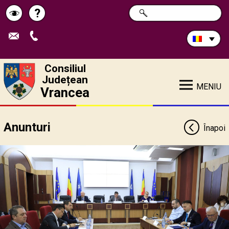
Caută
?
CAUTĂ
Pagina
Schimbă
în
site:
de
contrastul
ajutor
Consiliul
Județean
MENIU
Vrancea
Anunturi
Înapoi