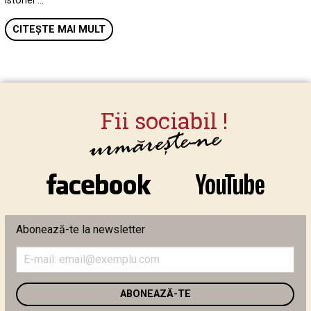
istoriei …
CITEȘTE MAI MULT
Abonează-te la newsletter
Introduceți
adresa
de
email
în