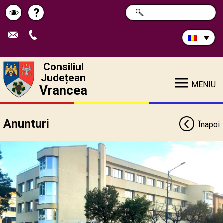
Caută
?
CAUTĂ
Pagina
Schimbă
în
site:
de
contrastul
ajutor
Consiliul
Județean
MENIU
Vrancea
Anunturi
Înapoi