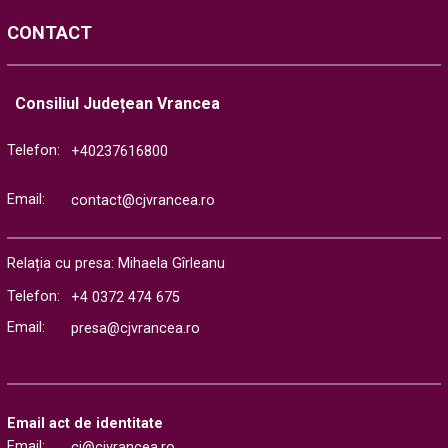
CONTACT
Consiliul Județean Vrancea
Telefon:
+40237616800
Email:
contact@cjvrancea.ro
Relația cu presa: Mihaela Gîrleanu
Telefon:
+4 0372 474 675
Email:
presa@cjvrancea.ro
Email act de identitate
Email:
ci@cjvrancea.ro