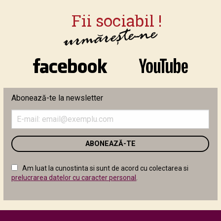
Abonează-te la newsletter
Introduceți
adresa
de
email
în
câmpul
Am luat la cunostinta si sunt de acord cu colectarea si
următor
prelucrarea datelor cu caracter personal
.