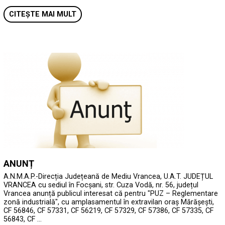
CITEȘTE MAI MULT
ANUNȚ
A.N.M.A.P.-Direcția Județeană de Mediu Vrancea, U.A.T. JUDEȚUL
VRANCEA cu sediul în Focșani, str. Cuza Vodă, nr. 56, județul
Vrancea anunță publicul interesat că pentru "PUZ – Reglementare
zonă industrială", cu amplasamentul în extravilan oraș Mărășești,
CF 56846, CF 57331, CF 56219, CF 57329, CF 57386, CF 57335, CF
56843, CF …