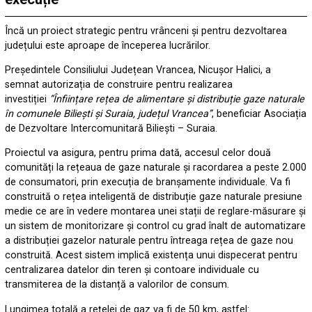
Încă un proiect strategic pentru vrânceni și pentru dezvoltarea
județului este aproape de începerea lucrărilor.
Președintele Consiliului Județean Vrancea, Nicușor Halici, a
semnat autorizația de construire pentru realizarea
investiției
”Înființare rețea de alimentare și distribuție gaze naturale
în comunele Biliești și Suraia, județul Vrancea”
, beneficiar Asociația
de Dezvoltare Intercomunitară Biliești – Suraia.
Proiectul va asigura, pentru prima dată, accesul celor două
comunități la rețeaua de gaze naturale și racordarea a peste 2.000
de consumatori, prin execuția de branșamente individuale. Va fi
construită o rețea inteligentă de distribuție gaze naturale presiune
medie ce are în vedere montarea unei stații de reglare-măsurare și
un sistem de monitorizare și control cu grad înalt de automatizare
a distribuției gazelor naturale pentru întreaga rețea de gaze nou
construită. Acest sistem implică existența unui dispecerat pentru
centralizarea datelor din teren și contoare individuale cu
transmiterea de la distanță a valorilor de consum.
Lungimea totală a rețelei de gaz va fi de 50 km, astfel: