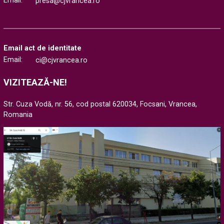
Email:
presa@cjvrancea.ro
Email act de identitate
Email:
ci@cjvrancea.ro
VIZITEAZĂ-NE!
Str. Cuza Vodă, nr. 56, cod postal 620034, Focsani, Vrancea,
Romania