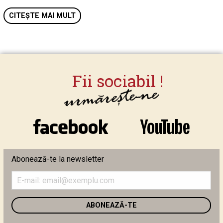
CITEȘTE MAI MULT
Abonează-te la newsletter
Introduceți
adresa
de
email
în
câmpul