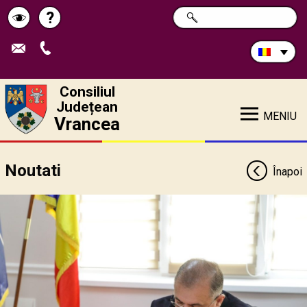
Caută
?
CAUTĂ
Pagina
Schimbă
în
site:
de
contrastul
ajutor
Consiliul
Județean
MENIU
Vrancea
Noutati
Înapoi