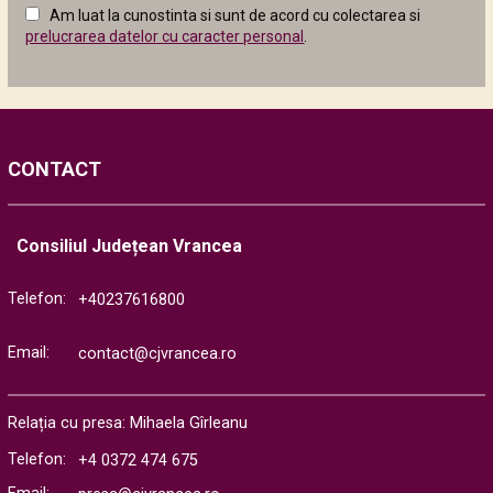
Am luat la cunostinta si sunt de acord cu colectarea si
următor
prelucrarea datelor cu caracter personal
.
CONTACT
Consiliul Județean Vrancea
Telefon:
+40237616800
Email:
contact@cjvrancea.ro
Relația cu presa: Mihaela Gîrleanu
Telefon:
+4 0372 474 675