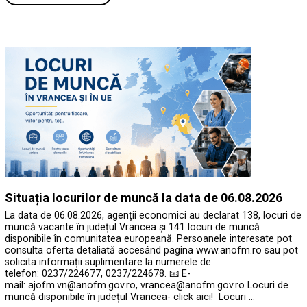
Situația locurilor de muncă la data de 06.08.2026
La data de 06.08.2026, agenții economici au declarat 138, locuri de
muncă vacante în județul Vrancea și 141 locuri de muncă
disponibile în comunitatea europeană. Persoanele interesate pot
consulta oferta detaliată accesând pagina www.anofm.ro sau pot
solicita informații suplimentare la numerele de
telefon: 0237/224677, 0237/224678. 📧 E-
mail: ajofm.vn@anofm.gov.ro, vrancea@anofm.gov.ro Locuri de
muncă disponibile în județul Vrancea- click aici! Locuri …