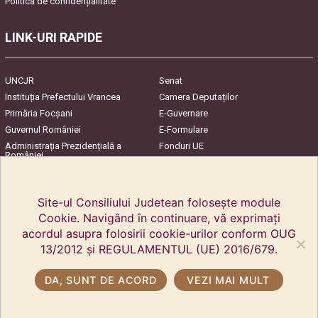
Politica de confidențialitate
LINK-URI RAPIDE
UNCJR
Senat
Instituția Prefectului Vrancea
Camera Deputaților
Primăria Focşani
E-Guvernare
Guvernul României
E-Formulare
Administrația Prezidențială a
Fonduri UE
României
Harta Județului
InfoCons – Protecția
Consumatorilor
Site-ul Consiliului Judetean folosește module
Cookie. Navigând în continuare, vă exprimați
acordul asupra folosirii cookie-urilor conform OUG
13/2012 și REGULAMENTUL (UE) 2016/679.
DA, SUNT DE ACORD
VEZI MAI MULT