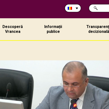
Caută
CAUTĂ
în
site:
Descoperă
Informații
Transparen
Vrancea
publice
decizional