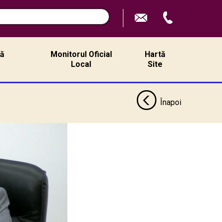
ță
Monitorul Oficial
Hartă
ă
Local
Site
Înapoi