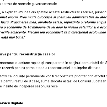
im permis de normele guvernamentale.
, a explicat viziunea din spatele acestei restructurări radicale, punân
umat enorm. Prea multă birocrație și cheltuieli administrative au afe
 lucru. Propunerea mea, aprobată astăzi, reprezintă o reformă amplă p
a o economie de 10 milioane de lei doar la nivelul salariilor și o eco
erviciile adiacente. Fiecare leu economisit va fi direcționat acolo und
o viață mai bună.”
zervă pentru reconstrucția caselor
onstrat o acțiune rapidă și transparentă în sprijinul comunității din 
 rezervă pentru prima etapă a reconstrucției locuințelor distruse.
tiv ca locuințe permanente vor fi reconstruite prioritar prin efortul con
mp ce pentru restul de 9 case, suma alocată astăzi de Consiliul Județe
ate înainte de începerea sezonului rece.
ervicii digitale