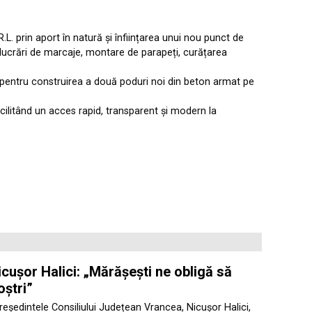
.L. prin aport în natură și înființarea unui nou punct de
 lucrări de marcaje, montare de parapeți, curățarea
pentru construirea a două poduri noi din beton armat pe
cilitând un acces rapid, transparent și modern la
cușor Halici: „Mărășești ne obligă să
oștri”
președintele Consiliului Județean Vrancea, Nicușor Halici,