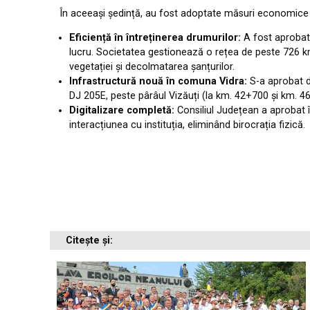
În aceeași ședință, au fost adoptate măsuri economice 
Eficiență în întreținerea drumurilor:
A fost aprobată 
lucru. Societatea gestionează o rețea de peste 726 km
vegetației și decolmatarea șanțurilor.
Infrastructură nouă în comuna Vidra:
S-a aprobat d
DJ 205E, peste pârâul Vizăuți (la km. 42+700 și km. 4
Digitalizare completă:
Consiliul Județean a aprobat î
interacțiunea cu instituția, eliminând birocrația fizică.
Citește și: