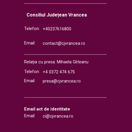
Consiliul Județean Vrancea
Telefon:
+40237616800
Email:
contact@cjvrancea.ro
Relația cu presa: Mihaela Gîrleanu
Telefon:
+4 0372 474 675
Email:
presa@cjvrancea.ro
Email act de identitate
Email:
ci@cjvrancea.ro