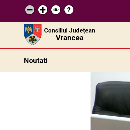
?
Pagina
Micșorează
Mărește
Schimbă
de
scrisul
scrisul
contrastul
ajutor
Consiliul Județean
Vrancea
Noutati