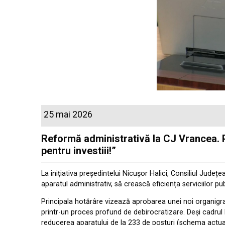
25 mai 2026
Reformă administrativă la CJ Vrancea. Pr
pentru investiii!”
La inițiativa președintelui Nicușor Halici, Consiliul Jude
aparatul administrativ, să crească eficiența serviciilor pub
Principala hotărâre vizează aprobarea unei noi organigram
printr-un proces profund de debirocratizare. Deși cadrul
reducerea aparatului de la 233 de posturi (schema actual