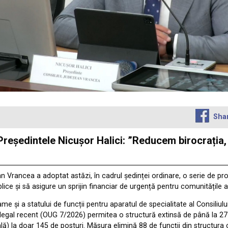
Sha
eședintele Nicușor Halici: ”Reducem birocrația, i
țean Vrancea a adoptat astăzi, în cadrul ședinței ordinare, o serie de p
lice și să asigure un sprijin financiar de urgență pentru comunitățile afl
e și a statului de funcții pentru aparatul de specialitate al Consiliul
 legal recent (OUG 7/2026) permitea o structură extinsă de până la 277
ă) la doar 145 de posturi. Măsura elimină 88 de funcții din structura