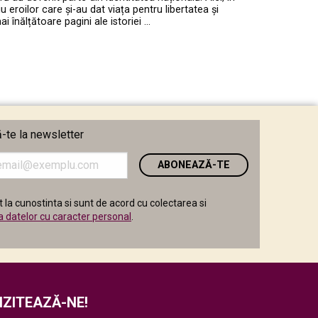
roilor care și-au dat viața pentru libertatea și
înălțătoare pagini ale istoriei …
te la newsletter
i
 la cunostinta si sunt de acord cu colectarea si
a datelor cu caracter personal
.
IZITEAZĂ-NE!