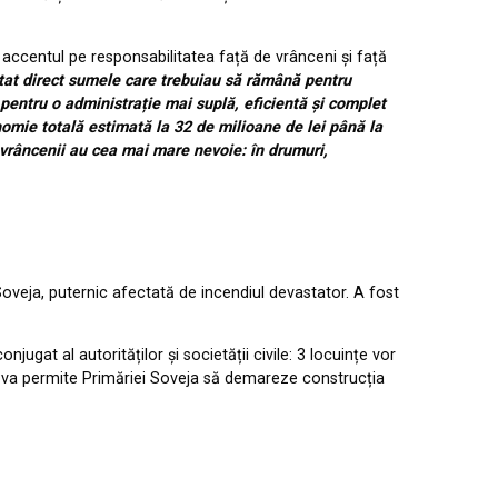
d accentul pe responsabilitatea față de vrânceni și față
ctat direct sumele care trebuiau să rămână pentru
entru o administrație mai suplă, eficientă și complet
nomie totală estimată la 32 de milioane de lei până la
e vrâncenii au cea mai mare nevoie: în drumuri,
Soveja, puternic afectată de incendiul devastator. A fost
jugat al autorităților și societății civile: 3 locuințe vor
an va permite Primăriei Soveja să demareze construcția