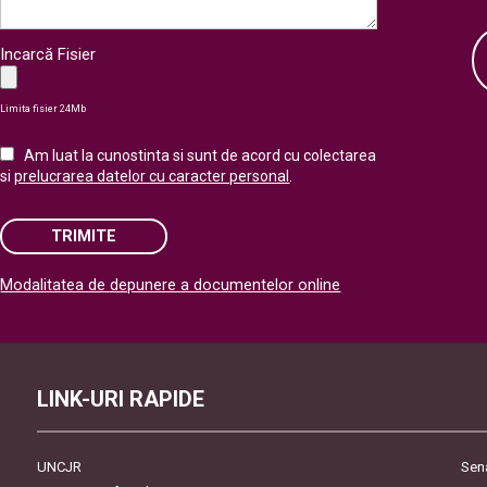
Incarcă Fisier
Limita fisier 24Mb
Am luat la cunostinta si sunt de acord cu colectarea
si
prelucrarea datelor cu caracter personal
.
TRIMITE
Modalitatea de depunere a documentelor online
Please leave this field empty.
LINK-URI RAPIDE
UNCJR
Sen