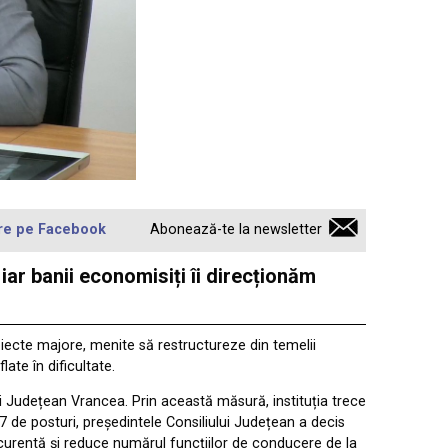
re pe Facebook
Abonează-te la newsletter
ar banii economisiți îi direcționăm
roiecte majore, menite să restructureze din temelii
ate în dificultate.
ui Județean Vrancea. Prin această măsură, instituția trece
 de posturi, președintele Consiliului Județean a decis
 curentă și reduce numărul funcțiilor de conducere de la