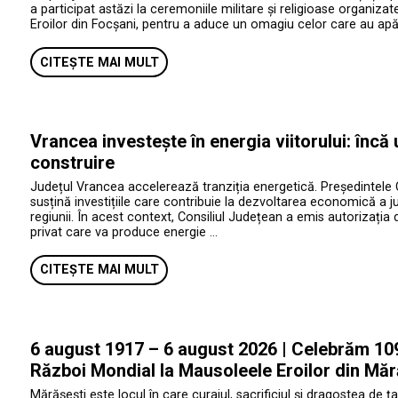
a participat astăzi la ceremoniile militare și religioase organiza
Eroilor din Focșani, pentru a aduce un omagiu celor care au apăr
CITEȘTE MAI MULT
Vrancea investește în energia viitorului: încă
construire
Județul Vrancea accelerează tranziția energetică. Președintele 
susțină investițiile care contribuie la dezvoltarea economică a jud
regiunii. În acest context, Consiliul Județean a emis autorizația 
privat care va produce energie …
CITEȘTE MAI MULT
6 august 1917 – 6 august 2026 | Celebrăm 109 
Război Mondial la Mausoleele Eroilor din Măr
Mărășești este locul în care curajul, sacrificiul și dragostea de ța