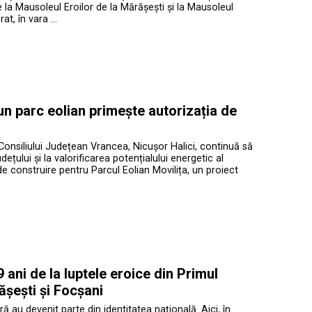
te la Mausoleul Eroilor de la Mărășești și la Mausoleul
at, în vara …
 un parc eolian primește autorizația de
Consiliului Județean Vrancea, Nicușor Halici, continuă să
ețului și la valorificarea potențialului energetic al
de construire pentru Parcul Eolian Movilița, un proiect
ani de la luptele eroice din Primul
ășești și Focșani
ră au devenit parte din identitatea națională. Aici, în