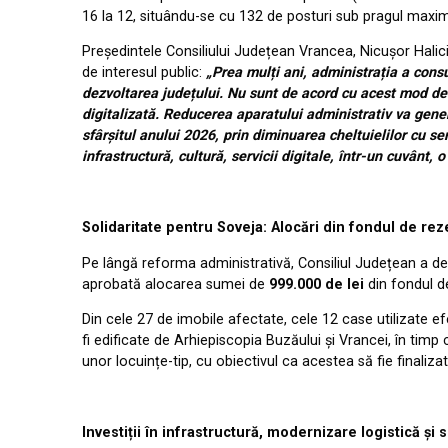
16 la 12, situându-se cu 132 de posturi sub pragul max
Președintele Consiliului Județean Vrancea, Nicușor Halici
de interesul public:
„Prea mulți ani, administrația a cons
dezvoltarea județului. Nu sunt de acord cu acest mod de
digitalizată. Reducerea aparatului administrativ va gener
sfârșitul anului 2026, prin diminuarea cheltuielilor cu s
infrastructură, cultură, servicii digitale, într-un cuvânt, 
Solidaritate pentru Soveja: Alocări din fondul de re
Pe lângă reforma administrativă, Consiliul Județean a dem
aprobată alocarea sumei de
999.000 de lei
din fondul de
Din cele 27 de imobile afectate, cele 12 case utilizate efec
fi edificate de Arhiepiscopia Buzăului și Vrancei, în ti
unor locuințe-tip, cu obiectivul ca acestea să fie finaliz
Investiții în infrastructură, modernizare logistică și s