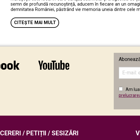
semn de profundă recunoștință, aducem în fiecare an un omagiu e
demnitatea României, păstrând vie memoria uneia dintre cele mai 
CITEȘTE MAI MULT
Abonează-
Introduceț
adresa
de
email
Am luat
în
prelucrare
câmpul
următor
CERERI / PETIȚII / SESIZĂRI
V