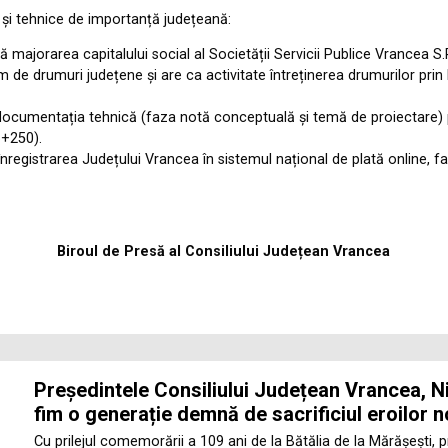
și tehnice de importanță județeană:
majorarea capitalului social al Societății Servicii Publice Vrancea S.R
 de drumuri județene și are ca activitate întreținerea drumurilor prin
ocumentația tehnică (faza notă conceptuală și temă de proiectare) 
6+250).
nregistrarea Județului Vrancea în sistemul național de plată online, fa
Biroul de Presă al Consiliului Județean Vrancea
Președintele Consiliului Județean Vrancea, Ni
fim o generație demnă de sacrificiul eroilor n
Cu prilejul comemorării a 109 ani de la Bătălia de la Mărășești, 