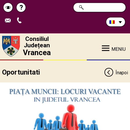
Caută
?
CAUTĂ
Pagina
Schimbă
în
site:
de
contrastul
ajutor
Consiliul
Județean
MENIU
Vrancea
Oportunitati
Înapoi