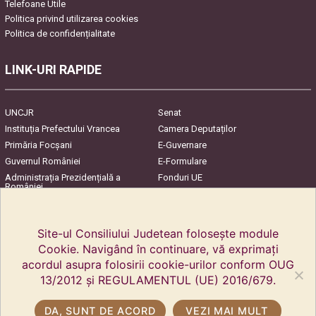
Telefoane Utile
Politica privind utilizarea cookies
Politica de confidențialitate
LINK-URI RAPIDE
UNCJR
Senat
Instituția Prefectului Vrancea
Camera Deputaților
Primăria Focşani
E-Guvernare
Guvernul României
E-Formulare
Administrația Prezidențială a
Fonduri UE
României
Harta Județului
InfoCons – Protecția
Consumatorilor
Site-ul Consiliului Judetean folosește module
Cookie. Navigând în continuare, vă exprimați
acordul asupra folosirii cookie-urilor conform OUG
13/2012 și REGULAMENTUL (UE) 2016/679.
DA, SUNT DE ACORD
VEZI MAI MULT