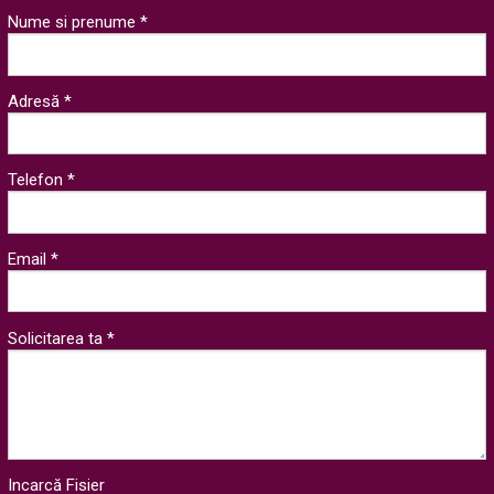
Nume si prenume *
Adresă *
Telefon *
Email *
Solicitarea ta *
Incarcă Fisier