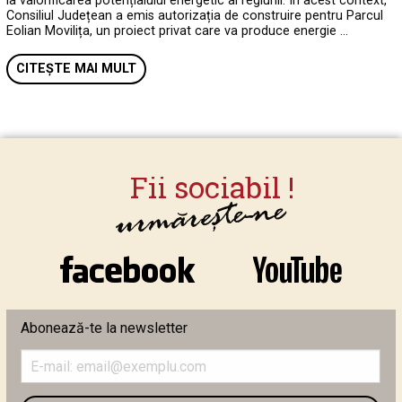
la valorificarea potențialului energetic al regiunii. În acest context,
Consiliul Județean a emis autorizația de construire pentru Parcul
Eolian Movilița, un proiect privat care va produce energie …
CITEȘTE MAI MULT
Abonează-te la newsletter
Introduceți
adresa
de