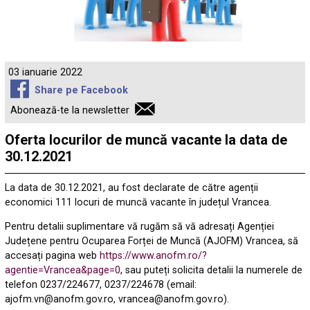
03 ianuarie 2022
Share pe Facebook
Abonează-te la newsletter
Oferta locurilor de muncă vacante la data de
30.12.2021
La data de 30.12.2021, au fost declarate de către agenții
economici 111 locuri de muncă vacante în județul Vrancea.
Pentru detalii suplimentare vă rugăm să vă adresați Agenției
Județene pentru Ocuparea Forței de Muncă (AJOFM) Vrancea, să
accesați pagina web
https://www.anofm.ro/?
agentie=Vrancea&page=0
, sau puteți solicita detalii la numerele de
telefon 0237/224677, 0237/224678 (email:
ajofm.vn@anofm.gov.ro, vrancea@anofm.gov.ro).