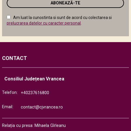
email
în
câmpul
Am luat la cunostinta si sunt de acord cu colectarea si
următor
prelucrarea datelor cu caracter personal
.
CONTACT
Consiliul Județean Vrancea
Telefon:
+40237616800
Email:
contact@cjvrancea.ro
Relația cu presa: Mihaela Gîrleanu