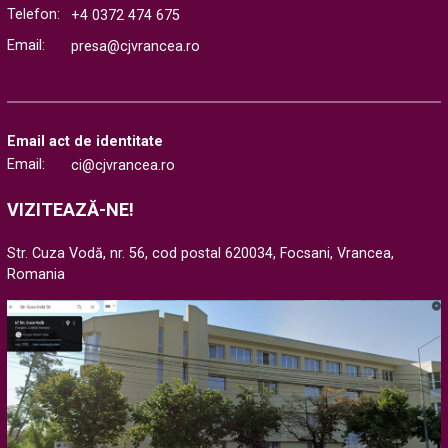
Telefon:
+4 0372 474 675
Email:
presa@cjvrancea.ro
Email act de identitate
Email:
ci@cjvrancea.ro
VIZITEAZĂ-NE!
Str. Cuza Vodă, nr. 56, cod postal 620034, Focsani, Vrancea,
Romania