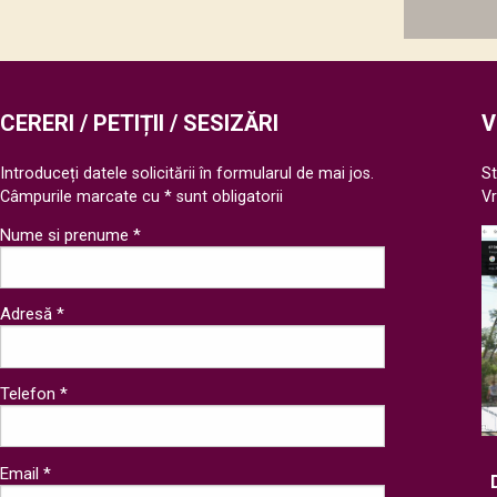
câmpul
următor
CERERI / PETIȚII / SESIZĂRI
V
Introduceți datele solicitării în formularul de mai jos.
St
Câmpurile marcate cu * sunt obligatorii
V
Nume si prenume *
Adresă *
Telefon *
Email *