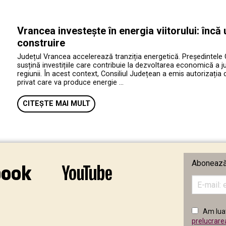
Vrancea investește în energia viitorului: încă
construire
Județul Vrancea accelerează tranziția energetică. Președintele 
susțină investițiile care contribuie la dezvoltarea economică a jud
regiunii. În acest context, Consiliul Județean a emis autorizația 
privat care va produce energie …
CITEȘTE MAI MULT
Abonează-
Introduceț
adresa
de
email
Am luat
în
prelucrare