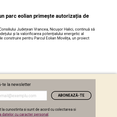
 un parc eolian primește autorizația de
Consiliului Județean Vrancea, Nicușor Halici, continuă să
ețului și la valorificarea potențialului energetic al
de construire pentru Parcul Eolian Movilița, un proiect
te la newsletter
i
 la cunostinta si sunt de acord cu colectarea si
a datelor cu caracter personal
.