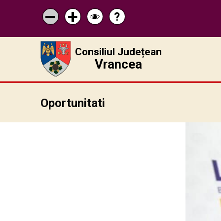
?
Pagina
Micșorează
Mărește
Schimbă
de
scrisul
scrisul
contrastul
ajutor
Consiliul Județean
Vrancea
Oportunitati