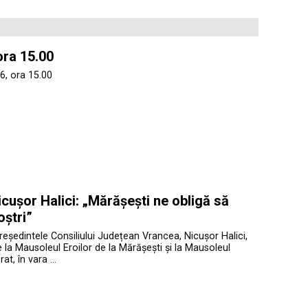
ora 15.00
6, ora 15.00
cușor Halici: „Mărășești ne obligă să
oștri”
președintele Consiliului Județean Vrancea, Nicușor Halici,
te la Mausoleul Eroilor de la Mărășești și la Mausoleul
at, în vara …