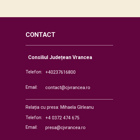
CONTACT
Consiliul Județean Vrancea
Telefon:
+40237616800
Email:
contact@cjvrancea.ro
Relația cu presa: Mihaela Gîrleanu
Telefon:
+4 0372 474 675
Email:
presa@cjvrancea.ro