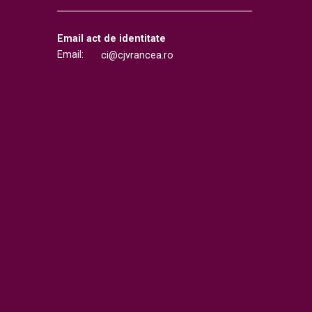
Email act de identitate
Email:
ci@cjvrancea.ro