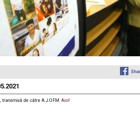
Sha
05.2021
 transmisă de către A.J.O.F.M.
Aici!