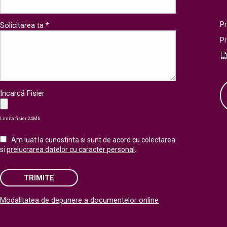
Pr
Solicitarea ta *
P
Incarcă Fisier
Limita fisier 24Mb
Am luat la cunostinta si sunt de acord cu colectarea
si
prelucrarea datelor cu caracter personal
.
TRIMITE
Modalitatea de depunere a documentelor online
Please leave this field empty.