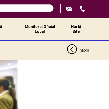
ță
Monitorul Oficial
Hartă
ă
Local
Site
Înapoi