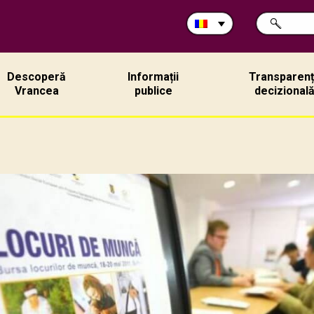
Caută
CAUTĂ
în
site:
Descoperă
Informații
Transparen
Vrancea
publice
decizional