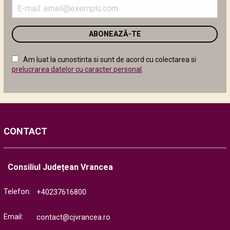
Introduceți
adresa
de
email
în
câmpul
Am luat la cunostinta si sunt de acord cu colectarea si
următor
prelucrarea datelor cu caracter personal
.
CONTACT
Consiliul Județean Vrancea
Telefon:
+40237616800
Email:
contact@cjvrancea.ro