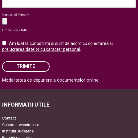
Incarcă Fisier
Limita fisier 24Mb
Am luat la cunostinta si sunt de acord cu colectarea si
prelucrarea datelor cu caracter personal
.
TRIMITE
Modalitatea de depunere a documentelor online
Please leave this field empty.
INFORMATII UTILE
Contact
Calendar evenimente
Instituţii Judeţene
Primării din Județ