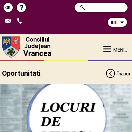
Caută
?
CAUTĂ
Pagina
Schimbă
în
site:
de
contrastul
ajutor
Consiliul
Județean
MENIU
Vrancea
Oportunitati
Înapoi