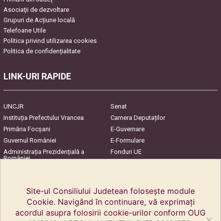
Asociaţii de dezvoltare
Grupuri de Acțiune locală
Telefoane Utile
Politica privind utilizarea cookies
Politica de confidențialitate
LINK-URI RAPIDE
UNCJR
Senat
Instituția Prefectului Vrancea
Camera Deputaților
Primăria Focşani
E-Guvernare
Guvernul României
E-Formulare
Administrația Prezidențială a
Fonduri UE
României
Harta Județului
InfoCons – Protecția
Consumatorilor
Site-ul Consiliului Judetean folosește module
Cookie. Navigând în continuare, vă exprimați
acordul asupra folosirii cookie-urilor conform OUG