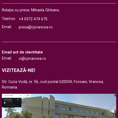
Relația cu presa: Mihaela Gîrleanu
Telefon:
+4 0372 474 675
Email:
presa@cjvrancea.ro
Email act de identitate
Email:
ci@cjvrancea.ro
VIZITEAZĂ-NE!
Str. Cuza Vodă, nr. 56, cod postal 620034, Focsani, Vrancea,
Romania