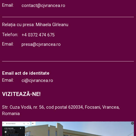
Email:
contact@cjvrancea.ro
Relația cu presa: Mihaela Gîrleanu
Telefon:
+4 0372 474 675
Email:
presa@cjvrancea.ro
Email act de identitate
Email:
ci@cjvrancea.ro
VIZITEAZĂ-NE!
Str. Cuza Vodă, nr. 56, cod postal 620034, Focsani, Vrancea,
Romania