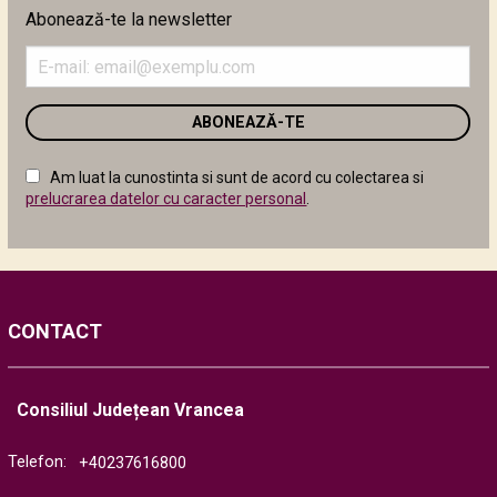
Abonează-te la newsletter
Introduceți
adresa
de
email
în
câmpul
Am luat la cunostinta si sunt de acord cu colectarea si
următor
prelucrarea datelor cu caracter personal
.
CONTACT
Consiliul Județean Vrancea
Telefon:
+40237616800