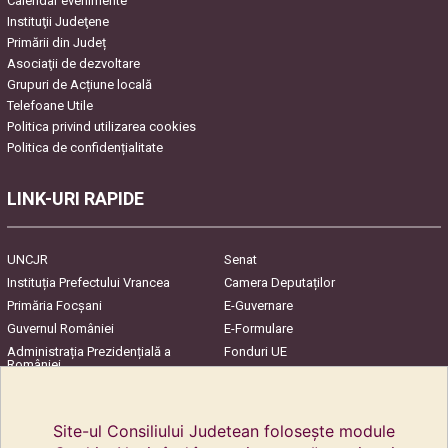
Calendar evenimente
Instituţii Judeţene
Primării din Județ
Asociaţii de dezvoltare
Grupuri de Acțiune locală
Telefoane Utile
Politica privind utilizarea cookies
Politica de confidențialitate
LINK-URI RAPIDE
UNCJR
Senat
Instituția Prefectului Vrancea
Camera Deputaților
Primăria Focşani
E-Guvernare
Guvernul României
E-Formulare
Administrația Prezidențială a
Fonduri UE
României
Harta Județului
InfoCons – Protecția
Consumatorilor
Site-ul Consiliului Judetean folosește module