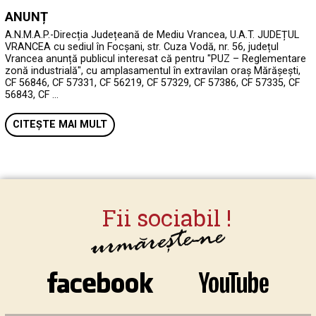
ANUNȚ
A.N.M.A.P.-Direcția Județeană de Mediu Vrancea, U.A.T. JUDEȚUL
VRANCEA cu sediul în Focșani, str. Cuza Vodă, nr. 56, județul
Vrancea anunță publicul interesat că pentru "PUZ – Reglementare
zonă industrială", cu amplasamentul în extravilan oraș Mărășești,
CF 56846, CF 57331, CF 56219, CF 57329, CF 57386, CF 57335, CF
56843, CF …
CITEȘTE MAI MULT