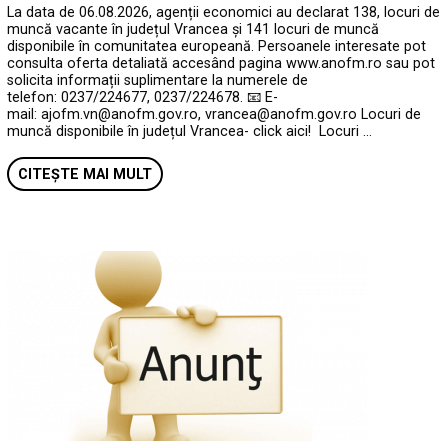
La data de 06.08.2026, agenții economici au declarat 138, locuri de
muncă vacante în județul Vrancea și 141 locuri de muncă
disponibile în comunitatea europeană. Persoanele interesate pot
consulta oferta detaliată accesând pagina www.anofm.ro sau pot
solicita informații suplimentare la numerele de
telefon: 0237/224677, 0237/224678. 📧 E-
mail: ajofm.vn@anofm.gov.ro, vrancea@anofm.gov.ro Locuri de
muncă disponibile în județul Vrancea- click aici! Locuri …
CITEȘTE MAI MULT