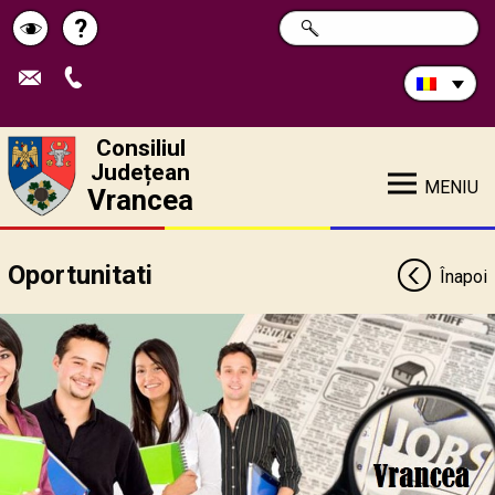
Caută
?
CAUTĂ
Pagina
Schimbă
în
site:
de
contrastul
ajutor
Consiliul
Județean
MENIU
Vrancea
Oportunitati
Înapoi