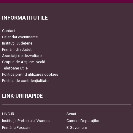
this
field
empty.
INFORMATII UTILE
Contact
Calendar evenimente
Instituţii Judeţene
Primării din Județ
Asociaţii de dezvoltare
Grupuri de Acțiune locală
Telefoane Utile
Politica privind utilizarea cookies
Politica de confidențialitate
LINK-URI RAPIDE
UNCJR
Senat
Instituția Prefectului Vrancea
Camera Deputaților
Primăria Focşani
E-Guvernare