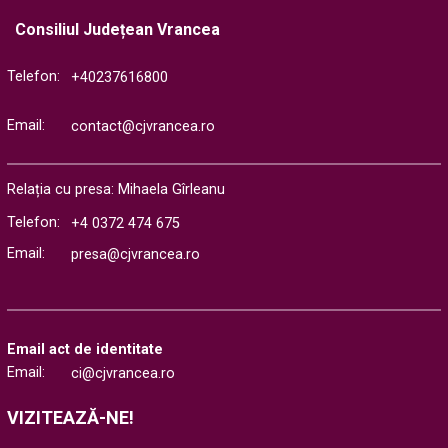
Consiliul Județean Vrancea
Telefon:
+40237616800
Email:
contact@cjvrancea.ro
Relația cu presa: Mihaela Gîrleanu
Telefon:
+4 0372 474 675
Email:
presa@cjvrancea.ro
Email act de identitate
Email:
ci@cjvrancea.ro
VIZITEAZĂ-NE!