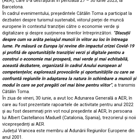
(AER), care s-a desfășurat în perioada 27 – 30 iunie 2023, la
Barcelona.
În cadrul evenimentului, președintele Cătălin Toma a participat la
dezbateri despre turismul sustenabil, viitorul pieței de muncă
europene în contextul tranziției către o economie verde și
digitalizare și despre susținerea tinerilor întreprinzători.
”Discuții
despre cum va arăta peisajul muncii în viitor au loc în întreaga
lume. Pe măsură ce Europa își revine din impactul crizei Covid-19
și profită de oportunitățile tranziției verzi și digitale pentru a
construi o economie mai prosperă, mai verde și mai echitabilă,
această dezbatere, organizată în cadrul Anului european al
competențelor, explorează provocările și oportunitățile cu care se
confruntă regiunile în adaptarea la natura în schimbare a muncii și
modul în care se pot pregăti cel mai bine pentru viitor”
, a transmis
Cătălin Toma.
În ziua de vineri, 30 iunie, a avut loc Adunarea Generală a AER, în
care au fost prezentate rapoartele de activitate pentru anul 2022
și au fost desemnați prin vot noul președinte al AER, în persoana
lui Albert Castellanos Maduell (Catalonia, Spania), trezorierul și noii
vicepreședinți ai AER.
Județul Vrancea este membru al Adunării Regiunilor Europene din
anul 2001.