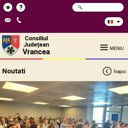
Caută
?
CAUTĂ
Pagina
Schimbă
în
site:
de
contrastul
ajutor
Consiliul
Județean
MENIU
Vrancea
Noutati
Înapoi