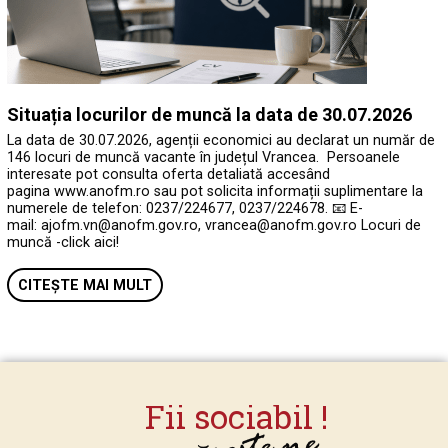
Situația locurilor de muncă la data de 30.07.2026
La data de 30.07.2026, agenții economici au declarat un număr de
146 locuri de muncă vacante în județul Vrancea. Persoanele
interesate pot consulta oferta detaliată accesând
pagina www.anofm.ro sau pot solicita informații suplimentare la
numerele de telefon: 0237/224677, 0237/224678. 📧 E-
mail: ajofm.vn@anofm.gov.ro, vrancea@anofm.gov.ro Locuri de
muncă -click aici!
CITEȘTE MAI MULT