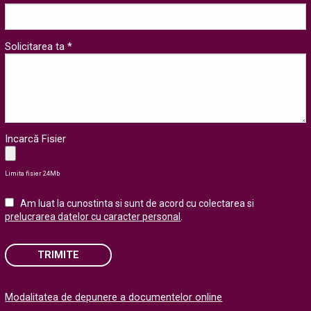
Solicitarea ta *
Incarcă Fisier
Limita fisier 24Mb
Am luat la cunostinta si sunt de acord cu colectarea si
prelucrarea datelor cu caracter personal
.
TRIMITE
Please
Modalitatea de depunere a documentelor online
leave