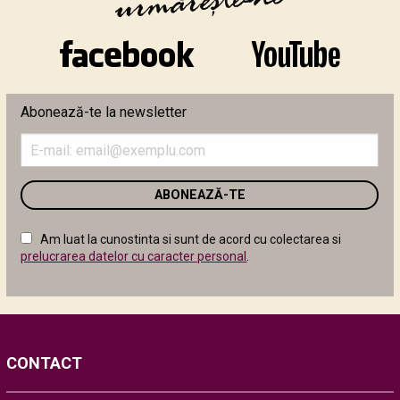
Abonează-te la newsletter
Introduceți
adresa
de
email
în
câmpul
Am luat la cunostinta si sunt de acord cu colectarea si
următor
prelucrarea datelor cu caracter personal
.
CONTACT