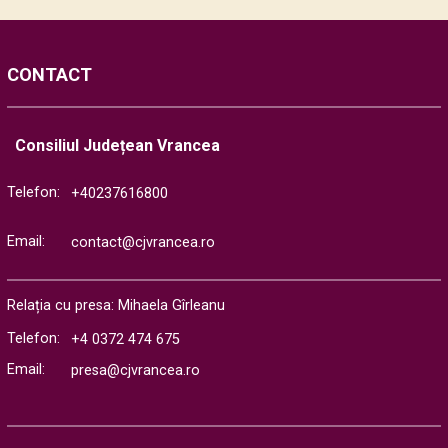
CONTACT
Consiliul Județean Vrancea
Telefon:
+40237616800
Email:
contact@cjvrancea.ro
Relația cu presa: Mihaela Gîrleanu
Telefon:
+4 0372 474 675
Email:
presa@cjvrancea.ro