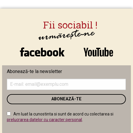
Abonează-te la newsletter
Introduceți
adresa
de
email
în
câmpul
Am luat la cunostinta si sunt de acord cu colectarea si
următor
prelucrarea datelor cu caracter personal
.