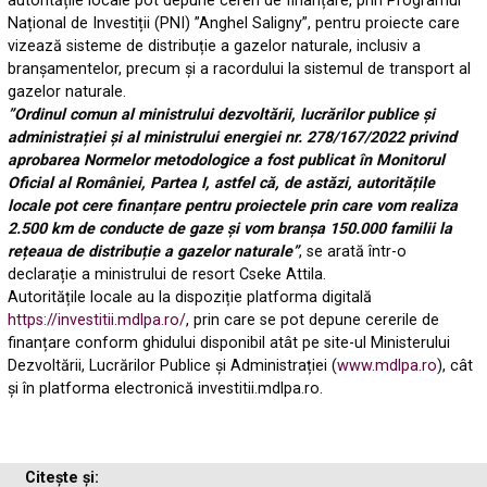
autoritățile locale pot depune cereri de finanțare, prin Programul
Național de Investiții (PNI) ”Anghel Saligny”, pentru proiecte care
vizează sisteme de distribuție a gazelor naturale, inclusiv a
branșamentelor, precum și a racordului la sistemul de transport al
gazelor naturale.
”Ordinul comun al ministrului dezvoltării, lucrărilor publice și
administrației și al ministrului energiei nr. 278/167/2022 privind
aprobarea Normelor metodologice a fost publicat în Monitorul
Oficial al României, Partea I, astfel că, de astăzi, autoritățile
locale pot cere finanțare pentru proiectele prin care vom realiza
2.500 km de conducte de gaze și vom branșa 150.000 familii la
rețeaua de distribuție a gazelor naturale”
, se arată într-o
declarație a ministrului de resort Cseke Attila.
Autoritățile locale au la dispoziție platforma digitală
https://investitii.mdlpa.ro/
, prin care se pot depune cererile de
finanțare conform ghidului disponibil atât pe site-ul Ministerului
Dezvoltării, Lucrărilor Publice și Administrației (
www.mdlpa.ro
), cât
și în platforma electronică investitii.mdlpa.ro.
Citește și: