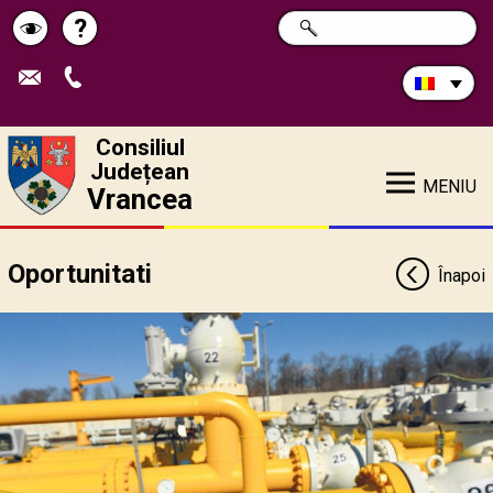
Caută
?
CAUTĂ
Pagina
Schimbă
în
site:
de
contrastul
ajutor
Consiliul
Județean
MENIU
Vrancea
Oportunitati
Înapoi