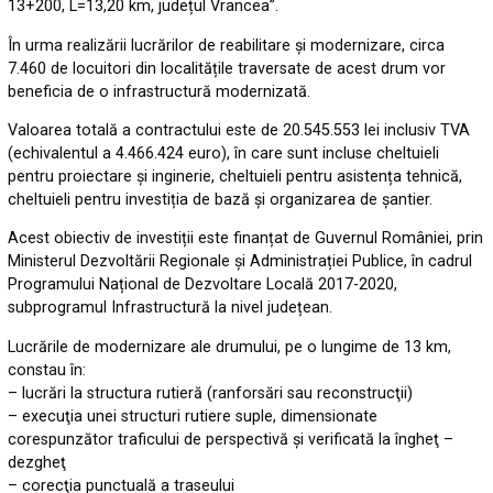
13+200, L=13,20 km, județul Vrancea”.
În urma realizării lucrărilor de reabilitare și modernizare, circa
7.460 de locuitori din localitățile traversate de acest drum vor
beneficia de o infrastructură modernizată.
Valoarea totală a contractului este de 20.545.553 lei inclusiv TVA
(echivalentul a 4.466.424 euro), în care sunt incluse cheltuieli
pentru proiectare și inginerie, cheltuieli pentru asistența tehnică,
cheltuieli pentru investiția de bază și organizarea de șantier.
Acest obiectiv de investiții este finanțat de Guvernul României, prin
Ministerul Dezvoltării Regionale și Administrației Publice, în cadrul
Programului Național de Dezvoltare Locală 2017-2020,
subprogramul Infrastructură la nivel județean.
Lucrările de modernizare ale drumului, pe o lungime de 13 km,
constau în:
– lucrări la structura rutieră (ranforsări sau reconstrucţii)
– execuţia unei structuri rutiere suple, dimensionate
corespunzător traficului de perspectivă şi verificată la îngheţ –
dezgheţ
– corecţia punctuală a traseului