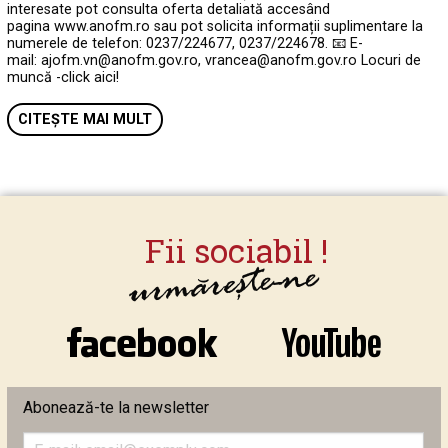
interesate pot consulta oferta detaliată accesând
pagina www.anofm.ro sau pot solicita informații suplimentare la
numerele de telefon: 0237/224677, 0237/224678. 📧 E-
mail: ajofm.vn@anofm.gov.ro, vrancea@anofm.gov.ro Locuri de
muncă -click aici!
CITEȘTE MAI MULT
Abonează-te la newsletter
Introduceți