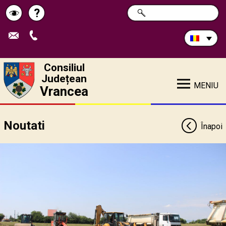
Caută
?
CAUTĂ
Pagina
Schimbă
în
site:
de
contrastul
ajutor
Consiliul
Județean
MENIU
Vrancea
Noutati
Înapoi