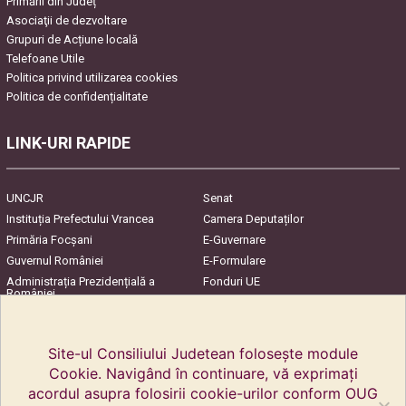
Primării din Județ
Asociaţii de dezvoltare
Grupuri de Acțiune locală
Telefoane Utile
Politica privind utilizarea cookies
Politica de confidențialitate
LINK-URI RAPIDE
UNCJR
Senat
Instituția Prefectului Vrancea
Camera Deputaților
Primăria Focşani
E-Guvernare
Guvernul României
E-Formulare
Administrația Prezidențială a
Fonduri UE
României
Harta Județului
InfoCons – Protecția
Consumatorilor
Site-ul Consiliului Judetean folosește module
Cookie. Navigând în continuare, vă exprimați
acordul asupra folosirii cookie-urilor conform OUG