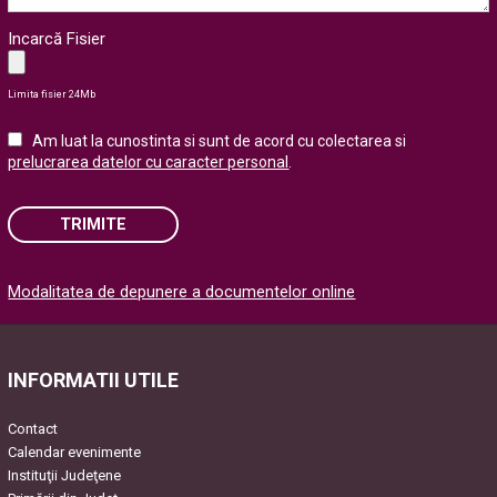
Incarcă Fisier
Limita fisier 24Mb
Am luat la cunostinta si sunt de acord cu colectarea si
prelucrarea datelor cu caracter personal
.
TRIMITE
Please
Modalitatea de depunere a documentelor online
leave
this
field
empty.
INFORMATII UTILE
Contact
Calendar evenimente
Instituţii Judeţene