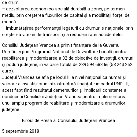
de drum
– dezvoltarea economico-socială durabilă a zonei, pe termen
mediu, prin creşterea fluxurilor de capital și a mobilităţii forţei de
muncă
– îmbunătăţirea performanţei legăturii cu drumurile naţionale, prin
creşterea vitezei de transport şi a reducerii ratei accidentelor
Consiliul Județean Vrancea a primit finanțare de la Guvernul
României prin Programul Național de Dezvoltare Locală pentru
reabilitarea și modernizarea a 32 de obiective de investiții, drumuri
și poduri județene, în valoare totală de 239.594.683 lei (53.243.262
euro).
Județul Vrancea se află pe locul II la nivel național ca număr și
valoare a investițiilor în infrastructură finanțate în cadrul PNDL II,
acest fapt fiind rezultatul demersurilor și implicării constante a
conducerii Consiliului Județean Vrancea pentru implementarea
unui amplu program de reabilitare și modernizare a drumurilor
județene.
Biroul de Presă al Consiliului Județean Vrancea
5 septembrie 2018