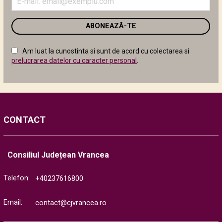
adresa
de
email
în
câmpul
Am luat la cunostinta si sunt de acord cu colectarea si
următor
prelucrarea datelor cu caracter personal
.
CONTACT
Consiliul Județean Vrancea
Telefon:
+40237616800
Email:
contact@cjvrancea.ro