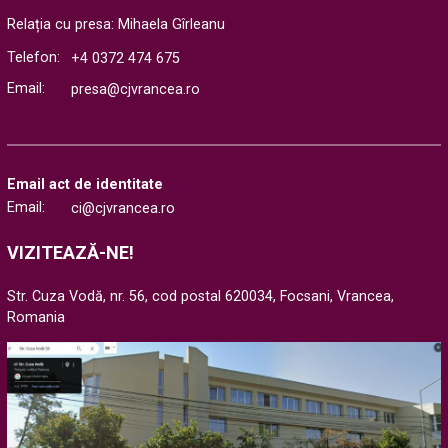
Relația cu presa: Mihaela Gîrleanu
Telefon:
+4 0372 474 675
Email:
presa@cjvrancea.ro
Email act de identitate
Email:
ci@cjvrancea.ro
VIZITEAZĂ-NE!
Str. Cuza Vodă, nr. 56, cod postal 620034, Focsani, Vrancea,
Romania