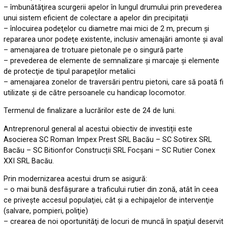
– îmbunătăţirea scurgerii apelor în lungul drumului prin prevederea
unui sistem eficient de colectare a apelor din precipitaţii
– înlocuirea podeţelor cu diametre mai mici de 2 m, precum şi
repararea unor podeţe existente, inclusiv amenajări amonte şi aval
– amenajarea de trotuare pietonale pe o singură parte
– prevederea de elemente de semnalizare şi marcaje şi elemente
de protecţie de tipul parapeţilor metalici
– amenajarea zonelor de traversări pentru pietoni, care să poată fi
utilizate şi de către persoanele cu handicap locomotor.
Termenul de finalizare a lucrărilor este de 24 de luni.
Antreprenorul general al acestui obiectiv de investiții este
Asocierea SC Roman Impex Prest SRL Bacău – SC Sotirex SRL
Bacău – SC Bitionfor Construcții SRL Focșani – SC Rutier Conex
XXI SRL Bacău.
Prin modernizarea acestui drum se asigură:
– o mai bună desfăşurare a traficului rutier din zonă, atât în ceea
ce priveşte accesul populaţiei, cât şi a echipajelor de intervenţie
(salvare, pompieri, poliţie)
– crearea de noi oportunităţi de locuri de muncă în spaţiul deservit