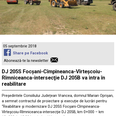
05 septembrie 2018
Share pe Facebook
Abonează-te la newsletter
DJ 205S Focşani-Cîmpineanca-Vîrteşcoiu-
Rîmniceanca-intersecţie DJ 205B va intra în
reabilitare
Președintele Consiliului Județean Vrancea, domnul Marian Oprișan,
a semnat contractul de proiectare și execuție de lucrări pentru
“Reabilitare și modernizare DJ 205S Focşani-Cîmpineanca-
Vîrteşcoiu-Rîmniceanca-intersecţie DJ 205B, km 0+000 – km