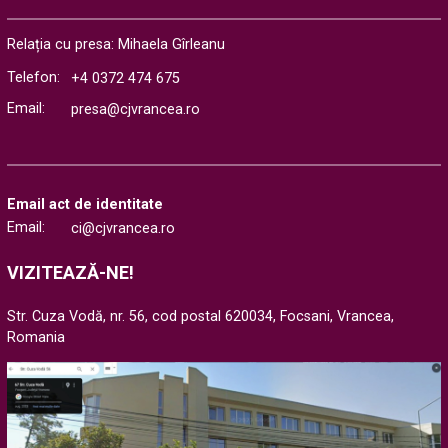
Relația cu presa: Mihaela Gîrleanu
Telefon:
+4 0372 474 675
Email:
presa@cjvrancea.ro
Email act de identitate
Email:
ci@cjvrancea.ro
VIZITEAZĂ-NE!
Str. Cuza Vodă, nr. 56, cod postal 620034, Focsani, Vrancea,
Romania