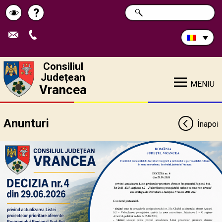
Caută
?
CAUTĂ
Pagina
Schimbă
în
site:
de
contrastul
ajutor
Consiliul
Județean
MENIU
Vrancea
Anunturi
Înapoi