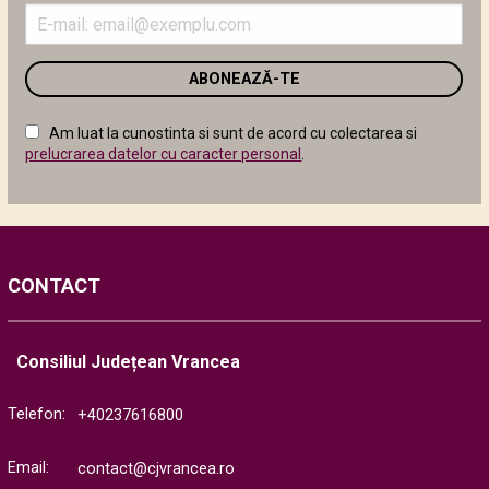
Introduceți
adresa
de
email
în
câmpul
Am luat la cunostinta si sunt de acord cu colectarea si
următor
prelucrarea datelor cu caracter personal
.
CONTACT
Consiliul Județean Vrancea
Telefon:
+40237616800
Email:
contact@cjvrancea.ro