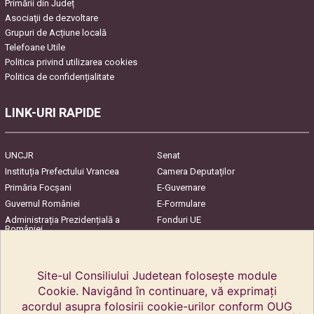
Primării din Județ
Asociaţii de dezvoltare
Grupuri de Acțiune locală
Telefoane Utile
Politica privind utilizarea cookies
Politica de confidențialitate
LINK-URI RAPIDE
UNCJR
Senat
Instituția Prefectului Vrancea
Camera Deputaților
Primăria Focşani
E-Guvernare
Guvernul României
E-Formulare
Administrația Prezidențială a
Fonduri UE
României
Harta Județului
InfoCons – Protecția
Consumatorilor
Site-ul Consiliului Judetean folosește module
Cookie. Navigând în continuare, vă exprimați
acordul asupra folosirii cookie-urilor conform OUG