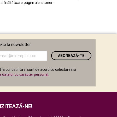
înălțătoare pagini ale istoriei …
te la newsletter
i
 la cunostinta si sunt de acord cu colectarea si
a datelor cu caracter personal
.
IZITEAZĂ-NE!