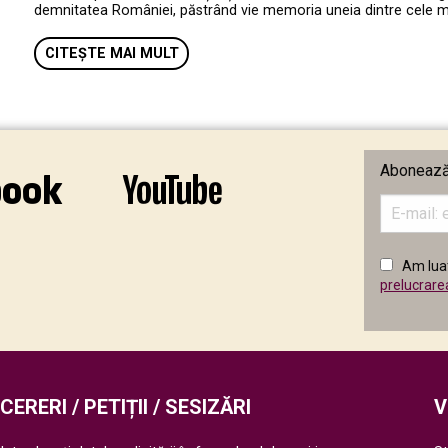
demnitatea României, păstrând vie memoria uneia dintre cele mai 
CITEȘTE MAI MULT
Abonează-
Introduceț
adresa
de
email
Am luat
în
prelucrare
câmpul
următor
CERERI / PETIȚII / SESIZĂRI
V