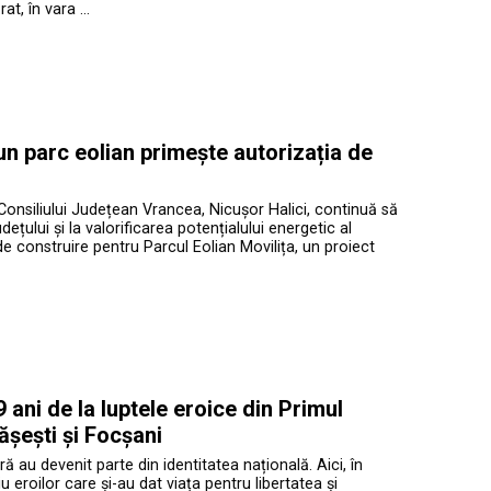
at, în vara …
 un parc eolian primește autorizația de
Consiliului Județean Vrancea, Nicușor Halici, continuă să
ețului și la valorificarea potențialului energetic al
de construire pentru Parcul Eolian Movilița, un proiect
ani de la luptele eroice din Primul
ășești și Focșani
ră au devenit parte din identitatea națională. Aici, în
roilor care și-au dat viața pentru libertatea și