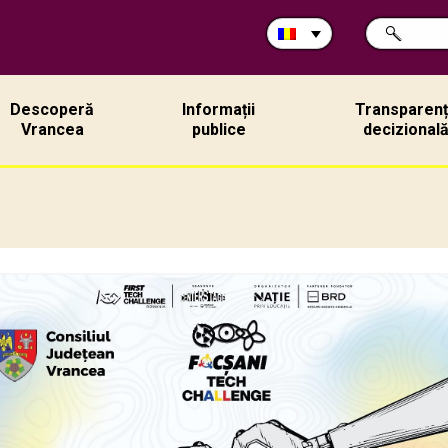
Caută
CAUTĂ
în
site:
Descoperă
Informații
Transparen
Vrancea
publice
decizional