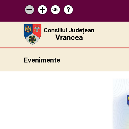
?
Pagina
Micșorează
Mărește
Schimbă
de
scrisul
scrisul
contrastul
ajutor
Consiliul Județean
Vrancea
Evenimente