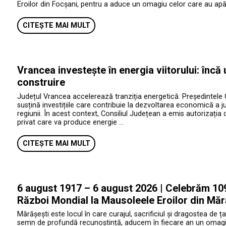
Eroilor din Focșani, pentru a aduce un omagiu celor care au apăr
CITEȘTE MAI MULT
Vrancea investește în energia viitorului: încă
construire
Județul Vrancea accelerează tranziția energetică. Președintele 
susțină investițiile care contribuie la dezvoltarea economică a jud
regiunii. În acest context, Consiliul Județean a emis autorizația 
privat care va produce energie …
CITEȘTE MAI MULT
6 august 1917 – 6 august 2026 | Celebrăm 109 
Război Mondial la Mausoleele Eroilor din Măr
Mărășești este locul în care curajul, sacrificiul și dragostea de ța
semn de profundă recunoștință, aducem în fiecare an un omagiu e