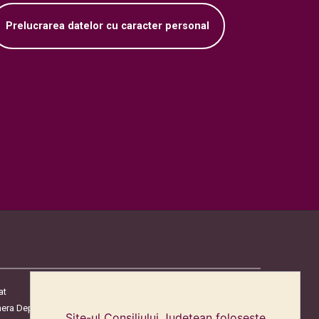
Prelucrarea datelor cu caracter personal
at
era Deputaților
Site-ul Consiliului Judetean folosește