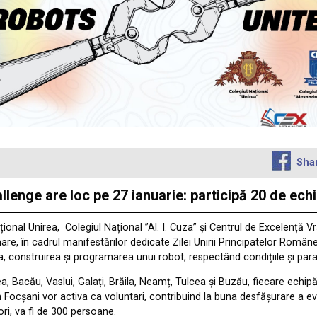
Sha
enge are loc pe 27 ianuarie: participă 20 de echi
ațional Unirea, Colegiul Național ”Al. I. Cuza” și Centrul de Excelenț
mare, în cadrul manifestărilor dedicate Zilei Unirii Principatelor Româ
, construirea și programarea unui robot, respectând condițiile și param
, Bacău, Vaslui, Galați, Brăila, Neamț, Tulcea și Buzău, fiecare echipă 
din Focșani vor activa ca voluntari, contribuind la buna desfășurare a 
ri, va fi de 300 persoane.