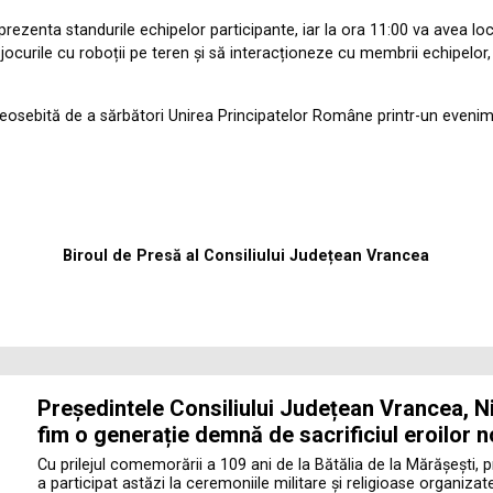
prezenta standurile echipelor participante, iar la ora 11:00 va avea l
 jocurile cu roboții pe teren și să interacționeze cu membrii echipelor
eosebită de a sărbători Unirea Principatelor Române printr-un eveni
Biroul de Presă al Consiliului Județean Vrancea
Președintele Consiliului Județean Vrancea, Ni
fim o generație demnă de sacrificiul eroilor n
Cu prilejul comemorării a 109 ani de la Bătălia de la Mărășești, 
a participat astăzi la ceremoniile militare și religioase organiza