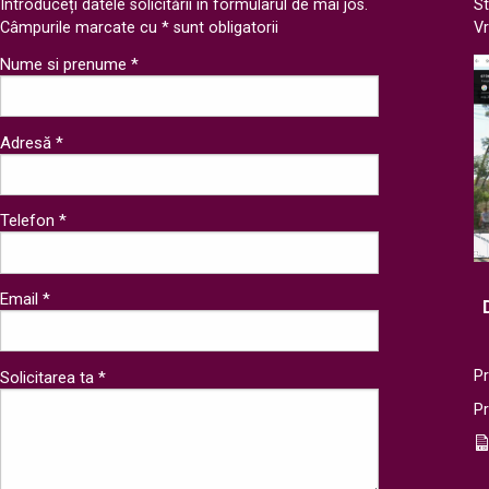
Introduceți datele solicitării în formularul de mai jos.
St
Câmpurile marcate cu * sunt obligatorii
V
Nume si prenume *
Adresă *
Telefon *
Email *
Pr
Solicitarea ta *
P