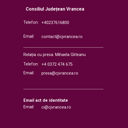
Consiliul Județean Vrancea
Telefon:
+40237616800
Email:
contact@cjvrancea.ro
Relația cu presa: Mihaela Gîrleanu
Telefon:
+4 0372 474 675
Email:
presa@cjvrancea.ro
Email act de identitate
Email:
ci@cjvrancea.ro