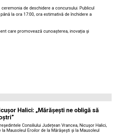
oc ceremonia de deschidere a concursului. Publicul
, până la ora 17:00, ora estimativă de închidere a
ment care promovează cunoașterea, inovația și
cușor Halici: „Mărășești ne obligă să
oștri”
președintele Consiliului Județean Vrancea, Nicușor Halici,
te la Mausoleul Eroilor de la Mărășești și la Mausoleul