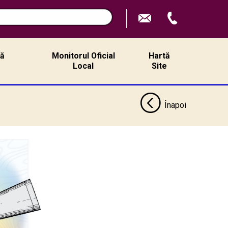
ță
Monitorul Oficial
Hartă
ă
Local
Site
Înapoi