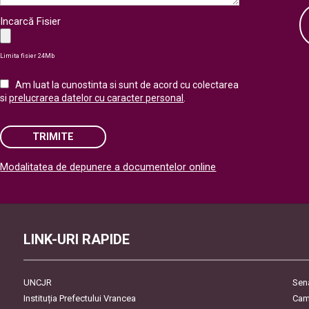
Incarcă Fisier
Limita fisier 24Mb
Am luat la cunostinta si sunt de acord cu colectarea
si
prelucrarea datelor cu caracter personal
.
TRIMITE
Modalitatea de depunere a documentelor online
Please leave this field empty.
LINK-URI RAPIDE
UNCJR
Sen
Instituția Prefectului Vrancea
Cam