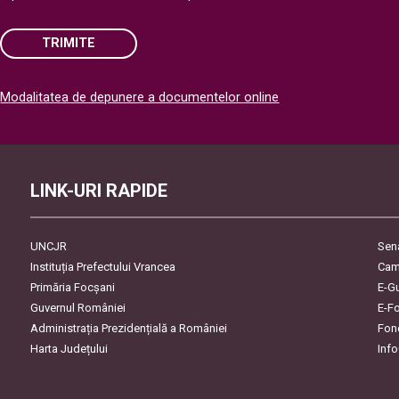
TRIMITE
Please
Modalitatea de depunere a documentelor online
leave
this
field
empty.
LINK-URI RAPIDE
UNCJR
Sen
Instituția Prefectului Vrancea
Cam
Primăria Focşani
E-G
Guvernul României
E-F
Administrația Prezidențială a României
Fon
Harta Județului
Inf