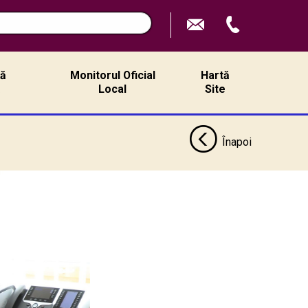
ță
Monitorul Oficial
Hartă
ă
Local
Site
Înapoi