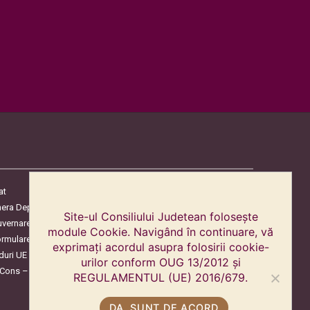
at
era Deputaților
Site-ul Consiliului Judetean folosește
uvernare
module Cookie. Navigând în continuare, vă
ormulare
exprimați acordul asupra folosirii cookie-
duri UE
urilor conform OUG 13/2012 și
oCons – Protecția Consumatorilor
REGULAMENTUL (UE) 2016/679.
DA, SUNT DE ACORD