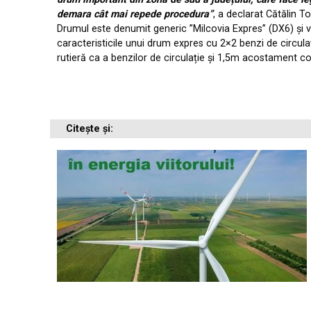
demara cât mai repede procedura”
, a declarat Cătălin T
Drumul este denumit generic ”Milcovia Expres” (DX6) și va 
caracteristicile unui drum expres cu 2×2 benzi de circ
rutieră ca a benzilor de circulație și 1,5m acostament co
Citește și: