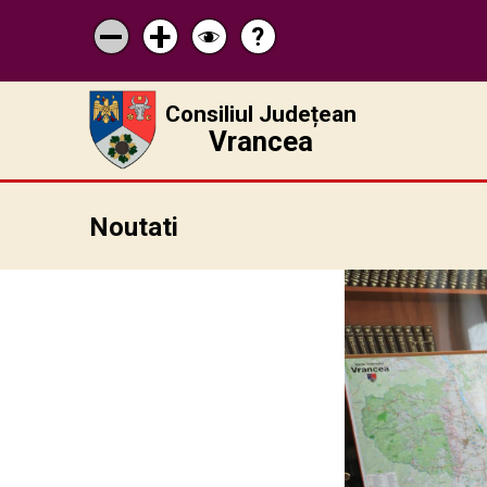
?
Pagina
Micșorează
Mărește
Schimbă
de
scrisul
scrisul
contrastul
ajutor
Consiliul Județean
Vrancea
Noutati