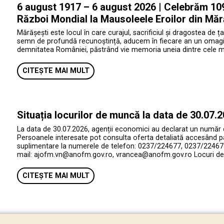
6 august 1917 – 6 august 2026 | Celebrăm 109 
Război Mondial la Mausoleele Eroilor din Măr
Mărășești este locul în care curajul, sacrificiul și dragostea de ța
semn de profundă recunoștință, aducem în fiecare an un omagiu e
demnitatea României, păstrând vie memoria uneia dintre cele mai 
CITEȘTE MAI MULT
Situația locurilor de muncă la data de 30.07.
La data de 30.07.2026, agenții economici au declarat un număr
Persoanele interesate pot consulta oferta detaliată accesând p
suplimentare la numerele de telefon: 0237/224677, 0237/224678
mail: ajofm.vn@anofm.gov.ro, vrancea@anofm.gov.ro Locuri de 
CITEȘTE MAI MULT