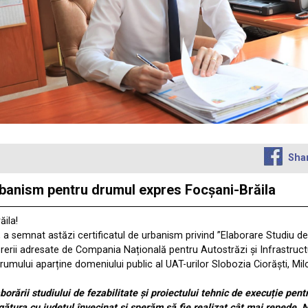
Sha
rbanism pentru drumul expres Focșani-Brăila
ila!
, a semnat astăzi certificatul de urbanism privind ”Elaborare Studiu de
rerii adresate de Compania Națională pentru Autostrăzi și Infrastruct
umului aparține domeniului public al UAT-urilor Slobozia Ciorăști, Milc
orării studiului de fezabilitate și proiectului tehnic de execuție pen
gătura cu județul învecinat și sperăm să fie realizat cât mai repede. 