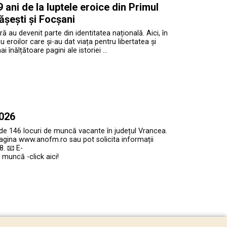
ani de la luptele eroice din Primul
ășești și Focșani
ră au devenit parte din identitatea națională. Aici, în
roilor care și-au dat viața pentru libertatea și
înălțătoare pagini ale istoriei …
2026
 de 146 locuri de muncă vacante în județul Vrancea.
agina www.anofm.ro sau pot solicita informații
. 📧 E-
muncă -click aici!