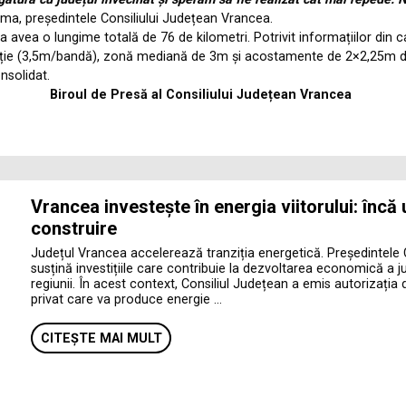
oma, președintele Consiliului Județean Vrancea.
avea o lungime totală de 76 de kilometri. Potrivit informațiilor din cai
ulație (3,5m/bandă), zonă mediană de 3m și acostamente de 2×2,25m d
nsolidat.
Biroul de Presă al Consiliului Județean Vrancea
Vrancea investește în energia viitorului: încă
construire
Județul Vrancea accelerează tranziția energetică. Președintele 
susțină investițiile care contribuie la dezvoltarea economică a jud
regiunii. În acest context, Consiliul Județean a emis autorizația 
privat care va produce energie …
CITEȘTE MAI MULT