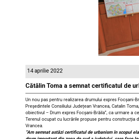
14 aprilie 2022
Cătălin Toma a semnat certificatul de u
Un nou pas pentru realizarea drumului expres Focșani-Bră
Președintele Consiliului Județean Vrancea,
Catalin Toma
obiectivul – Drum expres Focșani-Brăila”, ca urmare a ce
Terenul ocupat cu lucrările propuse pentru construcția dr
Vrancea.
”Am semnat astăzi certificatul de urbanism în scopul elab
drum important din zona de sud a județului, care face le