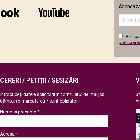
Abonează-
Introduceț
adresa
de
email
Am luat
în
prelucrare
câmpul
următor
CERERI / PETIȚII / SESIZĂRI
V
Introduceți datele solicitării în formularul de mai jos.
St
Câmpurile marcate cu * sunt obligatorii
V
Nume si prenume *
Adresă *