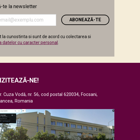
te la newsletter
i
 la cunostinta si sunt de acord cu colectarea si
a datelor cu caracter personal
.
IZITEAZĂ-NE!
r. Cuza Vodă, nr. 56, cod postal 620034, Focsani,
rancea, Romania