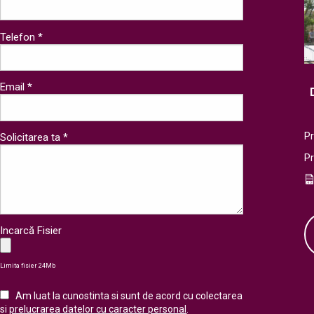
Telefon *
Email *
Pr
Solicitarea ta *
P
Incarcă Fisier
Limita fisier 24Mb
Am luat la cunostinta si sunt de acord cu colectarea
si
prelucrarea datelor cu caracter personal
.