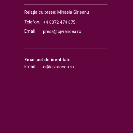
Relația cu presa: Mihaela Gîrleanu
Telefon:
+4 0372 474 675
Email:
presa@cjvrancea.ro
Email act de identitate
Email:
ci@cjvrancea.ro