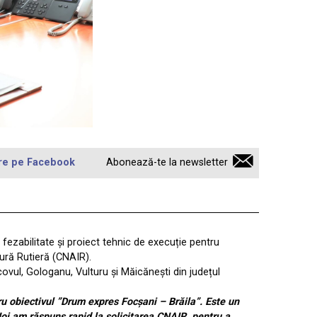
re pe Facebook
Abonează-te la newsletter
 fezabilitate și proiect tehnic de execuție pentru
ură Rutieră (CNAIR).
ovul, Gologanu, Vulturu și Măicănești din județul
tru obiectivul ”Drum expres Focșani – Brăila”. Este un
Noi am răspuns rapid la solicitarea CNAIR, pentru a