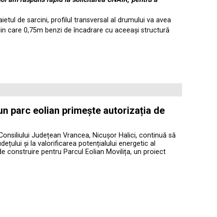
etul de sarcini, profilul transversal al drumului va avea
in care 0,75m benzi de încadrare cu aceeași structură
 un parc eolian primește autorizația de
Consiliului Județean Vrancea, Nicușor Halici, continuă să
ețului și la valorificarea potențialului energetic al
de construire pentru Parcul Eolian Movilița, un proiect