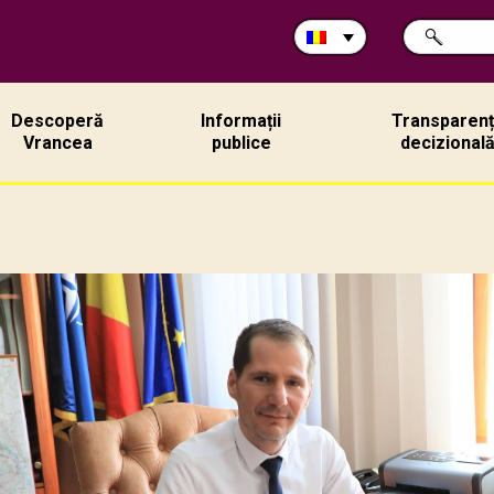
Caută
CAUTĂ
în
site:
Descoperă
Informații
Transparen
Vrancea
publice
decizional