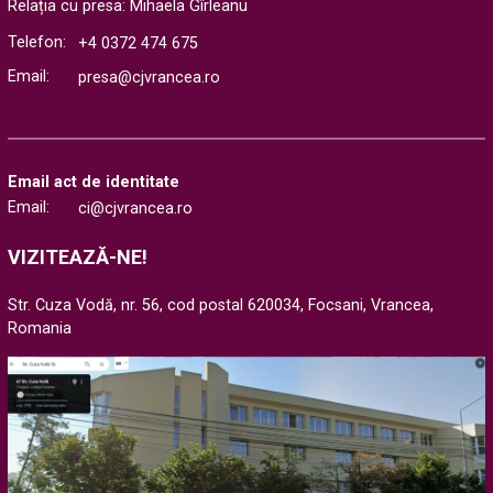
Relația cu presa: Mihaela Gîrleanu
Telefon:
+4 0372 474 675
Email:
presa@cjvrancea.ro
Email act de identitate
Email:
ci@cjvrancea.ro
VIZITEAZĂ-NE!
Str. Cuza Vodă, nr. 56, cod postal 620034, Focsani, Vrancea,
Romania