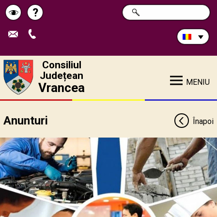
Caută
?
CAUTĂ
Pagina
Schimbă
în
site:
de
contrastul
ajutor
Consiliul
Județean
MENIU
Vrancea
Anunturi
Înapoi