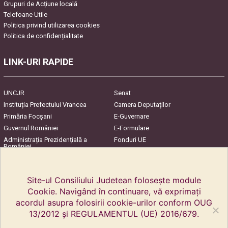
Grupuri de Acțiune locală
Telefoane Utile
Politica privind utilizarea cookies
Politica de confidențialitate
LINK-URI RAPIDE
UNCJR
Senat
Instituția Prefectului Vrancea
Camera Deputaților
Primăria Focşani
E-Guvernare
Guvernul României
E-Formulare
Administrația Prezidențială a
Fonduri UE
României
Harta Județului
InfoCons – Protecția
Consumatorilor
Site-ul Consiliului Judetean folosește module
Cookie. Navigând în continuare, vă exprimați
acordul asupra folosirii cookie-urilor conform OUG
13/2012 și REGULAMENTUL (UE) 2016/679.