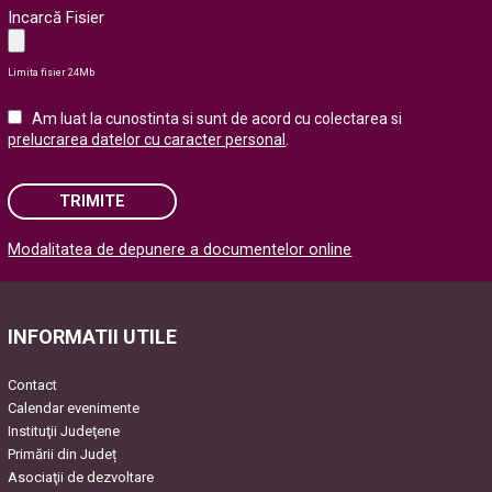
Incarcă Fisier
Limita fisier 24Mb
Am luat la cunostinta si sunt de acord cu colectarea si
prelucrarea datelor cu caracter personal
.
TRIMITE
Modalitatea de depunere a documentelor online
Please leave this field empty.
INFORMATII UTILE
Contact
Calendar evenimente
Instituţii Judeţene
Primării din Județ
Asociaţii de dezvoltare