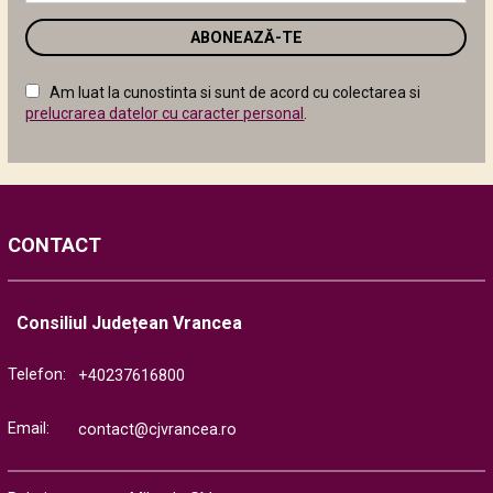
de
email
în
câmpul
Am luat la cunostinta si sunt de acord cu colectarea si
următor
prelucrarea datelor cu caracter personal
.
CONTACT
Consiliul Județean Vrancea
Telefon:
+40237616800
Email:
contact@cjvrancea.ro