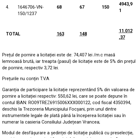
4943,9
4.
68
67
150
1646706-VN-
1
150/1237
11.012
TOTAL
163
148
,37
Prețul de pornire a licitației este de: 74,407 lei /m.c masă
lemnoasă brută, iar treapta (pasul) de licitație este de 5% din prețul
de pornire, respectiv 3,72 lei.
Prețurile nu conțin T.V.A
Garanția de participare la licitație reprezentând 5% din valoarea de
pornire a licitației respectiv: 550,62 lei, care se poate depune în
contul IBAN: RO09TREZ6915006XXX000122, cod fiscal 4350394,
deschis la Trezoreria Municipiului Focșani, prin unul dintre
instrumentele legale de plată până la începerea licitației sau în
numerar la casieria Consiliului Județean Vrancea;
Modul de desfășurare a ședinței de licitație publică cu preselecție,