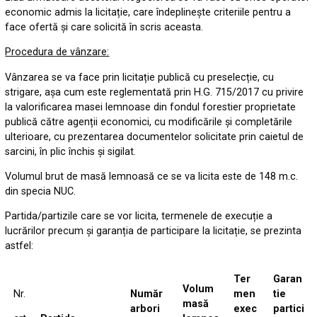
economic admis la licitație, care îndeplinește criteriile pentru a
face ofertă și care solicită în scris aceasta.
Procedura de vânzare:
Vânzarea se va face prin licitație publică cu preselecție, cu
strigare, așa cum este reglementată prin H.G. 715/2017 cu privire
la valorificarea masei lemnoase din fondul forestier proprietate
publică către agenții economici, cu modificările și completările
ulterioare, cu prezentarea documentelor solicitate prin caietul de
sarcini, în plic închis și sigilat.
Volumul brut de masă lemnoasă ce se va licita este de 148 m.c.
din specia NUC.
Partida/partizile care se vor licita, termenele de execuție a
lucrărilor precum și garanția de participare la licitație, se prezinta
astfel:
Ter
Garan
Volum
Nr.
Număr
men
tie
masă
arbori
exec
partici