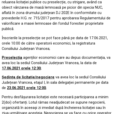
reluarea licitației publice cu preselecție, cu strigare, având ca
obiect vânzarea de masă lemnoasă pe picior din specia NUC,
aflată în zona drumului județean DJ 202E în conformitate cu
prevederile H.G. nr. 715/2017 pentru aprobarea Regulamentului de
valorificare a masei lemnoase din fondul forestier proprietate
publică.
Înscrierile la preselecție se pot face până pe data de 17.06.2021,
orele 10:00 de către operatorii economici, la registratura
Consiliului Județean Vrancea;
Preselecția
agenților economici care au depus documentația, va
avea loc la sediul Consiliului Județean Vrancea, la data de
17.06.2021 orele 12:30
;
Ședința de licitație/negociere
va avea loc la sediul Consiliului
Județean Vrancea, etajul I, în sala delegației permanente pe data
de
23.06.2021 orele 12:00
;
Pentru desfășurarea licitației este necesară participarea a minim
2(doi) ofertanți. Lotul rămas neadjudecat se supune negocierii,
organizată în aceeași zi imediat după încheierea licitației sau în
ziua următoare acesteia. Negocierea se va face cu orice operator