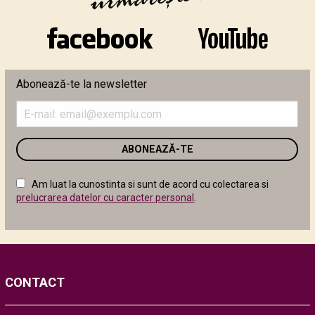
Abonează-te la newsletter
Introduceți
adresa
de
email
în
câmpul
Am luat la cunostinta si sunt de acord cu colectarea si
următor
prelucrarea datelor cu caracter personal
.
CONTACT