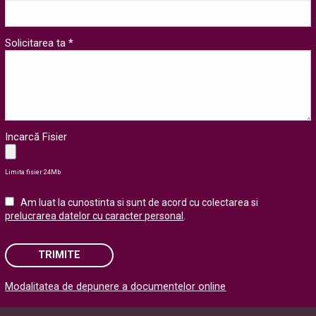
Solicitarea ta *
Incarcă Fisier
Limita fisier 24Mb
Am luat la cunostinta si sunt de acord cu colectarea si
prelucrarea datelor cu caracter personal
.
TRIMITE
Modalitatea de depunere a documentelor online
Please leave this field empty.