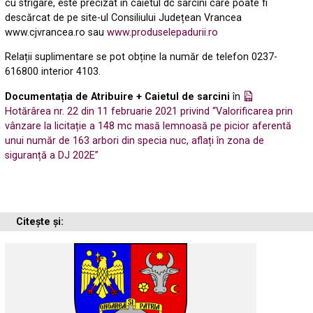
cu strigare, este precizat în caietul dc sarcini care poate fi
descărcat de pe site-ul Consiliului Județean Vrancea
www.cjvrancea.ro sau
www.produselepadurii.ro
Relații suplimentare se pot obține la număr de telefon 0237-
616800 interior 4103.
Documentația de Atribuire + Caietul de sarcini
în
Hotărârea nr. 22 din 11 februarie 2021 privind “Valorificarea prin
vânzare la licitație a 148 mc masă lemnoasă pe picior aferentă
unui număr de 163 arbori din specia nuc, aflați în zona de
siguranță a DJ 202E”
Citește și: