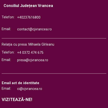
Consiliul Județean Vrancea
Telefon:
+40237616800
Email:
contact@cjvrancea.ro
Relația cu presa: Mihaela Gîrleanu
Telefon:
+4 0372 474 675
Email:
presa@cjvrancea.ro
Email act de identitate
Email:
ci@cjvrancea.ro
VIZITEAZĂ-NE!