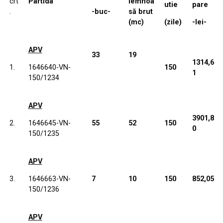
Partida
lemnoa
crt
utie
pare
să brut
.
-buc-
(mc)
(zile)
-Iei-
APV
33
19
1314,6
1.
150
1646640-VN-
1
150/1234
APV
3901,8
2.
55
52
150
1646645-VN-
0
150/1235
APV
3.
7
10
150
852,05
1646663-VN-
150/1236
APV