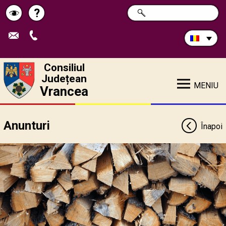
Caută
?
CAUTĂ
Pagina
Schimbă
în
site:
de
contrastul
ajutor
Consiliul
Județean
MENIU
Vrancea
Anunturi
Înapoi