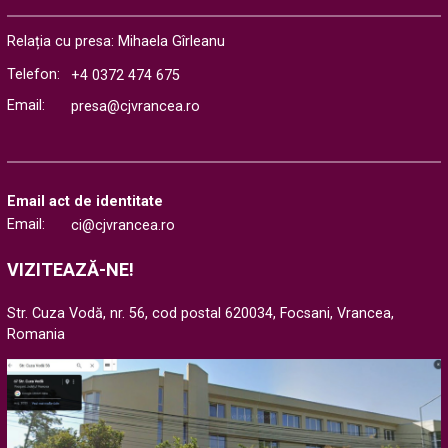
Relația cu presa: Mihaela Gîrleanu
Telefon:
+4 0372 474 675
Email:
presa@cjvrancea.ro
Email act de identitate
Email:
ci@cjvrancea.ro
VIZITEAZĂ-NE!
Str. Cuza Vodă, nr. 56, cod postal 620034, Focsani, Vrancea,
Romania