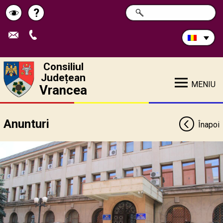
Caută
?
CAUTĂ
Pagina
Schimbă
în
site:
de
contrastul
ajutor
Consiliul
Județean
MENIU
Vrancea
Anunturi
Înapoi