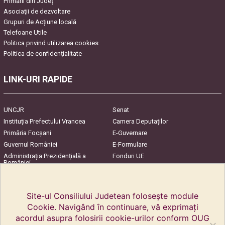
Primării din Județ
Asociaţii de dezvoltare
Grupuri de Acțiune locală
Telefoane Utile
Politica privind utilizarea cookies
Politica de confidențialitate
LINK-URI RAPIDE
UNCJR
Senat
Instituția Prefectului Vrancea
Camera Deputaților
Primăria Focşani
E-Guvernare
Guvernul României
E-Formulare
Administrația Prezidențială a
Fonduri UE
României
Harta Județului
InfoCons – Protecția
Consumatorilor
Site-ul Consiliului Judetean folosește module
Cookie. Navigând în continuare, vă exprimați
acordul asupra folosirii cookie-urilor conform OUG