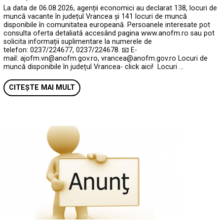
La data de 06.08.2026, agenții economici au declarat 138, locuri de
muncă vacante în județul Vrancea și 141 locuri de muncă
disponibile în comunitatea europeană. Persoanele interesate pot
consulta oferta detaliată accesând pagina www.anofm.ro sau pot
solicita informații suplimentare la numerele de
telefon: 0237/224677, 0237/224678. 📧 E-
mail: ajofm.vn@anofm.gov.ro, vrancea@anofm.gov.ro Locuri de
muncă disponibile în județul Vrancea- click aici! Locuri …
CITEȘTE MAI MULT