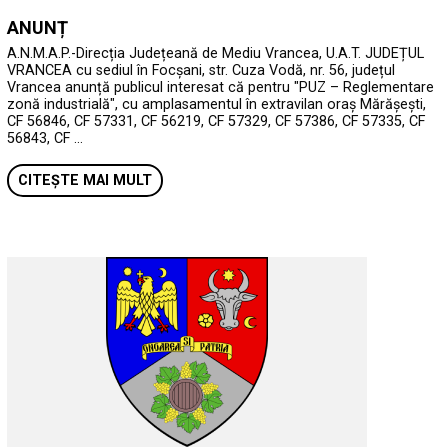
ANUNȚ
A.N.M.A.P.-Direcția Județeană de Mediu Vrancea, U.A.T. JUDEȚUL
VRANCEA cu sediul în Focșani, str. Cuza Vodă, nr. 56, județul
Vrancea anunță publicul interesat că pentru "PUZ – Reglementare
zonă industrială", cu amplasamentul în extravilan oraș Mărășești,
CF 56846, CF 57331, CF 56219, CF 57329, CF 57386, CF 57335, CF
56843, CF …
CITEȘTE MAI MULT