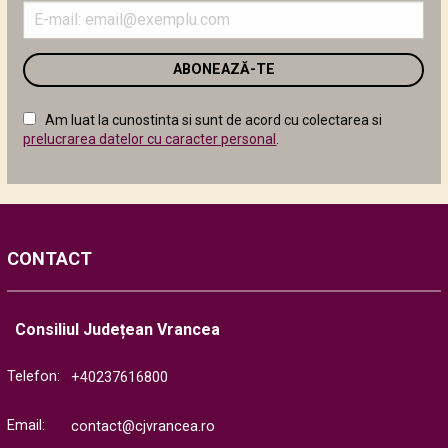
Introduceți
adresa
de
email
în
câmpul
Am luat la cunostinta si sunt de acord cu colectarea si
următor
prelucrarea datelor cu caracter personal
.
CONTACT
Consiliul Județean Vrancea
Telefon:
+40237616800
Email:
contact@cjvrancea.ro