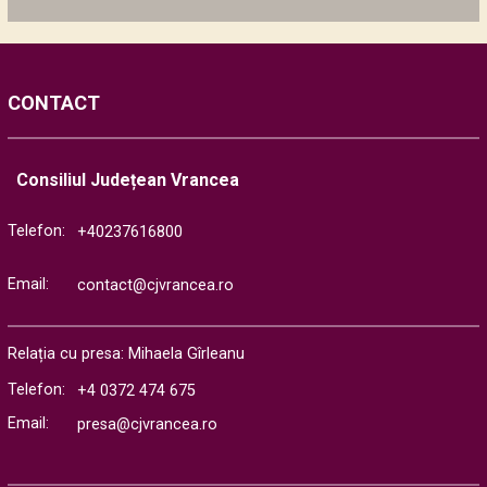
CONTACT
Consiliul Județean Vrancea
Telefon:
+40237616800
Email:
contact@cjvrancea.ro
Relația cu presa: Mihaela Gîrleanu
Telefon:
+4 0372 474 675
Email:
presa@cjvrancea.ro