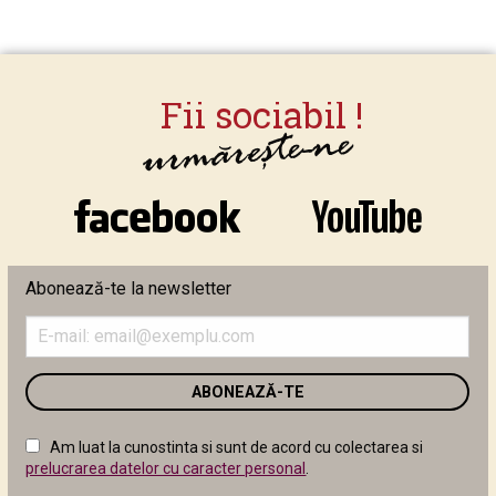
Abonează-te la newsletter
Introduceți
adresa
de
email
în
câmpul
Am luat la cunostinta si sunt de acord cu colectarea si
următor
prelucrarea datelor cu caracter personal
.