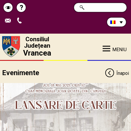
Caută
?
CAUTĂ
Pagina
Schimbă
în
site:
de
contrastul
ajutor
Consiliul
Județean
MENIU
Vrancea
Evenimente
Înapoi