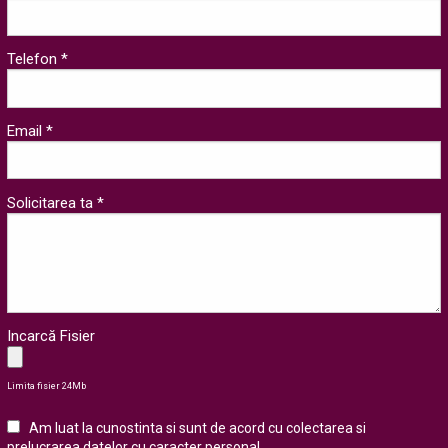
Telefon *
Email *
Solicitarea ta *
Incarcă Fisier
Limita fisier 24Mb
Am luat la cunostinta si sunt de acord cu colectarea si
prelucrarea datelor cu caracter personal
.