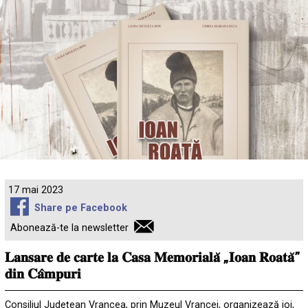
17 mai 2023
Share pe Facebook
Abonează-te la newsletter
𝐋𝐚𝐧𝐬𝐚𝐫𝐞 𝐝𝐞 𝐜𝐚𝐫𝐭𝐞 𝐥𝐚 𝐂𝐚𝐬𝐚 𝐌𝐞𝐦𝐨𝐫𝐢𝐚𝐥𝐚̆ „𝐈𝐨𝐚𝐧 𝐑𝐨𝐚𝐭𝐚̆”
𝐝𝐢𝐧 𝐂𝐚̂𝐦𝐩𝐮𝐫𝐢
Consiliul Județean Vrancea, prin Muzeul Vrancei, organizează joi,