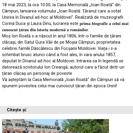
18 mai 2023, la ora 10:00, la Casa Memorială „Ioan Roată” din
Câmpuri, lansarea volumului „Ioan Roată. Țăranul care a votat
Unirea în Divanul ad-hoc al Moldovei”. Realizată de muzeografii
Corina Duca și Laura Dinu, lucrarea este 𝐩𝐫𝐢𝐦𝐚 𝐛𝐢𝐨𝐠𝐫𝐚𝐟𝐢𝐞 𝐚 𝐜𝐞𝐥𝐮𝐢 𝐦𝐚𝐢
𝐜𝐮𝐧𝐨𝐬𝐜𝐮𝐭 𝐭̦𝐚̆𝐫𝐚𝐧 𝐝𝐢𝐧 𝐢𝐬𝐭𝐨𝐫𝐢𝐚 𝐦𝐨𝐝𝐞𝐫𝐧𝐚̆ 𝐚 𝐫𝐨𝐦𝐚̂𝐧𝐢𝐥𝐨𝐫.
Moș Ion Roată s-a născut în anul 1806, într-o familie de țărani
clăcași, din Satul Gura Văii de pe Moșia Câmpuri, proprietatea
celebrei familii Dăscălescu din Focșanii Moldovei. Viața i s-a
schimbat brusc atunci când a fost ales, în vara anului 1857,
deputat în Divanul ad-hoc al Moldovei. Intrarea sa în legendă se
datorează scriitorului Ion Creangă, autorul care a făcut dintr-un
țăran clăcaș un personaj de poveste.
Vă așteptăm la Casa Memorială „Ioan Roată” din Câmpuri să vă
spunem povestea celui mai cunoscut țăran din epoca Unirii!
Citește și: