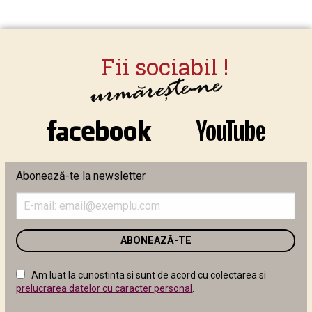
Abonează-te la newsletter
Introduceți
adresa
de
email
în
câmpul
Am luat la cunostinta si sunt de acord cu colectarea si
următor
prelucrarea datelor cu caracter personal
.