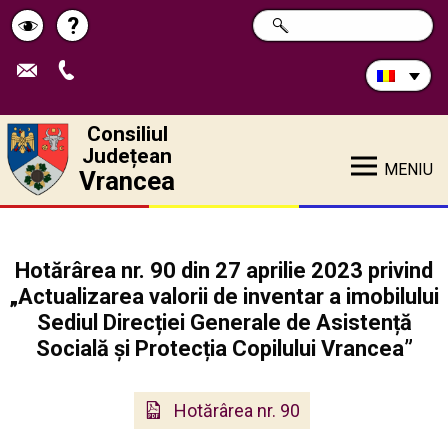
Caută
?
CAUTĂ
Pagina
Schimbă
în
site:
de
contrastul
ajutor
Consiliul
Județean
MENIU
Vrancea
Hotărârea nr. 90 din 27 aprilie 2023 privind
„Actualizarea valorii de inventar a imobilului
Sediul Direcției Generale de Asistență
Socială și Protecția Copilului Vrancea”
Hotărârea nr. 90