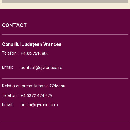
CONTACT
Consiliul Județean Vrancea
Telefon:
+40237616800
Email:
contact@cjvrancea.ro
Relația cu presa: Mihaela Gîrleanu
Telefon:
+4 0372 474 675
Email:
presa@cjvrancea.ro