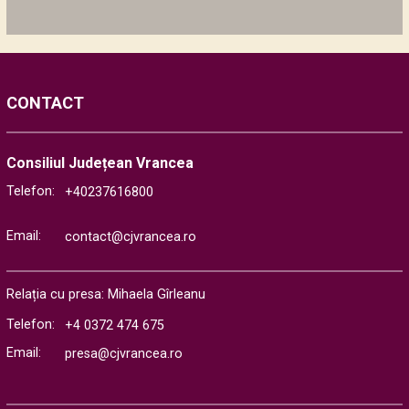
CONTACT
Consiliul Județean Vrancea
Telefon:
+40237616800
Email:
contact@cjvrancea.ro
Relația cu presa: Mihaela Gîrleanu
Telefon:
+4 0372 474 675
Email:
presa@cjvrancea.ro