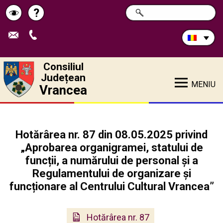
Caută
?
CAUTĂ
Pagina
Schimbă
în
site:
de
contrastul
ajutor
Consiliul
Județean
MENIU
Vrancea
Hotărârea nr. 87 din 08.05.2025 privind
„Aprobarea organigramei, statului de
funcții, a numărului de personal și a
Regulamentului de organizare și
funcționare al Centrului Cultural Vrancea”
Hotărârea nr. 87