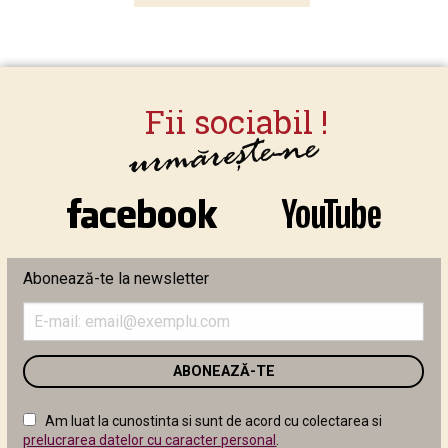
Abonează-te la newsletter
Introduceți
adresa
de
email
în
câmpul
Am luat la cunostinta si sunt de acord cu colectarea si
următor
prelucrarea datelor cu caracter personal
.