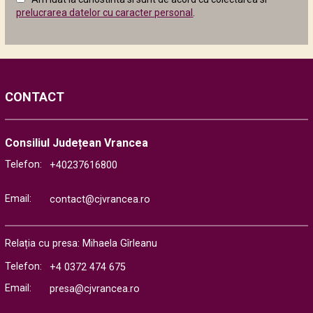
următor
prelucrarea datelor cu caracter personal
.
CONTACT
Consiliul Județean Vrancea
Telefon:
+40237616800
Email:
contact@cjvrancea.ro
Relația cu presa: Mihaela Gîrleanu
Telefon:
+4 0372 474 675
Email:
presa@cjvrancea.ro