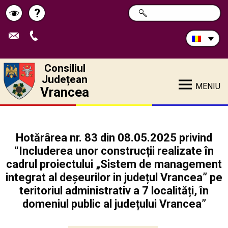
Caută
?
CAUTĂ
Pagina
Schimbă
în
site:
de
contrastul
ajutor
Consiliul
Județean
MENIU
Vrancea
Hotărârea nr. 83 din 08.05.2025 privind
“Includerea unor construcții realizate în
cadrul proiectului „Sistem de management
integrat al deșeurilor in județul Vrancea” pe
teritoriul administrativ a 7 localități, în
domeniul public al județului Vrancea”