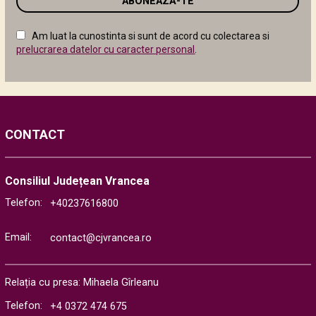
în
câmpul
Am luat la cunostinta si sunt de acord cu colectarea si
următor
prelucrarea datelor cu caracter personal
.
CONTACT
Consiliul Județean Vrancea
Telefon:
+40237616800
Email:
contact@cjvrancea.ro
Relația cu presa: Mihaela Gîrleanu
Telefon:
+4 0372 474 675