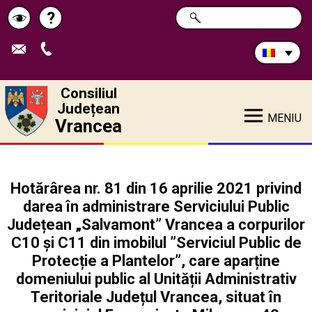
Caută
?
CAUTĂ
Pagina
Schimbă
în
site:
de
contrastul
ajutor
Consiliul
Județean
MENIU
Vrancea
Hotărârea nr. 81 din 16 aprilie 2021 privind
darea în administrare Serviciului Public
Județean „Salvamont” Vrancea a corpurilor
C10 și C11 din imobilul ”Serviciul Public de
Protecție a Plantelor”, care aparține
domeniului public al Unității Administrativ
Teritoriale Județul Vrancea, situat în