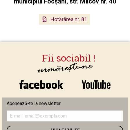
municipiul Focşani, str. Milcov nr. 40
Hotărârea nr. 81
Abonează-te la newsletter
Introduceți
adresa
de
email