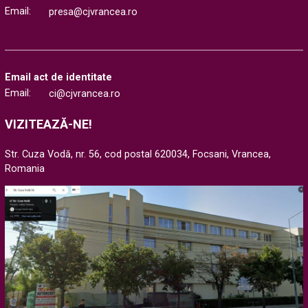
Email:
presa@cjvrancea.ro
Email act de identitate
Email:
ci@cjvrancea.ro
VIZITEAZĂ-NE!
Str. Cuza Vodă, nr. 56, cod postal 620034, Focsani, Vrancea,
Romania