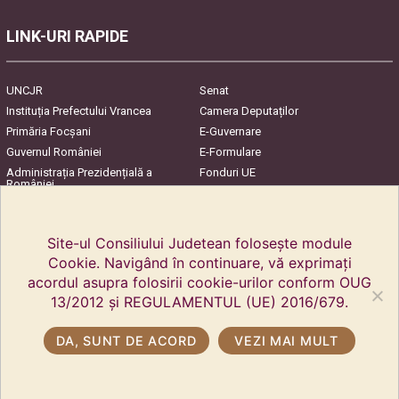
LINK-URI RAPIDE
UNCJR
Senat
Instituția Prefectului Vrancea
Camera Deputaților
Primăria Focşani
E-Guvernare
Guvernul României
E-Formulare
Administrația Prezidențială a
Fonduri UE
României
Harta Județului
InfoCons – Protecția
Consumatorilor
Site-ul Consiliului Judetean folosește module
Cookie. Navigând în continuare, vă exprimați
acordul asupra folosirii cookie-urilor conform OUG
13/2012 și REGULAMENTUL (UE) 2016/679.
DA, SUNT DE ACORD
VEZI MAI MULT
Copyright © 2018 Consiliul Județean Vrancea. Toate drepturile rezervate.