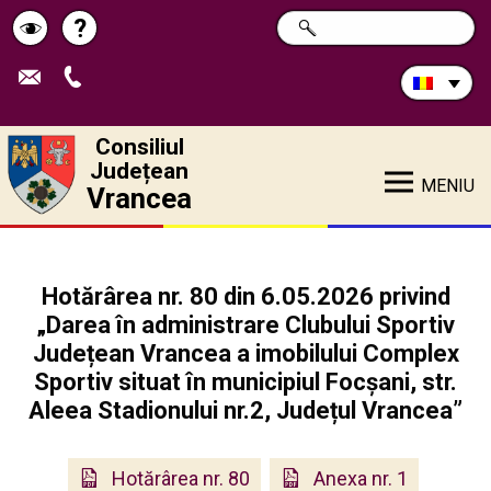
Caută
?
CAUTĂ
Pagina
Schimbă
în
site:
de
contrastul
ajutor
Consiliul
Județean
MENIU
Vrancea
Hotărârea nr. 80 din 6.05.2026 privind
„Darea în administrare Clubului Sportiv
Județean Vrancea a imobilului Complex
Sportiv situat în municipiul Focșani, str.
Aleea Stadionului nr.2, Județul Vrancea”
Hotărârea nr. 80
Anexa nr. 1