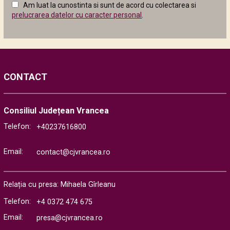
Am luat la cunostinta si sunt de acord cu colectarea si
următor
prelucrarea datelor cu caracter personal
.
CONTACT
Consiliul Județean Vrancea
Telefon:
+40237616800
Email:
contact@cjvrancea.ro
Relația cu presa: Mihaela Gîrleanu
Telefon:
+4 0372 474 675
Email:
presa@cjvrancea.ro