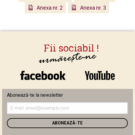
Anexa nr. 2
Anexa nr. 3
Abonează-te la newsletter
Introduceți
adresa
de
email
în
câmpul