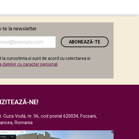
te la newsletter
i
 la cunostinta si sunt de acord cu colectarea si
a datelor cu caracter personal
.
IZITEAZĂ-NE!
r. Cuza Vodă, nr. 56, cod postal 620034, Focsani,
rancea, Romania