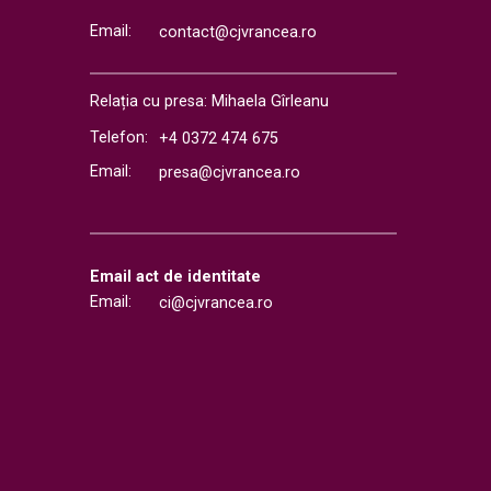
Email:
contact@cjvrancea.ro
Relația cu presa: Mihaela Gîrleanu
Telefon:
+4 0372 474 675
Email:
presa@cjvrancea.ro
Email act de identitate
Email:
ci@cjvrancea.ro