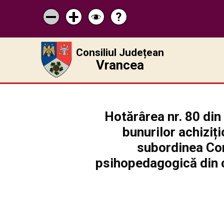
?
Pagina
Micșorează
Mărește
Schimbă
de
scrisul
scrisul
contrastul
ajutor
Consiliul Județean
Vrancea
Hotărârea nr. 80 din
bunurilor achiziți
subordinea Con
psihopedagogică din ca