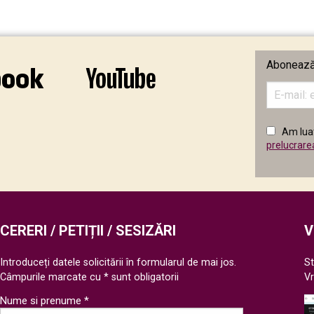
Abonează-
Introduceț
adresa
de
email
Am luat
în
prelucrare
câmpul
următor
CERERI / PETIȚII / SESIZĂRI
V
Introduceți datele solicitării în formularul de mai jos.
St
Câmpurile marcate cu * sunt obligatorii
V
Nume si prenume *