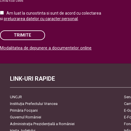
Limita fisier 24Mb
Am luat la cunostinta si sunt de acord cu colectarea
si
prelucrarea datelor cu caracter personal
.
TRIMITE
Modalitatea de depunere a documentelor online
Please leave this field empty.
LINK-URI RAPIDE
UNCJR
Sen
Instituția Prefectului Vrancea
Cam
Primăria Focşani
E-G
Guvernul României
E-F
Administrația Prezidențială a României
Fon
Harta Județului
Inf