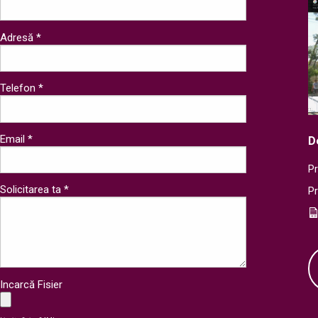
Adresă *
Telefon *
Email *
D
Pr
Solicitarea ta *
P
Incarcă Fisier