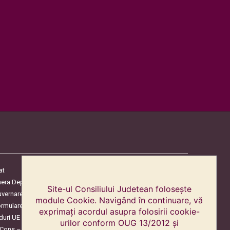
at
era Deputaților
Site-ul Consiliului Judetean folosește
uvernare
module Cookie. Navigând în continuare, vă
ormulare
exprimați acordul asupra folosirii cookie-
duri UE
urilor conform OUG 13/2012 și
oCons – Protecția Consumatorilor