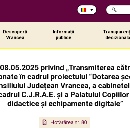
Caută
CAUTĂ
în
site:
Descoperă
Informații
Transparen
Vrancea
publice
decizional
 08.05.2025 privind „Transmiterea către 
onate în cadrul proiectului “Dotarea șc
siliului Județean Vrancea, a cabinetel
drul C.J.R.A.E. și a Palatului Copiilor
didactice și echipamente digitale”
Hotărârea nr. 80