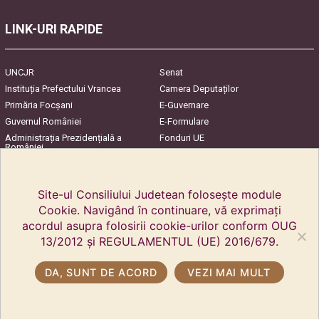
LINK-URI RAPIDE
UNCJR
Senat
Instituția Prefectului Vrancea
Camera Deputaților
Primăria Focşani
E-Guvernare
Guvernul României
E-Formulare
Administrația Prezidențială a
Fonduri UE
României
Harta Județului
InfoCons – Protecția
Consumatorilor
Site-ul Consiliului Judetean folosește module
Cookie. Navigând în continuare, vă exprimați
acordul asupra folosirii cookie-urilor conform OUG
13/2012 și REGULAMENTUL (UE) 2016/679.
DA, SUNT DE ACORD
VEZI MAI MULT
Copyright © 2018 Consiliul Județean Vrancea. Toate drepturile rezervate.