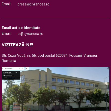
Email:
presa@cjvrancea.ro
Email act de identitate
Email:
ci@cjvrancea.ro
VIZITEAZĂ-NE!
Str. Cuza Vodă, nr. 56, cod postal 620034, Focsani, Vrancea,
Romania