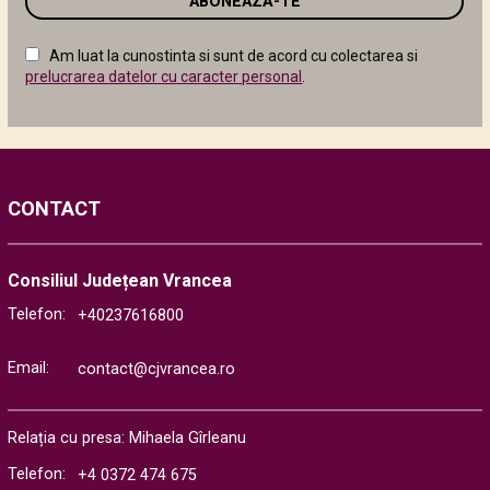
în
câmpul
Am luat la cunostinta si sunt de acord cu colectarea si
următor
prelucrarea datelor cu caracter personal
.
CONTACT
Consiliul Județean Vrancea
Telefon:
+40237616800
Email:
contact@cjvrancea.ro
Relația cu presa: Mihaela Gîrleanu
Telefon:
+4 0372 474 675