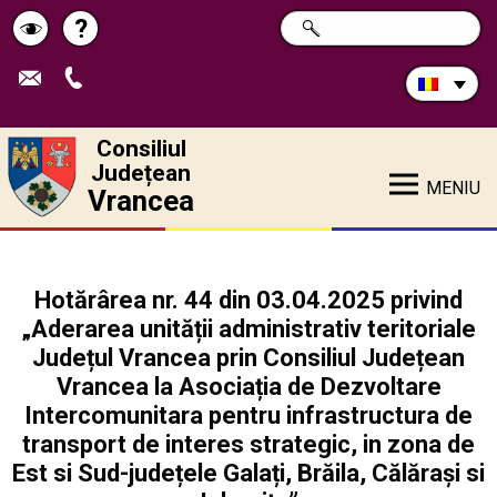
Caută
?
CAUTĂ
Pagina
Schimbă
în
site:
de
contrastul
ajutor
Consiliul
Județean
MENIU
Vrancea
Hotărârea nr. 44 din 03.04.2025 privind
„Aderarea unității administrativ teritoriale
Județul Vrancea prin Consiliul Județean
Vrancea la Asociația de Dezvoltare
Intercomunitara pentru infrastructura de
transport de interes strategic, in zona de
Est si Sud-județele Galați, Brăila, Călărași si