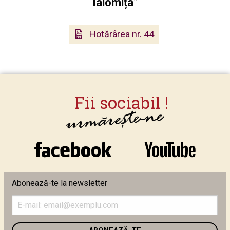
Ialomița”
Hotărârea nr. 44
Abonează-te la newsletter
Introduceți
adresa
de
email