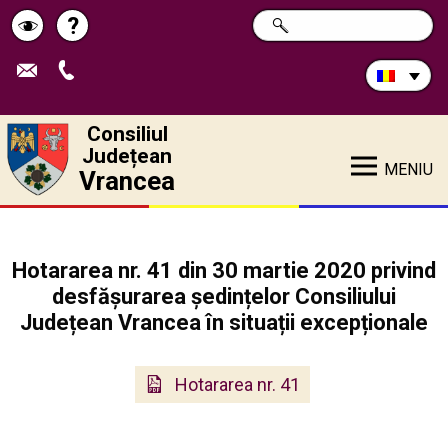
Caută
?
CAUTĂ
Pagina
Schimbă
în
site:
de
contrastul
ajutor
Consiliul
Județean
MENIU
Vrancea
Hotararea nr. 41 din 30 martie 2020 privind
desfășurarea ședințelor Consiliului
Județean Vrancea în situații excepționale
Hotararea nr. 41