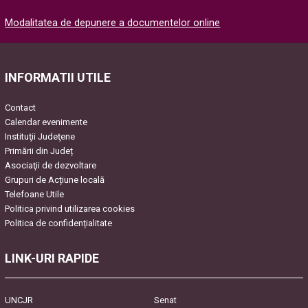
Please
Modalitatea de depunere a documentelor online
leave
this
field
empty.
INFORMATII UTILE
Contact
Calendar evenimente
Instituţii Judeţene
Primării din Județ
Asociaţii de dezvoltare
Grupuri de Acțiune locală
Telefoane Utile
Politica privind utilizarea cookies
Politica de confidențialitate
LINK-URI RAPIDE
UNCJR
Senat