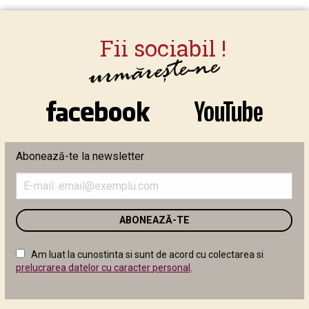
Abonează-te la newsletter
Introduceți
adresa
de
email
în
câmpul
Am luat la cunostinta si sunt de acord cu colectarea si
următor
prelucrarea datelor cu caracter personal
.