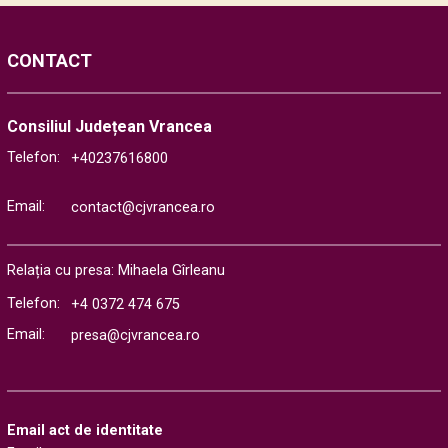
CONTACT
Consiliul Județean Vrancea
Telefon:
+40237616800
Email:
contact@cjvrancea.ro
Relația cu presa: Mihaela Gîrleanu
Telefon:
+4 0372 474 675
Email:
presa@cjvrancea.ro
Email act de identitate