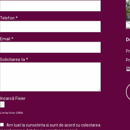
Telefon *
Email *
D
Pr
Solicitarea ta *
P
Incarcă Fisier
Limita fisier 24Mb
Am luat la cunostinta si sunt de acord cu colectarea