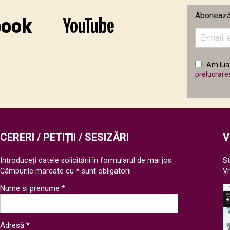
Abonează-
Introduceț
adresa
de
email
Am luat
în
prelucrare
câmpul
următor
CERERI / PETIȚII / SESIZĂRI
V
Introduceți datele solicitării în formularul de mai jos.
St
Câmpurile marcate cu * sunt obligatorii
V
Nume si prenume *
Adresă *