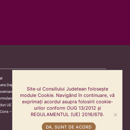
at
era Deputaților
Site-ul Consiliului Judetean folosește
uvernare
module Cookie. Navigând în continuare, vă
ormulare
exprimați acordul asupra folosirii cookie-
duri UE
urilor conform OUG 13/2012 și
oCons – Protecția Consumatorilor
REGULAMENTUL (UE) 2016/679.
DA, SUNT DE ACORD