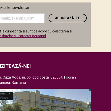
te la newsletter
i
 la cunostinta si sunt de acord cu colectarea si
a datelor cu caracter personal
.
IZITEAZĂ-NE!
r. Cuza Vodă, nr. 56, cod postal 620034, Focsani,
rancea, Romania