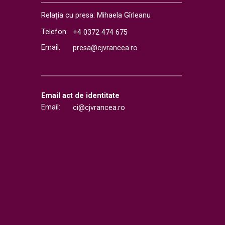
Relația cu presa: Mihaela Gîrleanu
Telefon:
+4 0372 474 675
Email:
presa@cjvrancea.ro
Email act de identitate
Email:
ci@cjvrancea.ro