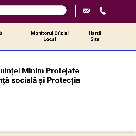
ță
Monitorul Oficial
Hartă
ă
Local
Site
cuinței Minim Protejate
ță socială și Protecția