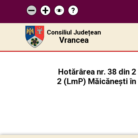
?
Pagina
Micșorează
Mărește
Schimbă
de
scrisul
scrisul
contrastul
ajutor
Consiliul Județean
Vrancea
Hotărârea nr. 38 din 2
2 (LmP) Măicănești în 