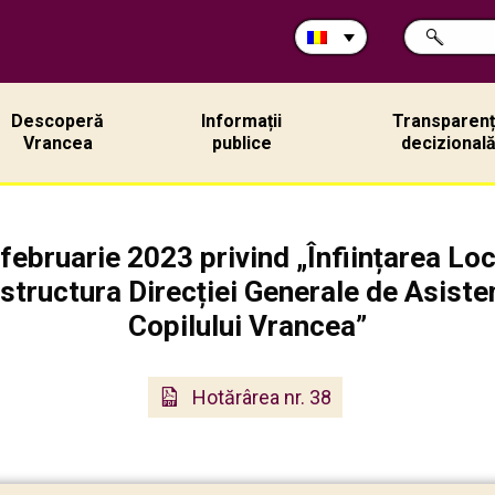
Caută
CAUTĂ
în
site:
Descoperă
Informații
Transparen
Vrancea
publice
decizional
 februarie 2023 privind „Înființarea Lo
structura Direcției Generale de Asisten
Copilului Vrancea”
Hotărârea nr. 38