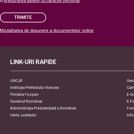
si
prelucrarea datelor cu caracter personal
.
TRIMITE
Modalitatea de depunere a documentelor online
Please leave this field empty.
LINK-URI RAPIDE
UNCJR
Sen
Instituția Prefectului Vrancea
Cam
Primăria Focşani
E-G
Guvernul României
E-F
Administrația Prezidențială a României
Fon
Harta Județului
Inf