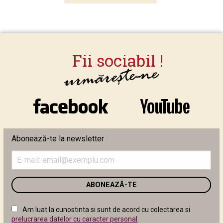
Abonează-te la newsletter
Introduceți
adresa
de
email
în
câmpul
Am luat la cunostinta si sunt de acord cu colectarea si
următor
prelucrarea datelor cu caracter personal
.