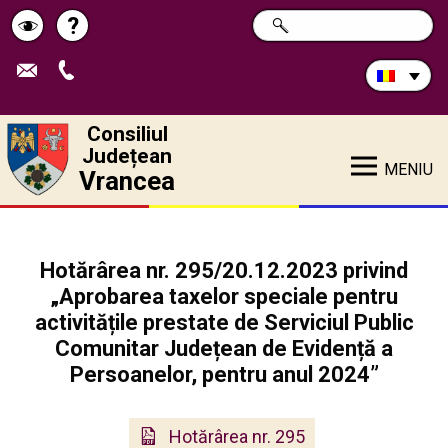
Caută
?
CAUTĂ
Pagina
Schimbă
în
site:
de
contrastul
ajutor
Consiliul
Județean
MENIU
Vrancea
Hotărârea nr. 295/20.12.2023 privind
„Aprobarea taxelor speciale pentru
activitățile prestate de Serviciul Public
Comunitar Județean de Evidență a
Persoanelor, pentru anul 2024”
Hotărârea nr. 295