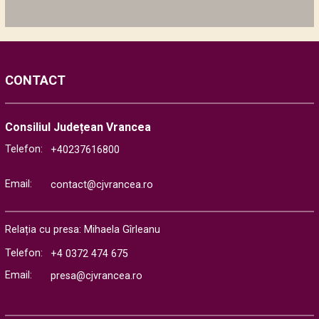
CONTACT
Consiliul Județean Vrancea
Telefon:
+40237616800
Email:
contact@cjvrancea.ro
Relația cu presa: Mihaela Gîrleanu
Telefon:
+4 0372 474 675
Email:
presa@cjvrancea.ro