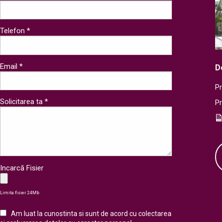
Telefon *
Email *
D
Pr
Solicitarea ta *
P
Incarcă Fisier
Limita fisier 24Mb
Am luat la cunostinta si sunt de acord cu colectarea