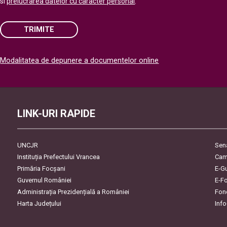
si
prelucrarea datelor cu caracter personal
.
TRIMITE
Please
Modalitatea de depunere a documentelor online
leave
this
field
empty.
LINK-URI RAPIDE
UNCJR
Sen
Instituția Prefectului Vrancea
Cam
Primăria Focşani
E-G
Guvernul României
E-F
Administrația Prezidențială a României
Fon
Harta Județului
Inf