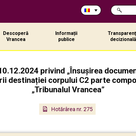
Caută
CAUTĂ
în
site:
Descoperă
Informații
Transparen
Vrancea
publice
decizional
10.12.2024 privind „Însușirea document
rii destinației corpului C2 parte compo
„Tribunalul Vrancea”
Hotărârea nr. 275