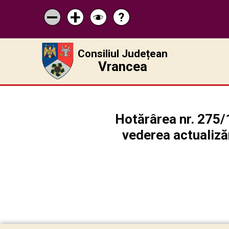
?
Pagina
Micșorează
Mărește
Schimbă
de
scrisul
scrisul
contrastul
ajutor
Consiliul Județean
Vrancea
Hotărârea nr. 275/
vederea actualiză