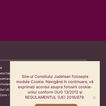
at
era Deputaților
Site-ul Consiliului Judetean folosește
uvernare
module Cookie. Navigând în continuare, vă
ormulare
exprimați acordul asupra folosirii cookie-
duri UE
urilor conform OUG 13/2012 și
oCons – Protecția Consumatorilor
REGULAMENTUL (UE) 2016/679.