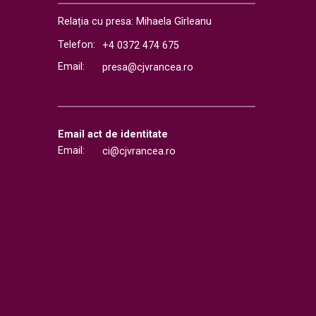
Relația cu presa: Mihaela Gîrleanu
Telefon:
+4 0372 474 675
Email:
presa@cjvrancea.ro
Email act de identitate
Email:
ci@cjvrancea.ro