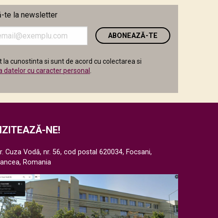
te la newsletter
i
 la cunostinta si sunt de acord cu colectarea si
a datelor cu caracter personal
.
IZITEAZĂ-NE!
r. Cuza Vodă, nr. 56, cod postal 620034, Focsani,
rancea, Romania