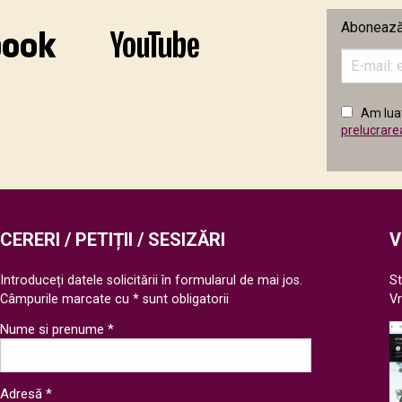
Abonează-
Introduceț
adresa
de
email
Am luat
în
prelucrare
câmpul
următor
CERERI / PETIȚII / SESIZĂRI
V
Introduceți datele solicitării în formularul de mai jos.
St
Câmpurile marcate cu * sunt obligatorii
V
Nume si prenume *
Adresă *