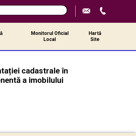
ță
Monitorul Oficial
Hartă
ă
Local
Site
ației cadastrale în
nentă a imobilului