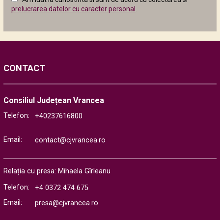
următor
prelucrarea datelor cu caracter personal
.
CONTACT
Consiliul Județean Vrancea
Telefon:
+40237616800
Email:
contact@cjvrancea.ro
Relația cu presa: Mihaela Gîrleanu
Telefon:
+4 0372 474 675
Email:
presa@cjvrancea.ro