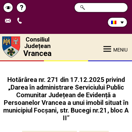
Caută
?
CAUTĂ
Pagina
Schimbă
în
site:
de
contrastul
ajutor
Consiliul
Județean
MENIU
Vrancea
Hotărârea nr. 271 din 17.12.2025 privind
„Darea în administrare Serviciului Public
Comunitar Județean de Evidență a
Persoanelor Vrancea a unui imobil situat în
municipiul Focșani, str. Bucegi nr.21, bloc A
II”