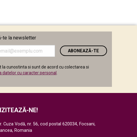
te la newsletter
i
 la cunostinta si sunt de acord cu colectarea si
a datelor cu caracter personal
.
IZITEAZĂ-NE!
r. Cuza Vodă, nr. 56, cod postal 620034, Focsani,
rancea, Romania