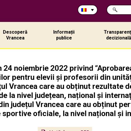
Caută
CAUTĂ
în
site:
Descoperă
Informații
Transparen
Vrancea
publice
decizional
n 24 noiembrie 2022 privind “Aprobar
or pentru elevii și profesorii din unit
țul Vrancea care au obținut rezultate 
de la nivel județean, național și intern
i din județul Vrancea care au obținut p
 sportive oficiale, la nivel național și i