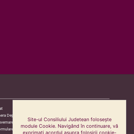
at
era Deputaților
Site-ul Consiliului Judetean folosește
uvernare
module Cookie. Navigând în continuare, vă
ormulare
exprimați acordul asupra folosirii cookie-