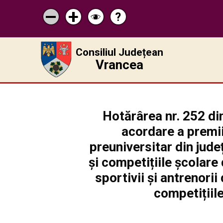
?
Pagina
Micșorează
Mărește
Schimbă
de
scrisul
scrisul
contrastul
ajutor
Consiliul Județean
Vrancea
Hotărârea nr. 252 di
acordare a premiil
preuniversitar din jude
și competițiile școlare 
sportivii și antrenori
competițiile