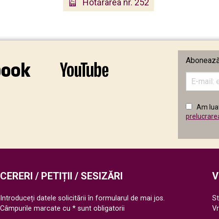
Hotărârea nr. 252
Abonează-
Introduceț
adresa
de
email
Am luat
în
prelucrare
câmpul
următor
CERERI / PETIȚII / SESIZĂRI
V
Introduceți datele solicitării în formularul de mai jos.
St
Câmpurile marcate cu * sunt obligatorii
V