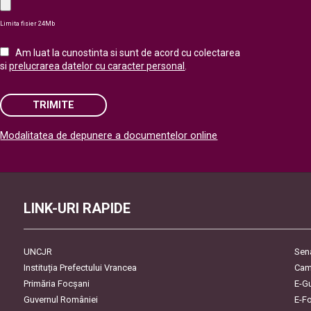
Limita fisier 24Mb
Am luat la cunostinta si sunt de acord cu colectarea
si
prelucrarea datelor cu caracter personal
.
TRIMITE
Modalitatea de depunere a documentelor online
Please leave this field empty.
LINK-URI RAPIDE
UNCJR
Sen
Instituția Prefectului Vrancea
Cam
Primăria Focşani
E-G
Guvernul României
E-F