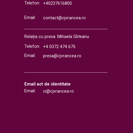
Telefon:
+40237616800
Email:
contact@cjvrancea.ro
Relația cu presa: Mihaela Gîrleanu
Telefon:
+4 0372 474 675
Email:
presa@cjvrancea.ro
Email act de identitate
Email:
ci@cjvrancea.ro