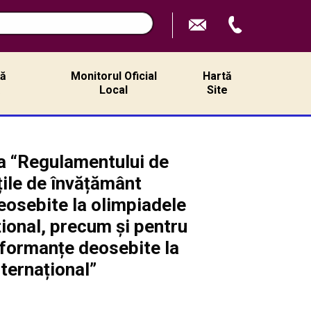
ță
Monitorul Oficial
Hartă
ă
Local
Site
ea “Regulamentului de
ățile de învățământ
deosebite la olimpiadele
ațional, precum și pentru
erformanțe deosebite la
nternațional”