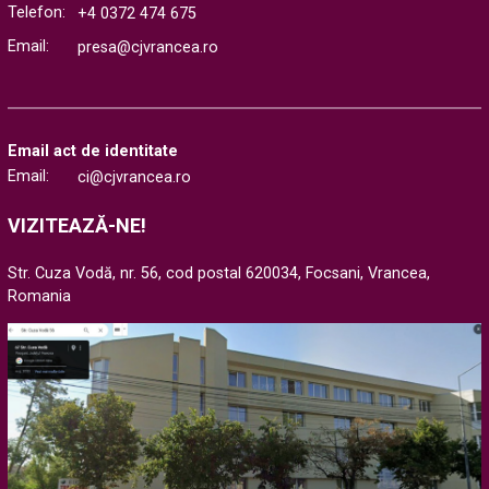
Telefon:
+4 0372 474 675
Email:
presa@cjvrancea.ro
Email act de identitate
Email:
ci@cjvrancea.ro
VIZITEAZĂ-NE!
Str. Cuza Vodă, nr. 56, cod postal 620034, Focsani, Vrancea,
Romania