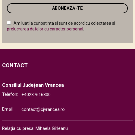
de
email
în
câmpul
Am luat la cunostinta si sunt de acord cu colectarea si
următor
prelucrarea datelor cu caracter personal
.
CONTACT
Consiliul Județean Vrancea
Telefon:
+40237616800
Email:
contact@cjvrancea.ro
Relația cu presa: Mihaela Gîrleanu