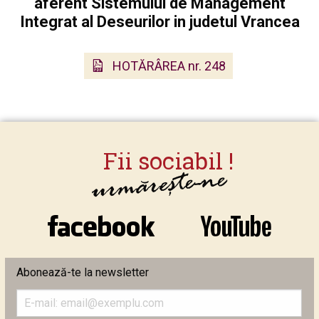
aferent Sistemului de Management
Integrat al Deseurilor in judetul Vrancea
HOTĂRÂREA nr. 248
Abonează-te la newsletter
Introduceți
adresa