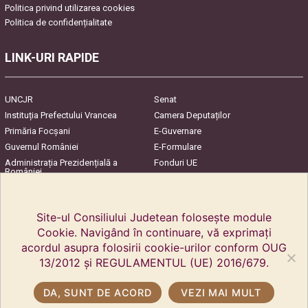
Politica privind utilizarea cookies
Politica de confidențialitate
LINK-URI RAPIDE
UNCJR
Senat
Instituția Prefectului Vrancea
Camera Deputaților
Primăria Focşani
E-Guvernare
Guvernul României
E-Formulare
Administrația Prezidențială a
Fonduri UE
României
Harta Județului
InfoCons – Protecția
Consumatorilor
Site-ul Consiliului Judetean folosește module
Cookie. Navigând în continuare, vă exprimați
acordul asupra folosirii cookie-urilor conform OUG
13/2012 și REGULAMENTUL (UE) 2016/679.
DA, SUNT DE ACORD
VEZI MAI MULT