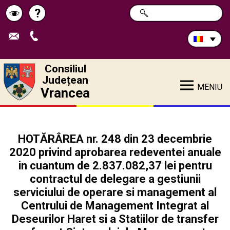
Caută
?
CAUTĂ
Pagina
Schimbă
în
site:
de
contrastul
ajutor
Consiliul
Județean
MENIU
Vrancea
HOTĂRÂREA nr. 248 din 23 decembrie
2020 privind aprobarea redeventei anuale
in cuantum de 2.837.082,37 lei pentru
contractul de delegare a gestiunii
serviciului de operare si management al
Centrului de Management Integrat al
Deseurilor Haret si a Statiilor de transfer