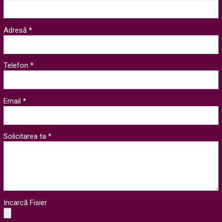
Adresă *
Telefon *
Email *
Solicitarea ta *
Incarcă Fisier