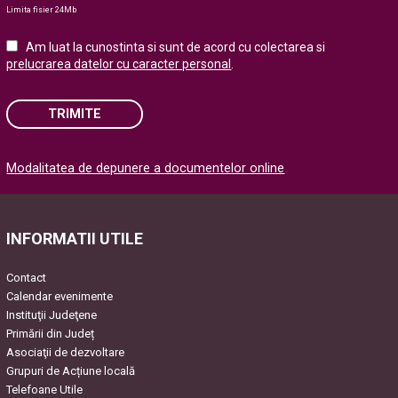
Limita fisier 24Mb
Am luat la cunostinta si sunt de acord cu colectarea si
prelucrarea datelor cu caracter personal
.
TRIMITE
Please
Modalitatea de depunere a documentelor online
leave
this
field
empty.
INFORMATII UTILE
Contact
Calendar evenimente
Instituţii Judeţene
Primării din Județ
Asociaţii de dezvoltare
Grupuri de Acțiune locală
Telefoane Utile