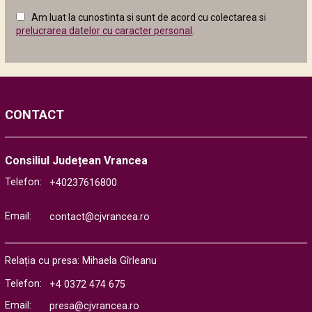
câmpul
Am luat la cunostinta si sunt de acord cu colectarea si
următor
prelucrarea datelor cu caracter personal
.
CONTACT
Consiliul Județean Vrancea
Telefon:
+40237616800
Email:
contact@cjvrancea.ro
Relația cu presa: Mihaela Gîrleanu
Telefon:
+4 0372 474 675
Email:
presa@cjvrancea.ro