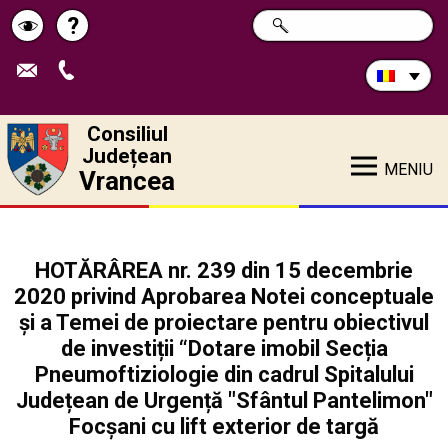
Caută
?
CAUTĂ
Pagina
Schimbă
în
site:
de
contrastul
ajutor
Consiliul
Județean
MENIU
Vrancea
HOTĂRÂREA nr. 239 din 15 decembrie
2020 privind Aprobarea Notei conceptuale
și a Temei de proiectare pentru obiectivul
de investiții “Dotare imobil Secția
Pneumoftiziologie din cadrul Spitalului
Județean de Urgență "Sfântul Pantelimon"
Focșani cu lift exterior de targă