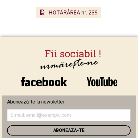
HOTĂRÂREA nr. 239
Abonează-te la newsletter
Introduceți
adresa
de
email
în