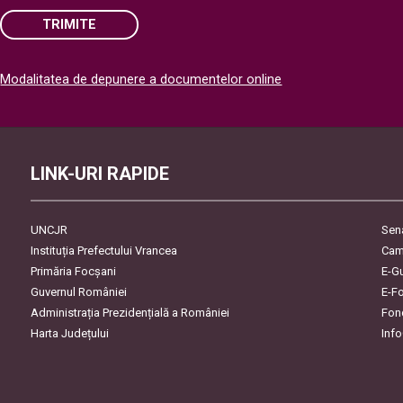
TRIMITE
Please
Modalitatea de depunere a documentelor online
leave
this
field
empty.
LINK-URI RAPIDE
UNCJR
Sen
Instituția Prefectului Vrancea
Cam
Primăria Focşani
E-G
Guvernul României
E-F
Administrația Prezidențială a României
Fon
Harta Județului
Inf