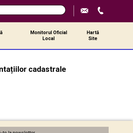
ță
Monitorul Oficial
Hartă
ă
Local
Site
tațiilor cadastrale
te la newsletter