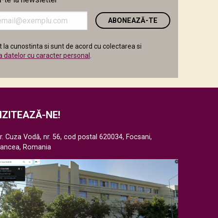
i
 la cunostinta si sunt de acord cu colectarea si
a datelor cu caracter personal
.
IZITEAZĂ-NE!
r. Cuza Vodă, nr. 56, cod postal 620034, Focsani,
rancea, Romania