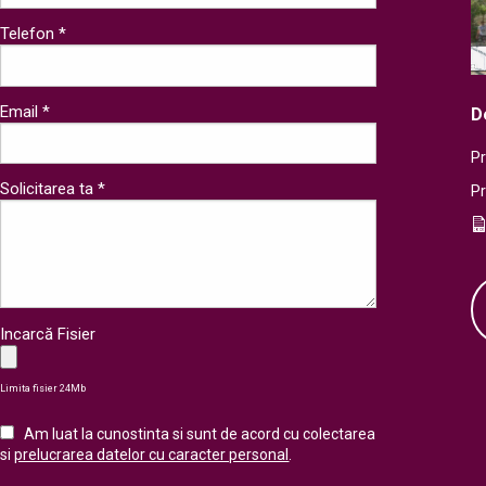
Telefon *
Email *
D
Pr
Solicitarea ta *
P
Incarcă Fisier
Limita fisier 24Mb
Am luat la cunostinta si sunt de acord cu colectarea
si
prelucrarea datelor cu caracter personal
.