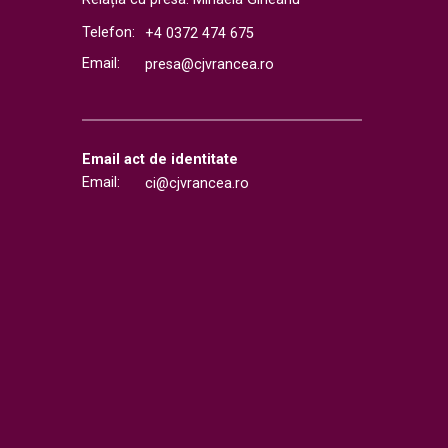
Telefon:
+4 0372 474 675
Email:
presa@cjvrancea.ro
Email act de identitate
Email:
ci@cjvrancea.ro