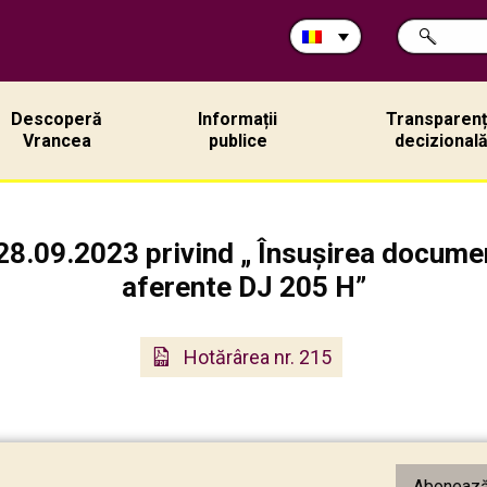
Caută
CAUTĂ
în
site:
Descoperă
Informații
Transparen
Vrancea
publice
decizional
28.09.2023 privind „ Însușirea documen
aferente DJ 205 H”
Hotărârea nr. 215
Abonează-