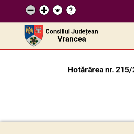
?
Pagina
Micșorează
Mărește
Schimbă
de
scrisul
scrisul
contrastul
ajutor
Consiliul Județean
Vrancea
Hotărârea nr. 215/