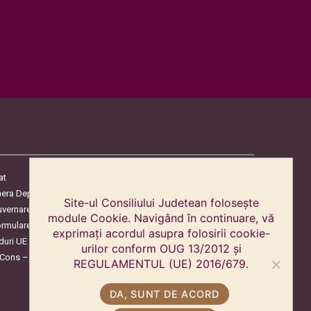
at
era Deputaților
Site-ul Consiliului Judetean folosește
uvernare
module Cookie. Navigând în continuare, vă
ormulare
exprimați acordul asupra folosirii cookie-
duri UE
urilor conform OUG 13/2012 și
oCons – Protecția Consumatorilor
REGULAMENTUL (UE) 2016/679.
DA, SUNT DE ACORD