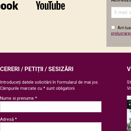
Introduceț
adresa
de
email
Am luat
în
prelucrare
câmpul
următor
CERERI / PETIȚII / SESIZĂRI
V
Introduceți datele solicitării în formularul de mai jos.
St
Câmpurile marcate cu * sunt obligatorii
V
Nume si prenume *
Adresă *