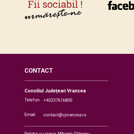
CONTACT
Consiliul Județean Vrancea
Telefon:
+40237616800
Email:
contact@cjvrancea.ro
Relația cu presa: Mihaela Gîrleanu