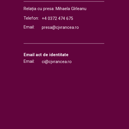
Relația cu presa: Mihaela Gîrleanu
Telefon:
+4 0372 474 675
Email:
presa@cjvrancea.ro
Email act de identitate
Email:
ci@cjvrancea.ro