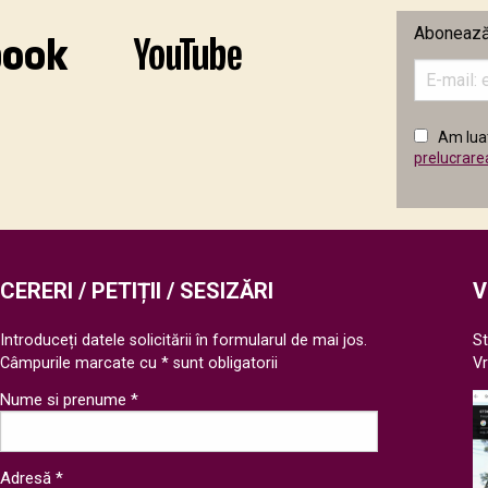
Abonează-
Introduceț
adresa
de
email
Am luat
în
prelucrare
câmpul
următor
CERERI / PETIȚII / SESIZĂRI
V
Introduceți datele solicitării în formularul de mai jos.
St
Câmpurile marcate cu * sunt obligatorii
V
Nume si prenume *
Adresă *