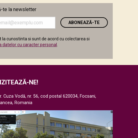
te la newsletter
i
 la cunostinta si sunt de acord cu colectarea si
a datelor cu caracter personal
.
IZITEAZĂ-NE!
r. Cuza Vodă, nr. 56, cod postal 620034, Focsani,
rancea, Romania