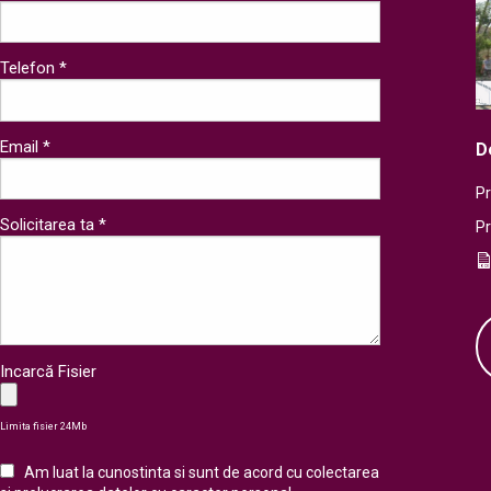
Telefon *
Email *
D
Pr
Solicitarea ta *
P
Incarcă Fisier
Limita fisier 24Mb
Am luat la cunostinta si sunt de acord cu colectarea