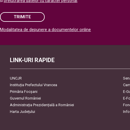
si
prelucrarea datelor cu caracter personal
.
TRIMITE
Modalitatea de depunere a documentelor online
Please leave this field empty.
LINK-URI RAPIDE
UNCJR
Sen
Instituția Prefectului Vrancea
Cam
Primăria Focşani
E-G
Guvernul României
E-F
Administrația Prezidențială a României
Fon
Harta Județului
Inf