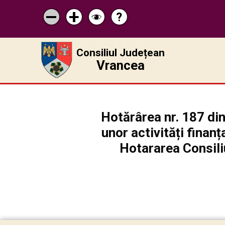
?
Pagina
Micșorează
Mărește
Schimbă
de
scrisul
scrisul
contrastul
ajutor
Consiliul Județean
Vrancea
Hotărârea nr. 187 di
unor activități finanț
Hotararea Consili