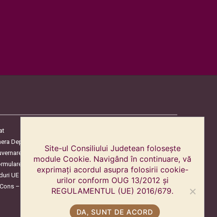
at
era Deputaților
Site-ul Consiliului Judetean folosește
uvernare
module Cookie. Navigând în continuare, vă
ormulare
exprimați acordul asupra folosirii cookie-
duri UE
urilor conform OUG 13/2012 și
oCons – Protecția Consumatorilor
REGULAMENTUL (UE) 2016/679.
DA, SUNT DE ACORD