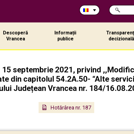
Caută
CAUTĂ
în
site:
Descoperă
Informații
Transparen
Vrancea
publice
decizional
n 15 septembrie 2021, privind ,,Modific
ate din capitolul 54.2A.50- “Alte servic
ului Județean Vrancea nr. 184/16.08.20
Hotărârea nr. 187