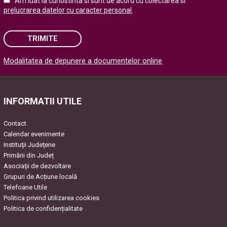
Am luat la cunostinta si sunt de acord cu colectarea si
prelucrarea datelor cu caracter personal
.
TRIMITE
Modalitatea de depunere a documentelor online
Please leave this field empty.
INFORMATII UTILE
Contact
Calendar evenimente
Instituţii Judeţene
Primării din Județ
Asociaţii de dezvoltare
Grupuri de Acțiune locală
Telefoane Utile
Politica privind utilizarea cookies
Politica de confidențialitate