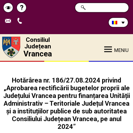
Caută
?
CAUTĂ
Pagina
Schimbă
în
site:
de
contrastul
ajutor
Consiliul
Județean
MENIU
Vrancea
Hotărârea nr. 186/27.08.2024 privind
„Aprobarea rectificării bugetelor proprii ale
Județului Vrancea pentru finanțarea Unității
Administrativ – Teritoriale Județul Vrancea
şi a instituțiilor publice de sub autoritatea
Consiliului Județean Vrancea, pe anul
2024”