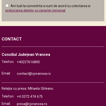
câmpul
Am luat la cunostinta si sunt de acord cu colectarea si
următor
prelucrarea datelor cu caracter personal
.
CONTACT
Consiliul Județean Vrancea
Telefon:
+40237616800
Email:
contact@cjvrancea.ro
Relația cu presa: Mihaela Gîrleanu
Telefon:
+4 0372 474 675
Email:
presa@cjvrancea.ro