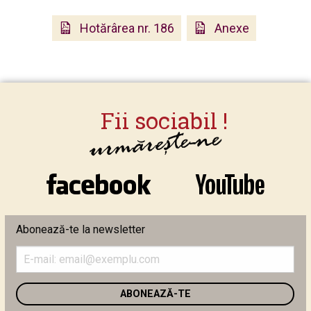
Hotărârea nr. 186
Anexe
Abonează-te la newsletter
Introduceți
adresa
de
email
în