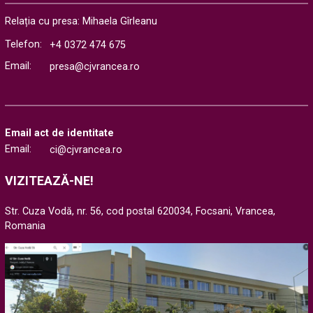
Relația cu presa: Mihaela Gîrleanu
Telefon:
+4 0372 474 675
Email:
presa@cjvrancea.ro
Email act de identitate
Email:
ci@cjvrancea.ro
VIZITEAZĂ-NE!
Str. Cuza Vodă, nr. 56, cod postal 620034, Focsani, Vrancea,
Romania