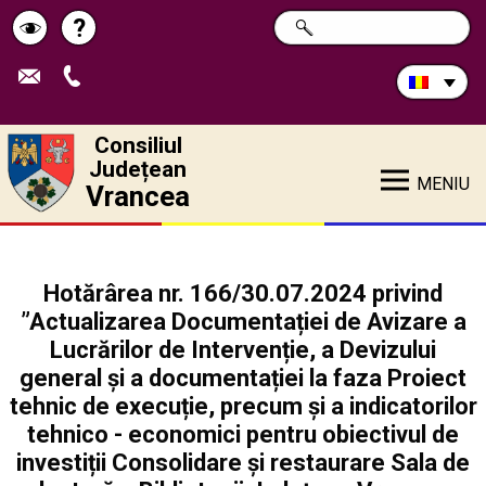
Caută
?
CAUTĂ
Pagina
Schimbă
în
site:
de
contrastul
ajutor
Consiliul
Județean
MENIU
Vrancea
Hotărârea nr. 166/30.07.2024 privind
”Actualizarea Documentației de Avizare a
Lucrărilor de Intervenție, a Devizului
general și a documentației la faza Proiect
tehnic de execuție, precum şi a indicatorilor
tehnico - economici pentru obiectivul de
investiții Consolidare și restaurare Sala de