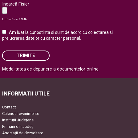
Incarcă Fisier
Limita fisier 24Mb
Am luat la cunostinta si sunt de acord cu colectarea si
prelucrarea datelor cu caracter personal
.
TRIMITE
Modalitatea de depunere a documentelor online
Please leave this field empty.
INFORMATII UTILE
Contact
Calendar evenimente
Instituţii Judeţene
Primării din Județ
Asociaţii de dezvoltare