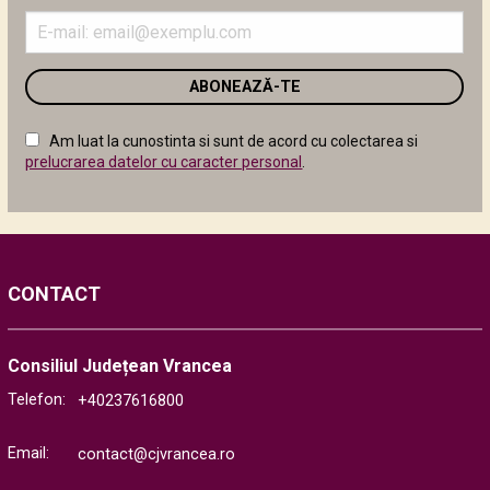
Introduceți
adresa
de
email
în
câmpul
Am luat la cunostinta si sunt de acord cu colectarea si
următor
prelucrarea datelor cu caracter personal
.
CONTACT
Consiliul Județean Vrancea
Telefon:
+40237616800
Email:
contact@cjvrancea.ro