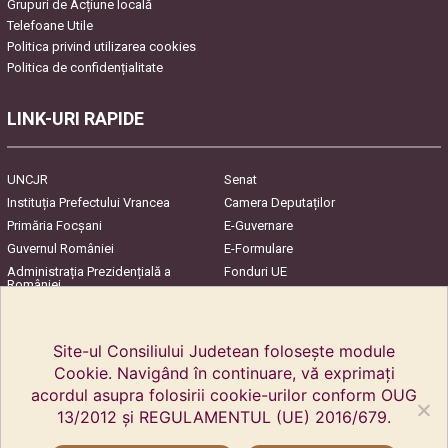
Grupuri de Acțiune locală
Telefoane Utile
Politica privind utilizarea cookies
Politica de confidențialitate
LINK-URI RAPIDE
UNCJR
Senat
Instituția Prefectului Vrancea
Camera Deputaților
Primăria Focşani
E-Guvernare
Guvernul României
E-Formulare
Administrația Prezidențială a
Fonduri UE
României
Harta Județului
InfoCons – Protecția
Consumatorilor
Site-ul Consiliului Judetean folosește module
Cookie. Navigând în continuare, vă exprimați
acordul asupra folosirii cookie-urilor conform OUG
13/2012 și REGULAMENTUL (UE) 2016/679.