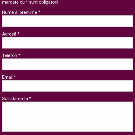
marcate cu * sunt obligatorii
Nume si prenume *
Adresă *
Telefon *
Email *
Solicitarea ta *