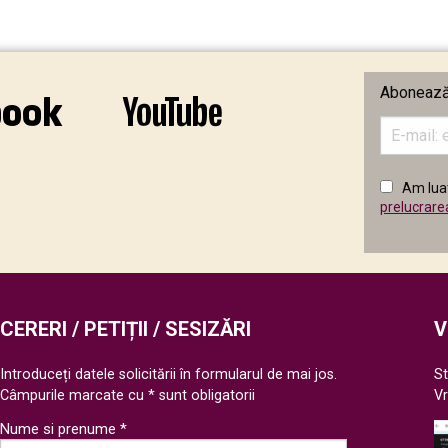
Abonează-
Introduceț
adresa
de
email
Am luat
în
prelucrare
câmpul
următor
CERERI / PETIȚII / SESIZĂRI
V
Introduceți datele solicitării în formularul de mai jos.
St
Câmpurile marcate cu * sunt obligatorii
V
Nume si prenume *