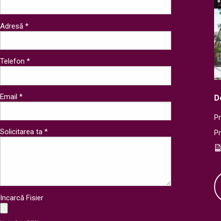
Adresă *
Telefon *
Email *
D
Pr
Solicitarea ta *
P
Incarcă Fisier