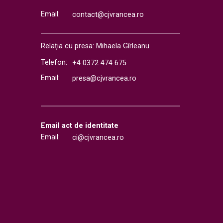
Email:
contact@cjvrancea.ro
Relația cu presa: Mihaela Gîrleanu
Telefon:
+4 0372 474 675
Email:
presa@cjvrancea.ro
Email act de identitate
Email:
ci@cjvrancea.ro