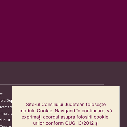
at
era Deputaților
Site-ul Consiliului Judetean folosește
uvernare
module Cookie. Navigând în continuare, vă
ormulare
exprimați acordul asupra folosirii cookie-
duri UE
urilor conform OUG 13/2012 și
oCons – Protecția Consumatorilor