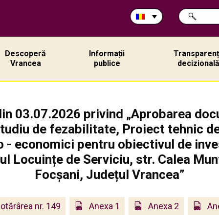
Caută
CAUTĂ
în
site:
Descoperă
Informații
Transparen
Vrancea
publice
decizional
din 03.07.2026 privind „Aprobarea doc
diu de fezabilitate, Proiect tehnic de 
co - economici pentru obiectivul de inv
vul Locuințe de Serviciu, str. Calea Mun
Focșani, Județul Vrancea”
otărârea nr. 149
Anexa 1
Anexa 2
An