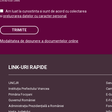
Limita fisier 24Mb
Am luat la cunostinta si sunt de acord cu colectarea
si
prelucrarea datelor cu caracter personal
.
TRIMITE
Modalitatea de depunere a documentelor online
Please leave this field empty.
LINK-URI RAPIDE
UNCJR
Sen
Instituția Prefectului Vrancea
Cam
Primăria Focşani
E-G
Guvernul României
E-F
Administrația Prezidențială a României
Fon
Harta Județului
Inf