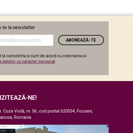
te la newsletter
i
 la cunostinta si sunt de acord cu colectarea si
a datelor cu caracter personal
.
IZITEAZĂ-NE!
r. Cuza Vodă, nr. 56, cod postal 620034, Focsani,
rancea, Romania