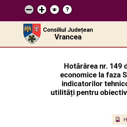
?
Pagina
Micșorează
Mărește
Schimbă
de
scrisul
scrisul
contrastul
ajutor
Consiliul Județean
Vrancea
Hotărârea nr. 149 
economice la faza Stu
indicatorilor tehni
utilități pentru obiecti
H