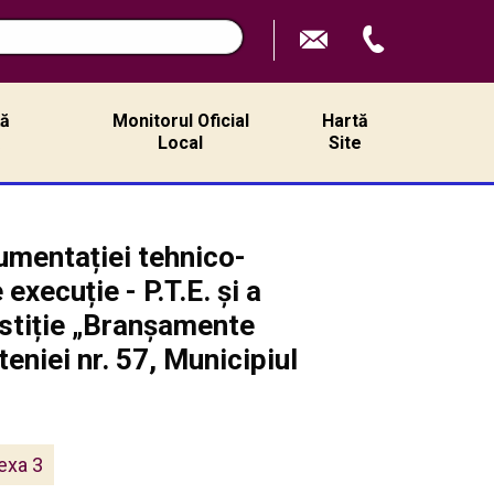
ță
Monitorul Oficial
Hartă
ă
Local
Site
umentației tehnico-
execuție - P.T.E. și a
estiție „Branșamente
teniei nr. 57, Municipiul
exa 3