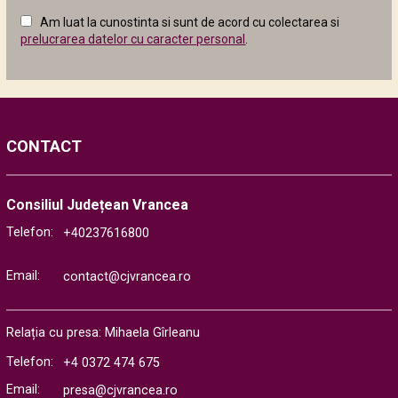
câmpul
Am luat la cunostinta si sunt de acord cu colectarea si
următor
prelucrarea datelor cu caracter personal
.
CONTACT
Consiliul Județean Vrancea
Telefon:
+40237616800
Email:
contact@cjvrancea.ro
Relația cu presa: Mihaela Gîrleanu
Telefon:
+4 0372 474 675
Email:
presa@cjvrancea.ro