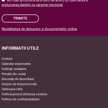
Am luat la cunostinta si sunt de acord cu colectarea si
prelucrarea datelor cu caracter personal
.
TRIMITE
Modalitatea de depunere a documentelor online
Please leave this field empty.
INFORMATII UTILE
Contact
Calendar evenimente
Instituţii Judeţene
Primării din Județ
Asociaţii de dezvoltare
Grupuri de Acțiune locală
Telefoane Utile
Politica privind utilizarea cookies
Politica de confidențialitate