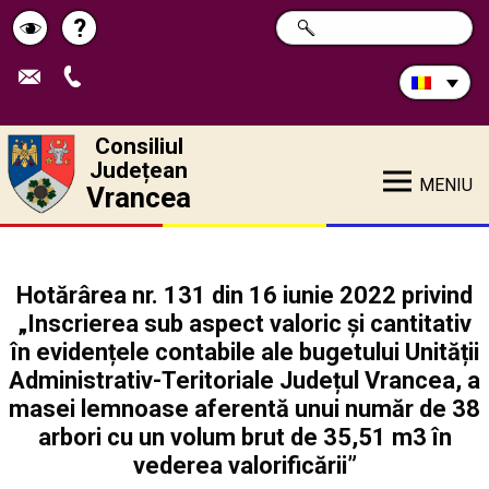
Caută
?
CAUTĂ
Pagina
Schimbă
în
site:
de
contrastul
ajutor
Consiliul
Județean
MENIU
Vrancea
Hotărârea nr. 131 din 16 iunie 2022 privind
„Inscrierea sub aspect valoric și cantitativ
în evidențele contabile ale bugetului Unității
Administrativ-Teritoriale Județul Vrancea, a
masei lemnoase aferentă unui număr de 38
arbori cu un volum brut de 35,51 m3 în
vederea valorificării”