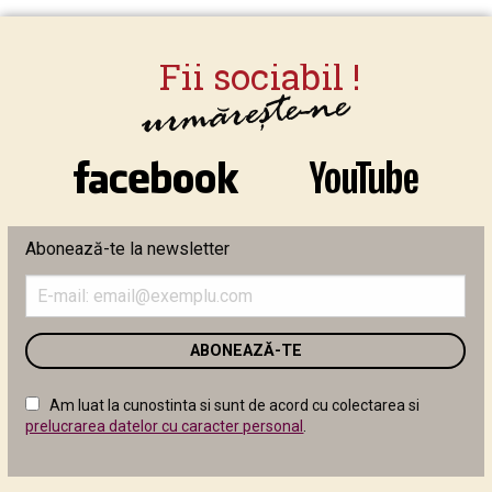
Abonează-te la newsletter
Introduceți
adresa
de
email
în
câmpul
Am luat la cunostinta si sunt de acord cu colectarea si
următor
prelucrarea datelor cu caracter personal
.