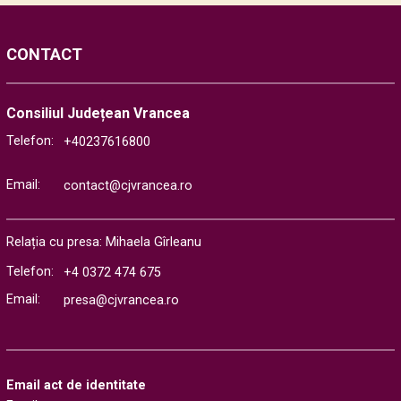
CONTACT
Consiliul Județean Vrancea
Telefon:
+40237616800
Email:
contact@cjvrancea.ro
Relația cu presa: Mihaela Gîrleanu
Telefon:
+4 0372 474 675
Email:
presa@cjvrancea.ro
Email act de identitate