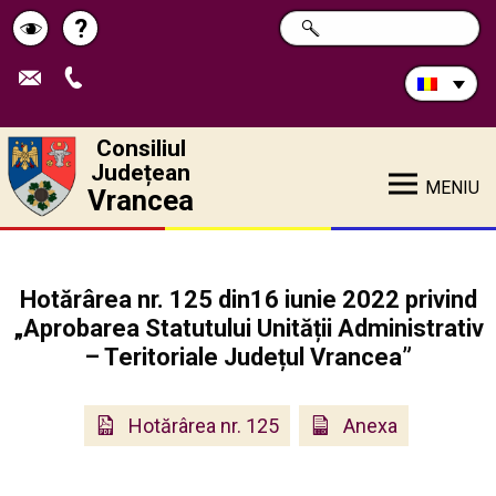
Caută
?
CAUTĂ
Pagina
Schimbă
în
site:
de
contrastul
ajutor
Consiliul
Județean
MENIU
Vrancea
Hotărârea nr. 125 din16 iunie 2022 privind
„Aprobarea Statutului Unității Administrativ
– Teritoriale Județul Vrancea”
Hotărârea nr. 125
Anexa