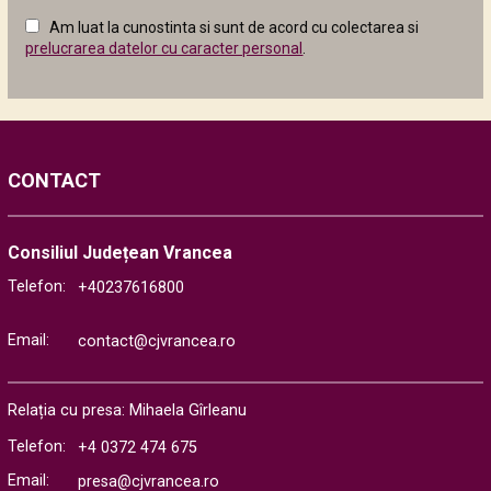
câmpul
Am luat la cunostinta si sunt de acord cu colectarea si
următor
prelucrarea datelor cu caracter personal
.
CONTACT
Consiliul Județean Vrancea
Telefon:
+40237616800
Email:
contact@cjvrancea.ro
Relația cu presa: Mihaela Gîrleanu
Telefon:
+4 0372 474 675
Email:
presa@cjvrancea.ro