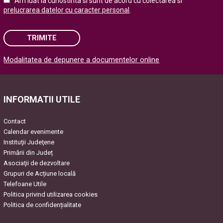
Am luat la cunostinta si sunt de acord cu colectarea si
prelucrarea datelor cu caracter personal
.
TRIMITE
Modalitatea de depunere a documentelor online
Please leave this field empty.
INFORMATII UTILE
Contact
Calendar evenimente
Instituţii Judeţene
Primării din Județ
Asociaţii de dezvoltare
Grupuri de Acțiune locală
Telefoane Utile
Politica privind utilizarea cookies
Politica de confidențialitate