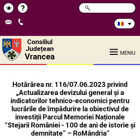
Caută
?
CAUTĂ
Pagina
Schimbă
în
site:
de
contrastul
ajutor
Consiliul
Județean
MENIU
Vrancea
Hotărârea nr. 116/07.06.2023 privind
„Actualizarea devizului general și a
indicatorilor tehnico-economici pentru
lucrările de împădurire la obiectivul de
investiții Parcul Memoriei Naționale
“Stejarii României - 100 de ani de istorie și
demnitate” – RoMândria”