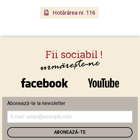
Hotărârea nr. 116
Abonează-te la newsletter
Introduceți
adresa
de
email
în