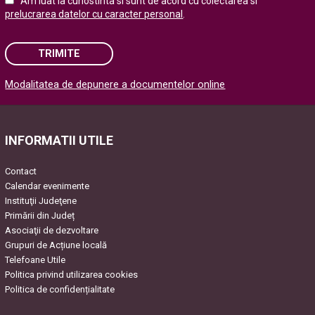
Am luat la cunostinta si sunt de acord cu colectarea si
prelucrarea datelor cu caracter personal
.
TRIMITE
Modalitatea de depunere a documentelor online
Please leave this field empty.
INFORMATII UTILE
Contact
Calendar evenimente
Instituţii Judeţene
Primării din Județ
Asociaţii de dezvoltare
Grupuri de Acțiune locală
Telefoane Utile
Politica privind utilizarea cookies
Politica de confidențialitate