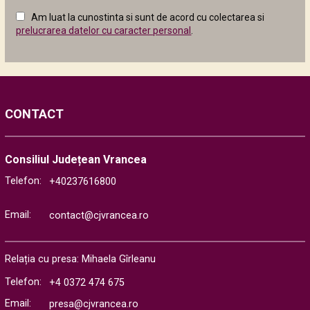
câmpul
Am luat la cunostinta si sunt de acord cu colectarea si
următor
prelucrarea datelor cu caracter personal
.
CONTACT
Consiliul Județean Vrancea
Telefon:
+40237616800
Email:
contact@cjvrancea.ro
Relația cu presa: Mihaela Gîrleanu
Telefon:
+4 0372 474 675
Email:
presa@cjvrancea.ro