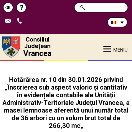
Caută
?
CAUTĂ
Pagina
Schimbă
în
site:
de
contrastul
ajutor
Consiliul
Județean
MENIU
Vrancea
Hotărârea nr. 10 din 30.01.2026 privind
„Înscrierea sub aspect valoric și cantitativ
în evidențele contabile ale Unității
Administrativ-Teritoriale Județul Vrancea, a
masei lemnoase aferentă unui număr total
de 36 arbori cu un volum brut total de
266,30 mc„