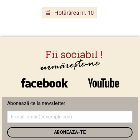
Hotărârea nr. 10
Abonează-te la newsletter
Introduceți
adresa
de
email
în