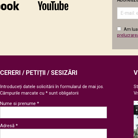
Introduceț
adresa
de
email
Am luat
în
prelucrare
câmpul
următor
CERERI / PETIȚII / SESIZĂRI
V
Introduceți datele solicitării în formularul de mai jos.
St
Câmpurile marcate cu * sunt obligatorii
V
Nume si prenume *
Adresă *