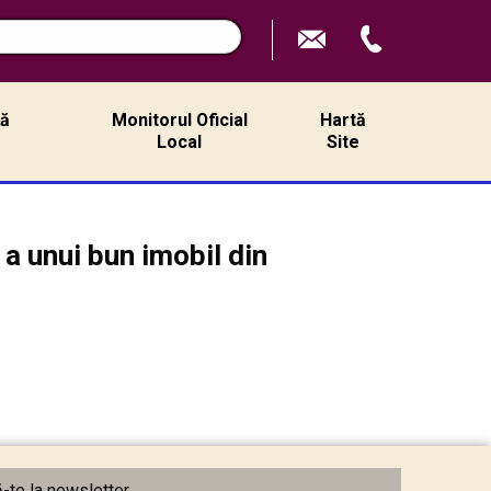
ță
Monitorul Oficial
Hartă
ă
Local
Site
a unui bun imobil din
te la newsletter