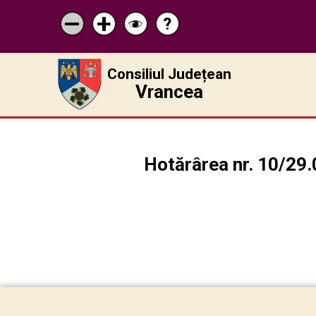
?
Pagina
Micșorează
Mărește
Schimbă
de
scrisul
scrisul
contrastul
ajutor
Consiliul Județean
Vrancea
Hotărârea nr. 10/29.