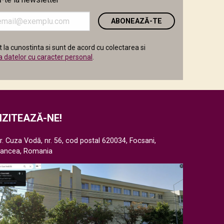
i
 la cunostinta si sunt de acord cu colectarea si
a datelor cu caracter personal
.
IZITEAZĂ-NE!
r. Cuza Vodă, nr. 56, cod postal 620034, Focsani,
rancea, Romania