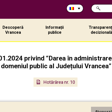
Caută
CAUTĂ
în
site:
Descoperă
Informații
Transparen
Vrancea
publice
decizional
01.2024 privind “Darea în administrare 
domeniul public al Județului Vrancea”
Hotărârea nr. 10
Abonează-