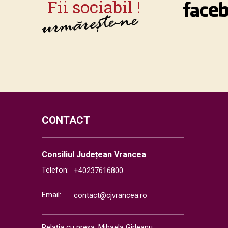
CONTACT
Consiliul Județean Vrancea
Telefon:
+40237616800
Email:
contact@cjvrancea.ro
Relația cu presa: Mihaela Gîrleanu