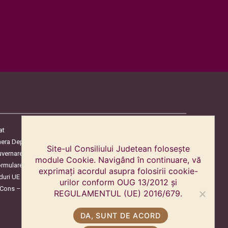
at
era Deputaților
Site-ul Consiliului Judetean folosește
uvernare
module Cookie. Navigând în continuare, vă
ormulare
exprimați acordul asupra folosirii cookie-
duri UE
urilor conform OUG 13/2012 și
oCons – Protecția Consumatorilor
REGULAMENTUL (UE) 2016/679.
DA, SUNT DE ACORD