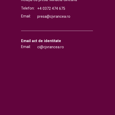
Telefon:
+4 0372 474 675
Email:
presa@cjvrancea.ro
Email act de identitate
Email:
ci@cjvrancea.ro