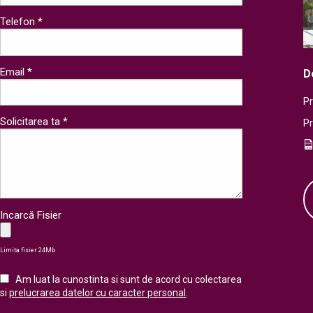
Telefon *
Email *
D
Pr
Solicitarea ta *
P
Incarcă Fisier
Limita fisier 24Mb
Am luat la cunostinta si sunt de acord cu colectarea
si
prelucrarea datelor cu caracter personal
.