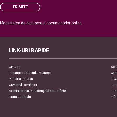
TRIMITE
Please
Modalitatea de depunere a documentelor online
leave
this
field
empty.
LINK-URI RAPIDE
UNCJR
Sen
Instituția Prefectului Vrancea
Cam
Primăria Focşani
E-G
Guvernul României
E-F
Administrația Prezidențială a României
Fon
Harta Județului
Inf