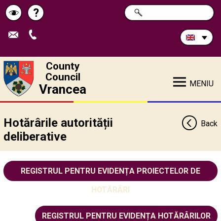
Search
?
SEARCH
Help
Schimbă
in
site:
contrastul
County
Council
MENIU
Vrancea
Hotărârile autorității
Back
deliberative
REGISTRUL PENTRU EVIDENȚA PROIECTELOR DE
HOTĂRÂRI
REGISTRUL PENTRU EVIDENȚA HOTĂRÂRILOR