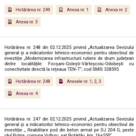
Hotărârea nr. 249
Anexa nr. 1
Anexa nr. 2
Anexa nr. 3
Hotărârea nr. 248 din 02.12.2025 privind „Actualizarea Devizului
general și a indicatorilor tehnico-economici pentru obiectivul de
investiție „Modernizarea infrastructurii rutiere de drum județean
dintre localitățile: Focșani-Golești-Vârteșcoiu-Odobești cu
conectivitate directă la rețeaua TEN-T”, cod SMIS 328595
Hotărârea nr. 248
Anexele nr. 1, 2, 3
Anexa nr. 4
Hotărârea nr. 247 din 02.12.2025 privind „Actualizarea Devizului
general și a indicatorilor tehnico-economici pentru obiectivul de
investiție ,, Reabilitare pod din beton armat pe DJ 204 G, peste
râul Putna, comuna Vulturu, sat Boțârlău, km. 16+550”