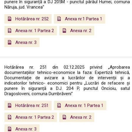
punere în siguranță a DJ 205M - punctul pârâul Humei, comuna
Năruja, jud. Vrancea”
Hotărârea nr. 252
Anexa nr.1 Partea 1
Anexa nr. 1 Partea 2
Anexa nr. 2
Anexa nr. 3
Hotărârea nr. 251 din 02.12.2025 privind „Aprobarea
documentațiilor tehnico-economice la faza: Expertiză tehnică,
Documentație de avizare a lucrărilor de intervenții și a
indicatorilor tehnico- economici pentru „Lucrări de refacere și
punere în siguranță a D.J. 204 P, punctul Oncioiu, satul
Dragosloveni, comuna Dumbrăveni”
Hotărârea nr. 251
Anexa nr. 1 Partea 1
Anexa nr. 1 Partea 2
Anexa nr. 2
Anexa nr. 3