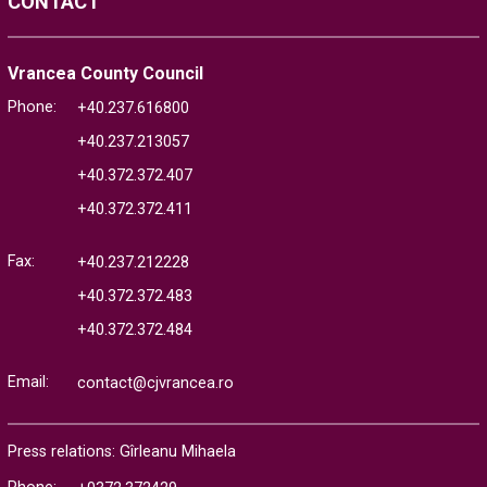
CONTACT
Vrancea County Council
Phone:
+40.237.616800
+40.237.213057
+40.372.372.407
+40.372.372.411
Fax:
+40.237.212228
+40.372.372.483
+40.372.372.484
Email:
contact@cjvrancea.ro
Press relations: Gîrleanu Mihaela