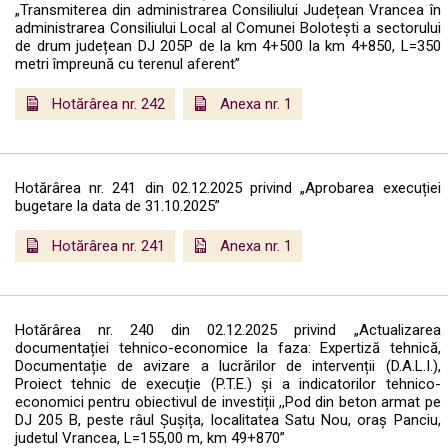
„Transmiterea din administrarea Consiliului Județean Vrancea în
administrarea Consiliului Local al Comunei Bolotești a sectorului
de drum județean DJ 205P de la km 4+500 la km 4+850, L=350
metri împreună cu terenul aferent”
Hotărârea nr. 242
Anexa nr. 1
Hotărârea nr. 241 din 02.12.2025 privind „Aprobarea execuției
bugetare la data de 31.10.2025”
Hotărârea nr. 241
Anexa nr. 1
Hotărârea nr. 240 din 02.12.2025 privind „Actualizarea
documentației tehnico-economice la faza: Expertiză tehnică,
Documentație de avizare a lucrărilor de intervenții (D.A.L.I.),
Proiect tehnic de execuție (P.T.E.) și a indicatorilor tehnico-
economici pentru obiectivul de investiții ,,Pod din beton armat pe
DJ 205 B, peste râul Șușița, localitatea Satu Nou, oraș Panciu,
judetul Vrancea, L=155,00 m, km 49+870”