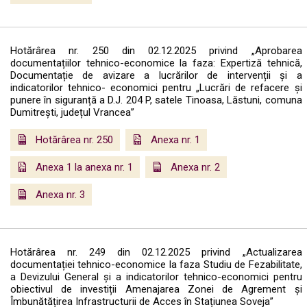
Hotărârea nr. 250 din 02.12.2025 privind „Aprobarea
documentațiilor tehnico-economice la faza: Expertiză tehnică,
Documentație de avizare a lucrărilor de intervenții și a
indicatorilor tehnico- economici pentru „Lucrări de refacere și
punere în siguranță a D.J. 204 P, satele Tinoasa, Lăstuni, comuna
Dumitrești, județul Vrancea”
Hotărârea nr. 250
Anexa nr. 1
Anexa 1 la anexa nr. 1
Anexa nr. 2
Anexa nr. 3
Hotărârea nr. 249 din 02.12.2025 privind „Actualizarea
documentației tehnico-economice la faza Studiu de Fezabilitate,
a Devizului General și a indicatorilor tehnico-economici pentru
obiectivul de investiții Amenajarea Zonei de Agrement și
Îmbunătățirea Infrastructurii de Acces în Stațiunea Soveja”