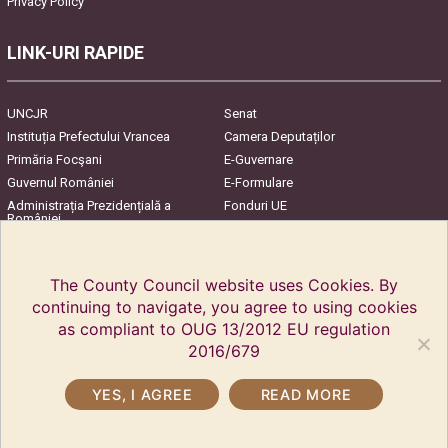
Privacy Policy
LINK-URI RAPIDE
UNCJR
Senat
Instituția Prefectului Vrancea
Camera Deputaților
Primăria Focşani
E-Guvernare
Guvernul României
E-Formulare
Administrația Prezidențială a
Fonduri UE
României
Harta Județului
InfoCons – Protecția
Consumatorilor
The County Council website uses Cookies. By
continuing to navigate, you agree to using cookies
as compliant to OUG 13/2012 EU regulation
2016/679
YES, I AGREE
READ MORE