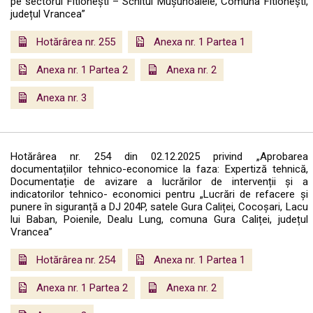
pe sectorul Fitionești – Schitul Mușunoaiele, Comuna Fitionești,
județul Vrancea”
Hotărârea nr. 255
Anexa nr. 1 Partea 1
Anexa nr. 1 Partea 2
Anexa nr. 2
Anexa nr. 3
Hotărârea nr. 254 din 02.12.2025 privind „Aprobarea
documentațiilor tehnico-economice la faza: Expertiză tehnică,
Documentație de avizare a lucrărilor de intervenții și a
indicatorilor tehnico- economici pentru „Lucrări de refacere și
punere în siguranță a DJ 204P, satele Gura Caliței, Cocoșari, Lacu
lui Baban, Poienile, Dealu Lung, comuna Gura Caliței, județul
Vrancea”
Hotărârea nr. 254
Anexa nr. 1 Partea 1
Anexa nr. 1 Partea 2
Anexa nr. 2