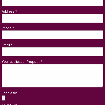
Address *
Phone *
Email *
Your application/request *
Load a file
File limit 24Mb