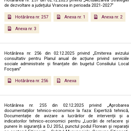
Hotărârea nr. 257 din 02.12.2025 privind „Actualizarea Strategiei
de dezvoltare a județului Vrancea in perioada 2021-2027”
Hotărârea nr. 257
Anexa nr. 1
Anexa nr. 2
Anexa nr. 3
Hotărârea nr. 256 din 02.12.2025 privind „Emiterea avizului
consultativ pentru Planul anual de acțiune privind serviciile
sociale administrate și finanțate din bugetul Consiliului Local
Focșani”
Hotărârea nr. 256
Anexa
Hotărârea nr. 255 din 02.12.2025 privind „Aprobarea
documentațiilor tehnico-economice la faza: Expertiză tehnică,
Documentație de avizare a lucrărilor de intervenții și a
indicatorilor tehnico-economici pentru „Lucrări de refacere și
punere în siguranță a DJ 205J, punctul podul Florean și reparații