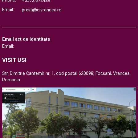
Phone:
+0372.372429
Email:
presa@cjvrancea.ro
Email act de identitate
Email:
VISIT US!
Str. Dimitrie Cantemir nr. 1, cod postal 620098, Focsani, Vrancea,
Romania