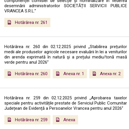
componenței comisiei de selecție și nominalizare în vederea
desemnării administratorilor SOCIETĂȚII SERVICII PUBLICE
VRANCEA S.R.L.”
Hotărârea nr. 261
Hotărârea nr. 260 din 02.12.2025 privind „Stabilirea prețurilor
medii ale produselor agricole necesare evaluării în lei a veniturilor
din arenda exprimată în natură şi a prețului mediu/tonă masă
verde pentru anul 2026”
Hotărârea nr. 260
Anexa nr. 1
Anexa nr. 2
Hotărârea nr. 259 din 02.12.2025 privind „Aprobarea taxelor
speciale pentru activitățile prestate de Serviciul Public Comunitar
Județean de Evidență a Persoanelor Vrancea pentru anul 2026”
Hotărârea nr. 259
Anexa