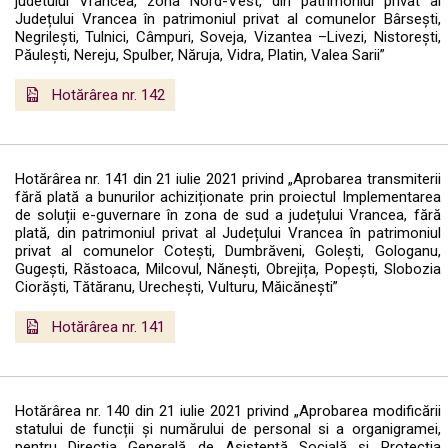
judetului Vrancea, zona Nord-Vest, din patrimoniul privat al
Județului Vrancea în patrimoniul privat al comunelor Bârsești,
Negrilești, Tulnici, Câmpuri, Soveja, Vizantea –Livezi, Nistorești,
Păulești, Nereju, Spulber, Năruja, Vidra, Platin, Valea Sarii”
Hotărârea nr. 142
Hotărârea nr. 141 din 21 iulie 2021 privind „Aprobarea transmiterii
fără plată a bunurilor achiziționate prin proiectul Implementarea
de soluții e-guvernare în zona de sud a județului Vrancea, fără
plată, din patrimoniul privat al Județului Vrancea în patrimoniul
privat al comunelor Cotești, Dumbrăveni, Golești, Gologanu,
Gugești, Răstoaca, Milcovul, Nănești, Obrejița, Popești, Slobozia
Ciorăști, Tătăranu, Urechești, Vulturu, Măicănești”
Hotărârea nr. 141
Hotărârea nr. 140 din 21 iulie 2021 privind „Aprobarea modificării
statului de funcții și numărului de personal si a organigramei,
pentru Direcția Generală de Asistență Socială și Protecția