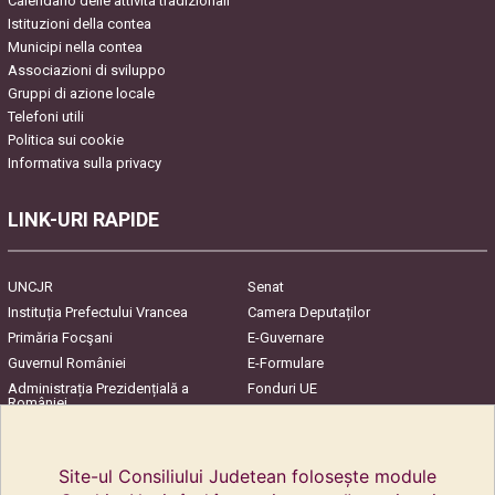
Calendario delle attività tradizionali
Istituzioni della contea
Municipi nella contea
Associazioni di sviluppo
Gruppi di azione locale
Telefoni utili
Politica sui cookie
Informativa sulla privacy
LINK-URI RAPIDE
UNCJR
Senat
Instituția Prefectului Vrancea
Camera Deputaților
Primăria Focşani
E-Guvernare
Guvernul României
E-Formulare
Administrația Prezidențială a
Fonduri UE
României
Harta Județului
InfoCons – Protecția
Consumatorilor
Site-ul Consiliului Judetean folosește module