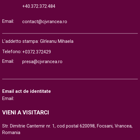
+40.372.372.484
Email:
contact@cjvrancea.ro
L'addetto stampa: Gîrleanu Mihaela
Telefono:
+0372.372429
Email:
presa@cjvrancea.ro
Email act de identitate
Email:
VIENI A VISITARCI
Str. Dimitrie Cantemir nr. 1, cod postal 620098, Focsani, Vrancea,
Romania