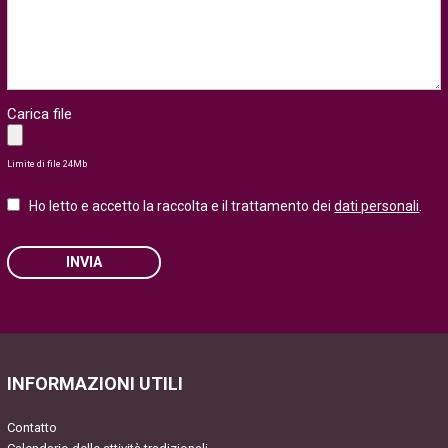
Carica file
Limite di file 24Mb
Ho letto e accetto la raccolta e il trattamento dei
dati personali
.
INVIA
Please leave this field empty.
INFORMAZIONI UTILI
Contatto