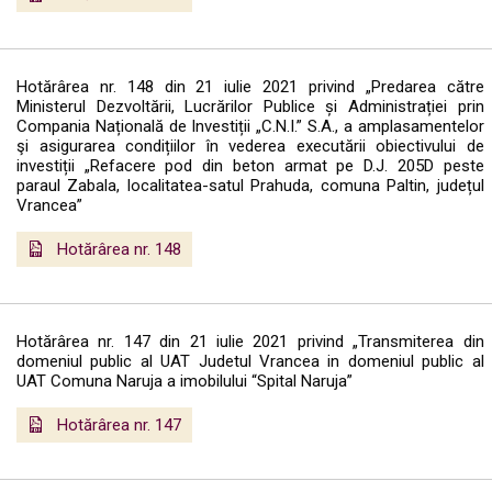
Hotărârea nr. 148 din 21 iulie 2021 privind „Predarea către
Ministerul Dezvoltării, Lucrărilor Publice și Administrației prin
Compania Națională de Investiții „C.N.I.” S.A., a amplasamentelor
şi asigurarea condițiilor în vederea executării obiectivului de
investiții „Refacere pod din beton armat pe D.J. 205D peste
paraul Zabala, localitatea-satul Prahuda, comuna Paltin, județul
Vrancea”
Hotărârea nr. 148
Hotărârea nr. 147 din 21 iulie 2021 privind „Transmiterea din
domeniul public al UAT Judetul Vrancea in domeniul public al
UAT Comuna Naruja a imobilului “Spital Naruja”
Hotărârea nr. 147