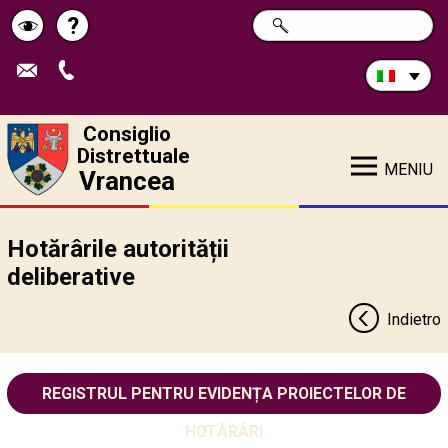
Cerca
?
RICERCA
Pagina
Schimbă
nel
sito:
de
contrastul
ajutor
Consiglio
Distrettuale
MENIU
Vrancea
Hotărârile autorității
deliberative
Indietro
REGISTRUL PENTRU EVIDENȚA PROIECTELOR DE
HOTĂRÂRI