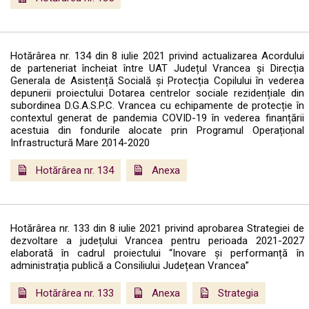
Hotărârea nr. 134 din 8 iulie 2021 privind actualizarea Acordului
de parteneriat încheiat între UAT Județul Vrancea și Direcția
Generala de Asistență Socială și Protecția Copilului în vederea
depunerii proiectului Dotarea centrelor sociale rezidențiale din
subordinea D.G.A.S.P.C. Vrancea cu echipamente de protecție în
contextul generat de pandemia COVID-19 în vederea finanțării
acestuia din fondurile alocate prin Programul Operațional
Infrastructură Mare 2014-2020
Hotărârea nr. 134
Anexa
Hotărârea nr. 133 din 8 iulie 2021 privind aprobarea Strategiei de
dezvoltare a județului Vrancea pentru perioada 2021-2027
elaborată în cadrul proiectului “Inovare și performanță în
administrația publică a Consiliului Județean Vrancea”
Hotărârea nr. 133
Anexa
Strategia