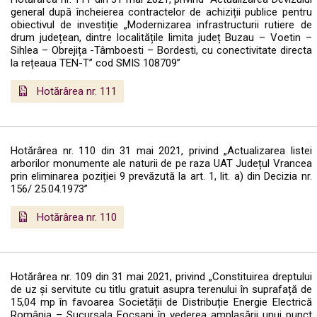
general după încheierea contractelor de achiziții publice pentru
obiectivul de investiție „Modernizarea infrastructurii rutiere de
drum județean, dintre localitățile limita județ Buzau – Voetin –
Sihlea – Obrejița -Tâmboesti – Bordesti, cu conectivitate directa
la rețeaua TEN-T” cod SMIS 108709”
Hotărârea nr. 111
Hotărârea nr. 110 din 31 mai 2021, privind „Actualizarea listei
arborilor monumente ale naturii de pe raza UAT Județul Vrancea
prin eliminarea poziției 9 prevăzută la art. 1, lit. a) din Decizia nr.
156/ 25.04.1973”
Hotărârea nr. 110
Hotărârea nr. 109 din 31 mai 2021, privind „Constituirea dreptului
de uz și servitute cu titlu gratuit asupra terenului în suprafață de
15,04 mp în favoarea Societății de Distribuție Energie Electrică
România – Sucursala Focșani în vederea amplasării unui punct