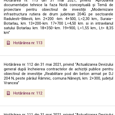
Hotărârea nr. 113 din 31 mai 2021, privind “Aprobarea
documentației tehnice la faza Notă conceptuală și Temă de
proiectare pentru obiectivul de investiții „Modernizare
infrastructura rutiera de drum judetean 204G pe sectoarele
Radulesti–Biliesti, km. 2+200 -km. 4+500, L=2,30 km., Suraia–
Botarlau, km. 13+200-km. 17+700 L=4,50 km. si in intravilanul
satului Botarlau km. 18+350–km. 19+900, L=1,55 km., Lt= 8,35
km”
Hotărârea nr. 113
Hotărârea nr. 112 din 31 mai 2021, privind “Actualizarea Devizului
general după încheierea contractelor de achiziții publice pentru
obiectivul de investiție „Reabilitare pod din beton armat pe DJ
204 N, peste pârâul Râmnic, comuna Nănești, km. 2+300, județul
Vrancea”
Hotărârea nr. 112
Hotărârea nr. 111 din 31 mai 2021, privind “Actualizarea Devizului