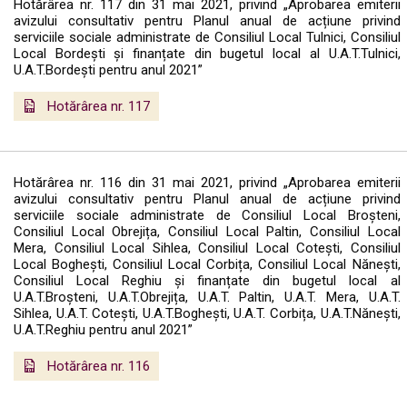
Hotărârea nr. 117 din 31 mai 2021, privind „Aprobarea emiterii
avizului consultativ pentru Planul anual de acțiune privind
serviciile sociale administrate de Consiliul Local Tulnici, Consiliul
Local Bordești și finanțate din bugetul local al U.A.T.Tulnici,
U.A.T.Bordești pentru anul 2021”
Hotărârea nr. 117
Hotărârea nr. 116 din 31 mai 2021, privind „Aprobarea emiterii
avizului consultativ pentru Planul anual de acțiune privind
serviciile sociale administrate de Consiliul Local Broșteni,
Consiliul Local Obrejița, Consiliul Local Paltin, Consiliul Local
Mera, Consiliul Local Sihlea, Consiliul Local Cotești, Consiliul
Local Boghești, Consiliul Local Corbița, Consiliul Local Nănești,
Consiliul Local Reghiu și finanțate din bugetul local al
U.A.T.Broșteni, U.A.T.Obrejița, U.A.T. Paltin, U.A.T. Mera, U.A.T.
Sihlea, U.A.T. Cotești, U.A.T.Boghești, U.A.T. Corbița, U.A.T.Nănești,
U.A.T.Reghiu pentru anul 2021”
Hotărârea nr. 116