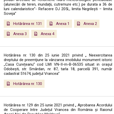
(alunecări de teren, inundații, cutremure etc.) pe durata a 36 de
luni calendaristice”- Refacere DJ 205L, limita Negrilești – limita
Soveja”
Hotărârea nr. 131
Anexa 1
Anexa 2
Anexa 3
Anexa 4
Hotărârea nr. 130 din 25 iunie 2021 privind „ Neexercitarea
dreptului de preemţiune la vânzarea imobilului monument istoric
,,Casa Curețeanu” cod LMI VN-II-m-B-06535 situat in orașul
Odobești, str. Smârdan, nr. 87, tarla 18, parcelă 391, număr
cadastral 51674, județul Vrancea”
Hotărârea nr. 130
Hotărârea nr. 129 din 25 iunie 2021 privind „ Aprobarea Acordului
de Cooperare între Județul Vrancea din România și Raionul