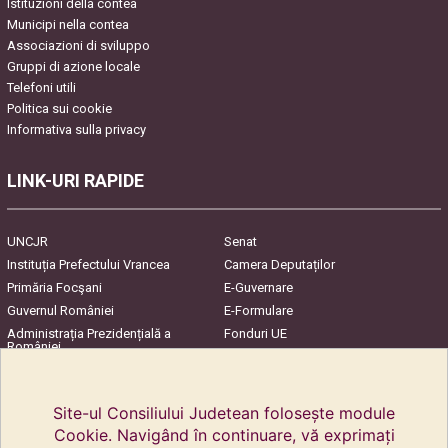
Istituzioni della contea
Municipi nella contea
Associazioni di sviluppo
Gruppi di azione locale
Telefoni utili
Politica sui cookie
Informativa sulla privacy
LINK-URI RAPIDE
UNCJR
Senat
Instituția Prefectului Vrancea
Camera Deputaților
Primăria Focşani
E-Guvernare
Guvernul României
E-Formulare
Administrația Prezidențială a
Fonduri UE
României
Harta Județului
InfoCons – Protecția
Consumatorilor
Site-ul Consiliului Judetean folosește module
Cookie. Navigând în continuare, vă exprimați