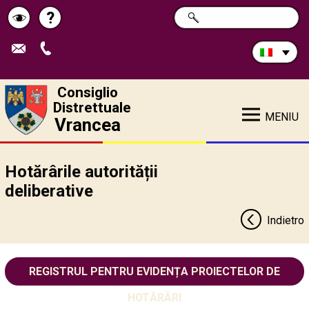
Cerca
?
RICERCA
Pagina
Schimbă
nel
sito:
de
contrastul
ajutor
Consiglio
Distrettuale
MENIU
Vrancea
Hotărârile autorității
deliberative
Indietro
REGISTRUL PENTRU EVIDENȚA PROIECTELOR DE
HOTĂRÂRI