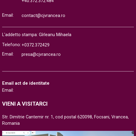
+40.372.372.484
Email:
contact@cjvrancea.ro
L'addetto stampa: Gîrleanu Mihaela
Telefono:
+0372.372429
Email:
presa@cjvrancea.ro
Email act de identitate
Email:
VIENI A VISITARCI
Str. Dimitrie Cantemir nr. 1, cod postal 620098, Focsani, Vrancea,
Romania