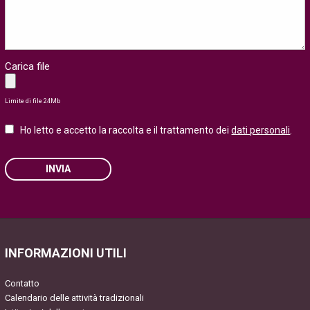
Carica file
Limite di file 24Mb
Ho letto e accetto la raccolta e il trattamento dei
dati personali
.
INVIA
Please leave this field empty.
INFORMAZIONI UTILI
Contatto
Calendario delle attività tradizionali