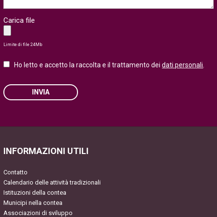
Carica file
Limite di file 24Mb
Ho letto e accetto la raccolta e il trattamento dei
dati personali
.
INVIA
Please leave this field empty.
INFORMAZIONI UTILI
Contatto
Calendario delle attività tradizionali
Istituzioni della contea
Municipi nella contea
Associazioni di sviluppo