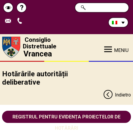
Cerca
?
RICERCA
Pagina
Schimbă
nel
sito:
de
contrastul
ajutor
Consiglio
Distrettuale
MENIU
Vrancea
Hotărârile autorității
deliberative
Indietro
REGISTRUL PENTRU EVIDENȚA PROIECTELOR DE
HOTĂRÂRI