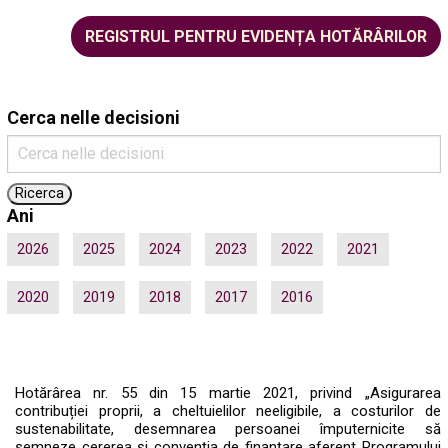
REGISTRUL PENTRU EVIDENȚA HOTĂRÂRILOR
Cerca nelle decisioni
Ani
2026
2025
2024
2023
2022
2021
2020
2019
2018
2017
2016
Hotărârea nr. 55 din 15 martie 2021, privind „Asigurarea
contribuției proprii, a cheltuielilor neeligibile, a costurilor de
sustenabilitate, desemnarea persoanei împuternicite să
semneze cererea și convenția de finanțare aferent Programului