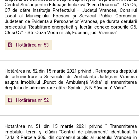
Centrul Şcolar pentru Educaţie Incluzivă "Elena Doamna" - C5 C6,
C7 de către Instituția Prefectului – Județul Vrancea, Consiliul
Local al Municipiului Focșani și Serviciul Public Comunitar
Judetean de Evidenta a Persoanelor Vrancea, pe durata derularii
proiectului “Reabilitare energetică şi lucrări conexe corpurile C5,
C6 si C7” - Str. Cuza Vodă nr. 56, Focsani, jud. Vrancea".
Hotărârea nr. 53
Hotărârea nr. 52 din 15 martie 2021 privind „ Retragerea dreptului
de administrare a Serviciului de Ambulanță Județean Vrancea
asupra imobilului „Punct de Ambulanță Vidra” și transmiterea
dreptului de administrare către Spitalul „N.N Săveanu” Vidra”
Hotărârea nr. 52
Hotărârea nr. 51 din 15 martie 2021 privind “ Transmiterea
imobilului teren şi clădiri "Centrul de plasament" identificat în
Tarla 8 Parcela 306, din domeniul public al judeţului Vrancea în