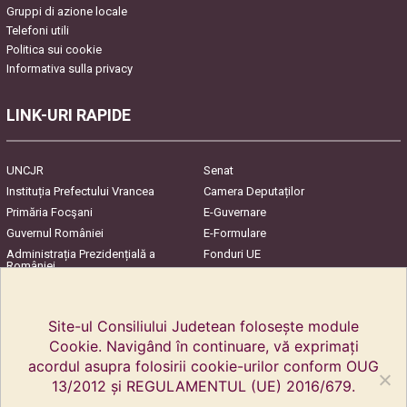
Gruppi di azione locale
Telefoni utili
Politica sui cookie
Informativa sulla privacy
LINK-URI RAPIDE
UNCJR
Senat
Instituția Prefectului Vrancea
Camera Deputaților
Primăria Focşani
E-Guvernare
Guvernul României
E-Formulare
Administrația Prezidențială a
Fonduri UE
României
Harta Județului
InfoCons – Protecția
Consumatorilor
Site-ul Consiliului Judetean folosește module
Cookie. Navigând în continuare, vă exprimați
acordul asupra folosirii cookie-urilor conform OUG
13/2012 și REGULAMENTUL (UE) 2016/679.