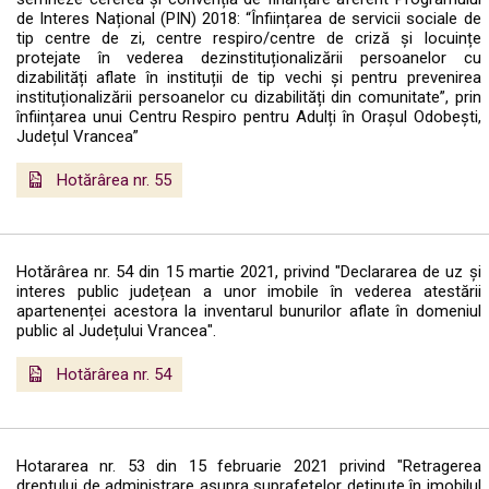
de Interes Național (PIN) 2018: “Înființarea de servicii sociale de
tip centre de zi, centre respiro/centre de criză și locuințe
protejate în vederea dezinstituționalizării persoanelor cu
dizabilități aflate în instituții de tip vechi și pentru prevenirea
instituționalizării persoanelor cu dizabilități din comunitate”, prin
înființarea unui Centru Respiro pentru Adulți în Orașul Odobești,
Județul Vrancea”
Hotărârea nr. 55
Hotărârea nr. 54 din 15 martie 2021, privind "Declararea de uz și
interes public județean a unor imobile în vederea atestării
apartenenței acestora la inventarul bunurilor aflate în domeniul
public al Județului Vrancea".
Hotărârea nr. 54
Hotararea nr. 53 din 15 februarie 2021 privind "Retragerea
dreptului de administrare asupra suprafețelor deținute în imobilul