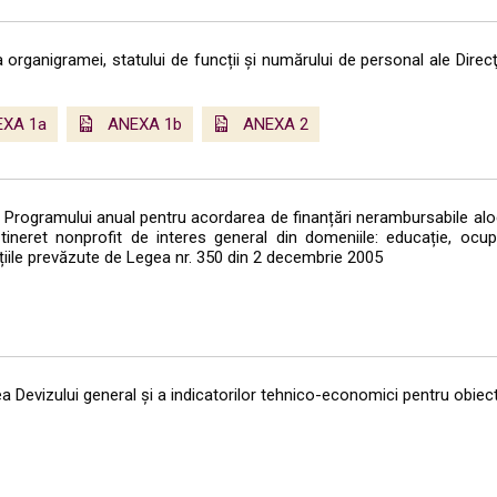
rganigramei, statului de funcții și numărului de personal ale Direc
EXA 1a
ANEXA 1b
ANEXA 2
rogramului anual pentru acordarea de finanțări nerambursabile aloca
e tineret nonprofit de interes general din domeniile: educație, oc
ndițiile prevăzute de Legea nr. 350 din 2 decembrie 2005
 Devizului general și a indicatorilor tehnico-economici pentru obiecti