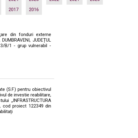
2017
2016
ţare din fonduri externe
A DUMBRAVENI, JUDEȚUL
/B/1 - grup vulnerabil -
e (S.F.) pentru obiectivul
vul de investie reabilitare,
iectului „INFRASTRUCTURA
od proiect 122349 din
ilitați