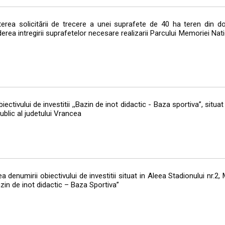
erea solicitării de trecere a unei suprafete de 40 ha teren din do
erea intregirii suprafetelor necesare realizarii Parcului Memoriei Nat
tivului de investitii ,,Bazin de inot didactic - Baza sportiva”, situat 
ublic al judetului Vrancea
enumirii obiectivului de investitii situat in Aleea Stadionului nr.2, 
zin de inot didactic – Baza Sportiva”