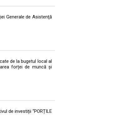
ţiei Generale de Asistenţă
te de la bugetul local al
uparea forței de muncă și
vul de investiții “PORȚILE