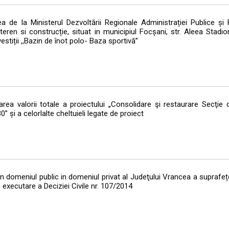
 de la Ministerul Dezvoltării Regionale Administrației Publice și 
en si construcție, situat in municipiul Focșani, str. Aleea Stadionu
estiții ,,Bazin de înot polo- Baza sportivă”
ea valorii totale a proiectului „Consolidare şi restaurare Secţie d
și a celorlalte cheltuieli legate de proiect
n domeniul public in domeniul privat al Judeţului Vrancea a suprafeț
 executare a Deciziei Civile nr. 107/2014