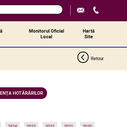
ță
Monitorul Oficial
Hartă
ă
Local
Site
Retour
DENȚA HOTĂRÂRILOR
2024
2023
2022
2021
2020