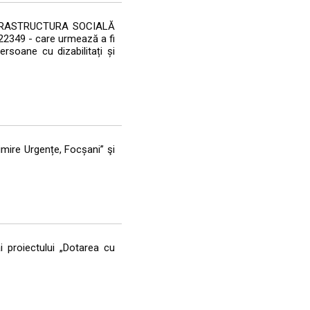
ui INFRASTRUCTURA SOCIALĂ
49 - care urmează a fi
rsoane cu dizabilitați și
imire Urgențe, Focșani” şi
i proiectului „Dotarea cu