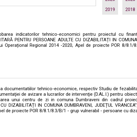
2019
2018
area indicatorilor tehnico-economici pentru proiectul cu finan
NITARĂ PENTRU PERSOANE ADULTE CU DIZABILITAȚI IN COMUN
 Operațional Regional 2014 -2020, Apel de proiecte POR 8/8.1/8.3
 documentatiilor tehnico-economice, respectiv Studiu de fezabilitat
mentaţiei de avizare a lucrarilor de intervenţie (D.AL.I.) pentru obiecti
iintarea unui centru de zi in comuna Dumbraveni din cadrul pro
 DIZABILITAȚI IN COMUNA DUMBRAVENI, JUDEȚUL VRANCEA”, c
l de proiecte POR 8/8.1/8.3/B/1 - grup vulnerabil - persoane cu dizab