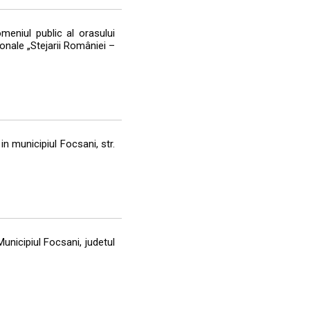
meniul public al orasului
ionale „Stejarii României –
in municipiul Focsani, str.
Municipiul Focsani, judetul