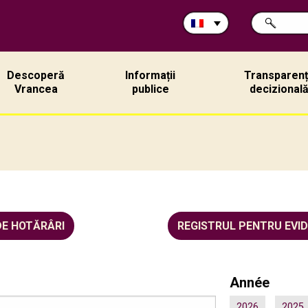
Rechercher
CHERCHER
sur
ce
site:
Descoperă
Informații
Transparen
Vrancea
publice
decizional
DE HOTĂRÂRI
REGISTRUL PENTRU EVI
Année
2026
2025