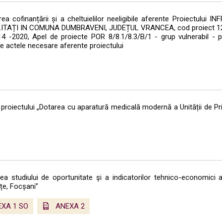
ea cofinanțării și a cheltuielilor neeligibile aferente Proiectul
ȚI IN COMUNA DUMBRAVENI, JUDEȚUL VRANCEA, cod proiect 1223
4 -2020, Apel de proiecte POR 8/8.1/8.3/B/1 - grup vulnerabil - pe
e actele necesare aferente proiectului
proiectului „Dotarea cu aparatură medicală modernă a Unității de Pr
a studiului de oportunitate şi a indicatorilor tehnico-economici a
țe, Focșani”
XA 1 SO
ANEXA 2