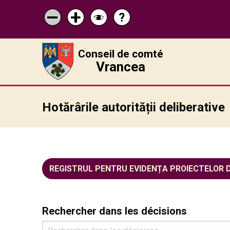
?
Pagina
Micșorează
Mărește
Schimbă
de
scrisul
scrisul
contrastul
ajutor
Conseil de comté
Vrancea
Hotărârile autorității deliberative
REGISTRUL PENTRU EVIDENȚA PROIECTELOR 
Rechercher dans les décisions