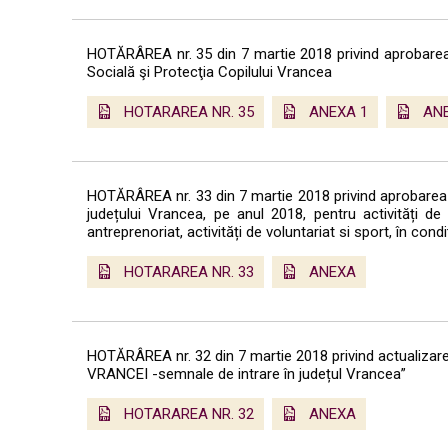
HOTĂRÂREA nr. 35 din 7 martie 2018 privind aprobarea o
Socială şi Protecţia Copilului Vrancea
HOTARAREA NR. 35
ANEXA 1
AN
HOTĂRÂREA nr. 33 din 7 martie 2018 privind aprobarea P
județului Vrancea, pe anul 2018, pentru activități d
antreprenoriat, activități de voluntariat si sport, în co
HOTARAREA NR. 33
ANEXA
HOTĂRÂREA nr. 32 din 7 martie 2018 privind actualizarea
VRANCEI -semnale de intrare în județul Vrancea”
HOTARAREA NR. 32
ANEXA